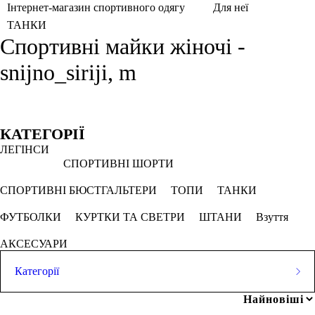
Інтернет-магазин спортивного одягу
Для неї
ТАНКИ
Спортивні майки жіночі -
snijno_siriji, m
Фільтри
Обрано
КАТЕГОРІЇ
ЛЕГІНСИ
M
Сніжно сірий
СПОРТИВНІ ШОРТИ
СКАСОВУВАТИ ВСЕ
СПОРТИВНІ БЮСТГАЛЬТЕРИ
ТОПИ
ТАНКИ
ФУТБОЛКИ
КУРТКИ ТА СВЕТРИ
ШТАНИ
Взуття
Ціна
АКСЕСУАРИ
Категорії
ЛЕГІНСИ
грн
-
грн
Популярні запити
СПОРТИВНІ ШОРТИ