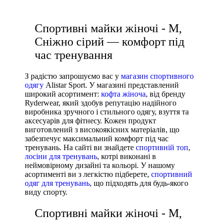
Виробник
Ryderwear
Спортивні майки жіночі - M,
Nike
Сніжно сірий — комфорт під
час тренування
З радістю запрошуємо вас у
магазин спортивного
одягу
Alistar Sport. У магазині представлений
широкий асортимент:
кофта жіноча
, від бренду
Ryderwear, який здобув репутацію надійного
виробника зручного і стильного одягу, взуття та
аксесуарів для фітнесу. Кожен продукт
виготовлений з високоякісних матеріалів, що
забезпечує максимальний комфорт під час
тренувань. На сайті ви знайдете
спортивній топ
,
лосіни для тренувань
, котрі виконані в
неймовірному дизайні та кольорі. У нашому
асортименті ви з легкістю підберете,
спортивний
одяг для тренувань
, що підходять для будь-якого
виду спорту.
Спортивні майки жіночі - M,