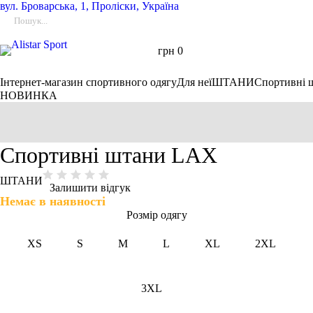
вул.
Броварська, 1, Проліски, Україна
грн
0
Інтернет-магазин спортивного одягу
Для неї
ШТАНИ
Спортивні 
НОВИНКА
Спортивні штани LAX
ШТАНИ
Залишити відгук
Немає в наявності
Розмір одягу
XS
S
M
L
XL
2XL
3XL