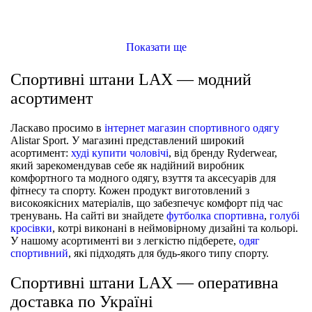
Брюки жіночі Nike W Nsw Tech Fleece Mr Jggr (FB8330-110)
Брюки жіночі Nike W Nsw Tch Flc Mr Jggr (FB8330-010)
Брюки жіночі Nike W Nsw Rib Jrsy Pant (DV7868-010)
Брюки жіночі Adidas Colorblock Woven Pants Orange (IC3686)
ШТАНИ
ШТАНИ
ШТАНИ
ШТАНИ
Показати ще
Спортивні штани LAX — модний
асортимент
Ласкаво просимо в
інтернет магазин спортивного одягу
Alistar Sport. У магазині представлений широкий
асортимент:
худі купити чоловічі
, від бренду Ryderwear,
який зарекомендував себе як надійний виробник
комфортного та модного одягу, взуття та аксесуарів для
фітнесу та спорту. Кожен продукт виготовлений з
високоякісних матеріалів, що забезпечує комфорт під час
тренувань. На сайті ви знайдете
футболка спортивна
,
голубі
кросівки
, котрі виконані в неймовірному дизайні та кольорі.
У нашому асортименті ви з легкістю підберете,
одяг
спортивний
, які підходять для будь-якого типу спорту.
Спортивні штани LAX — оперативна
доставка по Україні