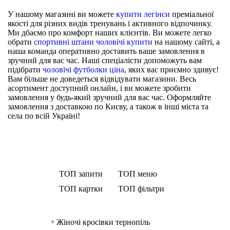
У нашому магазині ви можете
купити легінси
преміальної
якості для різних видів тренувань і активного відпочинку.
Ми дбаємо про комфорт наших клієнтів. Ви можете легко
обрати
спортивні штани чоловічі купити
на нашому сайті, а
наша команда оперативно доставить ваше замовлення в
зручний для вас час. Наші спеціалісти допоможуть вам
підібрати
чоловічі футболки ціна
, яких вас приємно здивує!
Вам більше не доведеться відвідувати магазини. Весь
асортимент доступний онлайн, і ви можете зробити
замовлення у будь-який зручний для вас час. Оформляйте
замовлення з доставкою по Києву, а також в інші міста та
села по всій Україні!
ТОП запити
ТОП меню
ТОП картки
ТОП фільтри
Жіночі кросівки тернопіль
Спортивний о
Безшовний спортивний бюст
Спортивні штани жіноч