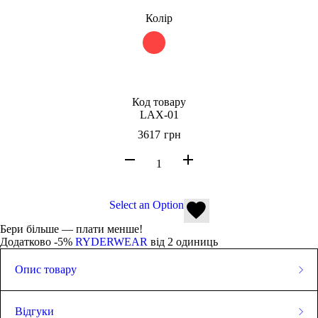
Колір
Код товару
LAX-01
3617
грн
Select an Option
Бери більше — плати менше!
Додатково -5%
RYDERWEAR
від 2 одиниць
Опис товару
Спортивні штани для активних жінок
Модель 174 см у зрості носить розмір S (талія 65 см, стегна 94
Відгуки