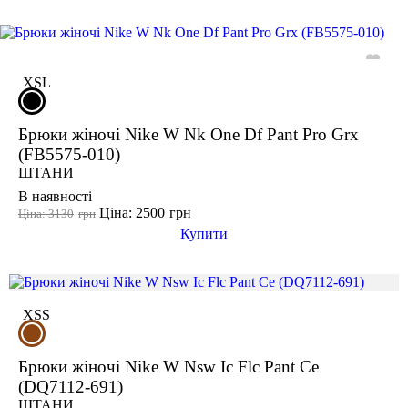
-20%
XS
L
Брюки жіночі Nike W Nk One Df Pant Pro Grx
(FB5575-010)
ШТАНИ
В наявності
Ціна: 2500
грн
Ціна: 3130
грн
Купити
-15%
XS
S
Брюки жіночі Nike W Nsw Ic Flc Pant Ce
(DQ7112-691)
ШТАНИ