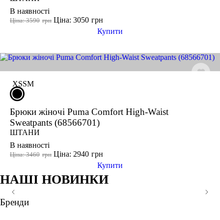
В наявності
Ціна: 3050
грн
Ціна: 3590
грн
Купити
-15%
XS
S
M
Брюки жіночі Puma Comfort High-Waist
Sweatpants (68566701)
ШТАНИ
В наявності
Ціна: 2940
грн
Ціна: 3460
грн
Купити
НАШІ НОВИНКИ
-25%
-20%
-20%
-15%
XS
XS
XS
S
M
S
S
S
L
M
M
M
XL
L
L
L
XL
Бренди
ще кольори
ще кольори
ще кольори