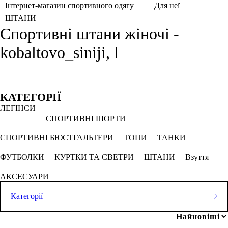
Інтернет-магазин спортивного одягу
Для неї
ШТАНИ
Спортивні штани жіночі -
kobaltovo_siniji, l
Фільтри
Обрано
КАТЕГОРІЇ
ЛЕГІНСИ
L
Кобальтово синій
СПОРТИВНІ ШОРТИ
СКАСОВУВАТИ ВСЕ
СПОРТИВНІ БЮСТГАЛЬТЕРИ
ТОПИ
ТАНКИ
ФУТБОЛКИ
КУРТКИ ТА СВЕТРИ
ШТАНИ
Взуття
Ціна
АКСЕСУАРИ
Категорії
ЛЕГІНСИ
грн
-
грн
Популярні запити
СПОРТИВНІ ШОРТИ