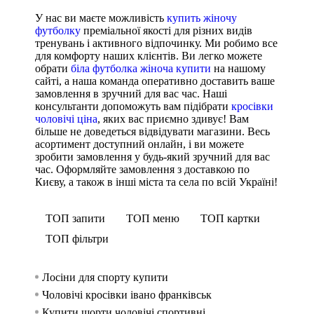
У нас ви маєте можливість
купить жіночу
футболку
преміальної якості для різних видів
тренувань і активного відпочинку. Ми робимо все
для комфорту наших клієнтів. Ви легко можете
обрати
біла футболка жіноча купити
на нашому
сайті, а наша команда оперативно доставить ваше
замовлення в зручний для вас час. Наші
консультанти допоможуть вам підібрати
кросівки
чоловічі ціна
, яких вас приємно здивує! Вам
більше не доведеться відвідувати магазини. Весь
асортимент доступний онлайн, і ви можете
зробити замовлення у будь-який зручний для вас
час. Оформляйте замовлення з доставкою по
Києву, а також в інші міста та села по всій Україні!
ТОП запити
ТОП меню
ТОП картки
ТОП фільтри
Лосіни для спорту купити
Спорти
Безшов
Спортив
жінок
Чоловічі кросівки івано франківськ
Легінс
Спортив
Спорти
Купити шорти чоловічі спортивні
Шорти
Спорти