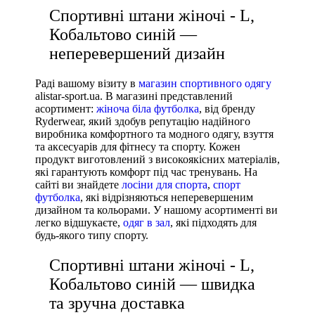
Спортивні штани жіночі - L,
Виробник
Кобальтово синій —
Ryderwear
неперевершений дизайн
Nike
Раді вашому візиту в
магазин спортивного одягу
Adidas
alistar-sport.ua. В магазині представлений
Puma
асортимент:
жіноча біла футболка
, від бренду
Ryderwear, який здобув репутацію надійного
виробника комфортного та модного одягу, взуття
та аксесуарів для фітнесу та спорту. Кожен
продукт виготовлений з високоякісних матеріалів,
які гарантують комфорт під час тренувань. На
сайті ви знайдете
лосіни для спорта
,
спорт
футболка
, які відрізняються неперевершеним
дизайном та кольорами. У нашому асортименті ви
легко відшукаєте,
одяг в зал
, які підходять для
будь-якого типу спорту.
Спортивні штани жіночі - L,
Кобальтово синій — швидка
та зручна доставка