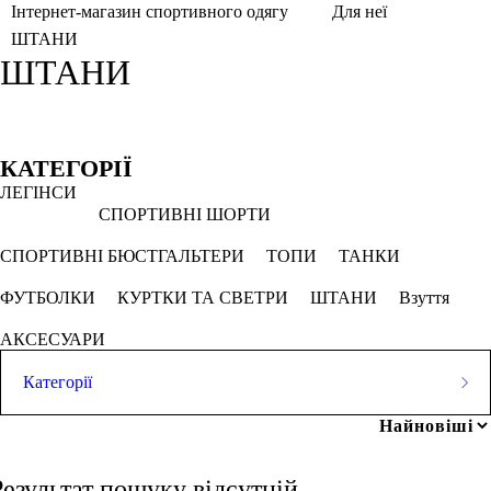
Інтернет-магазин спортивного одягу
Для неї
ШТАНИ
ШТАНИ
Фільтри
Обрано
КАТЕГОРІЇ
ЛЕГІНСИ
Кавун
Оливковий
Рожево камінь
СПОРТИВНІ ШОРТИ
Puma
СПОРТИВНІ БЮСТГАЛЬТЕРИ
ТОПИ
ТАНКИ
ФУТБОЛКИ
КУРТКИ ТА СВЕТРИ
ШТАНИ
Взуття
СКАСОВУВАТИ ВСЕ
АКСЕСУАРИ
Ціна
Категорії
ЛЕГІНСИ
СПОРТИВНІ ШОРТИ
грн
-
грн
Результат пошуку відсутній.
СПОРТИВНІ БЮСТГАЛЬТЕРИ
ТОПИ
ТАНКИ