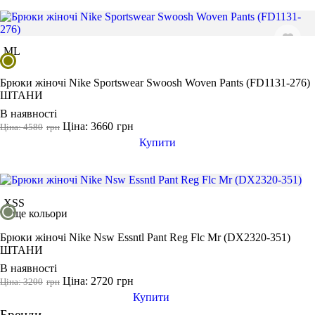
ФУТБОЛКИ
КУРТКИ ТА СВЕТРИ
ШТАНИ
Взуття
Розмір одягу
АКСЕСУАРИ
M
L
XS
S
Брюки жіночі Nike Sportswear Swoosh Woven Pants (FD1131-276)
M
ШТАНИ
L
В наявності
Ціна: 3660
грн
Ціна: 4580
грн
XL
Купити
2XL
3XL
46
XS
S
ще кольори
Колір
Брюки жіночі Nike Nsw Essntl Pant Reg Flc Mr (DX2320-351)
ШТАНИ
В наявності
Ціна: 2720
грн
Ціна: 3200
грн
Показати більше
Купити
Розмір взуття
Бренди