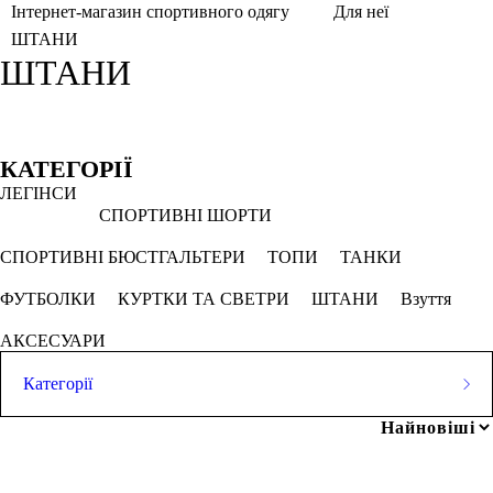
Інтернет-магазин спортивного одягу
Для неї
ШТАНИ
ШТАНИ
Фільтри
Обрано
КАТЕГОРІЇ
ЛЕГІНСИ
Кавун
Оливковий
Рожево камінь
СПОРТИВНІ ШОРТИ
Хакі
СПОРТИВНІ БЮСТГАЛЬТЕРИ
ТОПИ
ТАНКИ
ФУТБОЛКИ
КУРТКИ ТА СВЕТРИ
ШТАНИ
Взуття
СКАСОВУВАТИ ВСЕ
АКСЕСУАРИ
Ціна
Категорії
ЛЕГІНСИ
СПОРТИВНІ ШОРТИ
грн
-
грн
СПОРТИВНІ БЮСТГАЛЬТЕРИ
ТОПИ
ТАНКИ