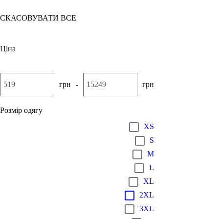
СКАСОВУВАТИ ВСЕ
Ціна
грн
-
грн
Розмір одягу
XS
S
M
L
XL
2XL
3XL