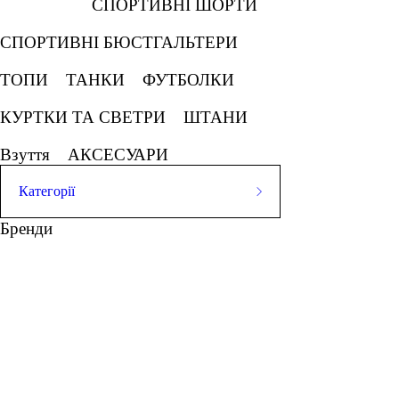
СПОРТИВНІ ШОРТИ
СПОРТИВНІ БЮСТГАЛЬТЕРИ
ТОПИ
ТАНКИ
ФУТБОЛКИ
КУРТКИ ТА СВЕТРИ
ШТАНИ
Взуття
АКСЕСУАРИ
Категорії
ЛЕГІНСИ
Бренди
СПОРТИВНІ ШОРТИ
СПОРТИВНІ БЮСТГАЛЬТЕРИ
ТОПИ
ТАНКИ
ФУТБОЛКИ
КУРТКИ ТА СВЕТРИ
ШТАНИ
Взуття
АКСЕСУАРИ