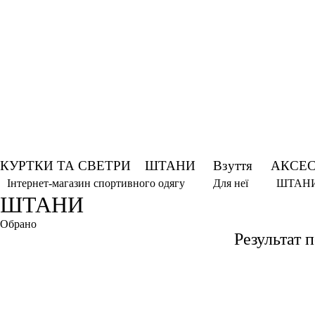
КУРТКИ ТА СВЕТРИ
ШТАНИ
Взуття
АКСЕС
ШТАН
Інтернет-магазин спортивного одягу
Для неї
ШТАНИ
Обрано
Результат 
2XL
Кавун
Оливковий
Рожево камінь
Червоний