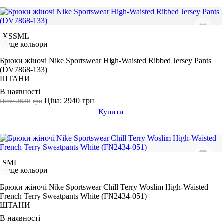
ФУТБОЛКИ
КУРТКИ ТА СВЕТРИ
ШТАНИ
Взуття
Розмір одягу
АКСЕСУАРИ
XS
S
M
L
XS
ще кольори
S
Брюки жіночі Nike Sportswear High-Waisted Ribbed Jersey Pants
M
(DV7868-133)
ШТАНИ
L
В наявності
XL
Ціна: 2940
грн
Ціна: 3680
грн
2XL
Купити
3XL
46
Колір
S
M
L
ще кольори
Брюки жіночі Nike Sportswear Chill Terry Woslim High-Waisted
French Terry Sweatpants White (FN2434-051)
Показати більше
ШТАНИ
Розмір взуття
В наявності