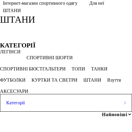
Інтернет-магазин спортивного одягу
Для неї
ШТАНИ
ШТАНИ
Фільтри
Обрано
КАТЕГОРІЇ
ЛЕГІНСИ
M
Білий
Кобальтово синій
СПОРТИВНІ ШОРТИ
Смарагдовий
Темно-зелений
СПОРТИВНІ БЮСТГАЛЬТЕРИ
ТОПИ
ТАНКИ
ФУТБОЛКИ
КУРТКИ ТА СВЕТРИ
ШТАНИ
Взуття
СКАСОВУВАТИ ВСЕ
АКСЕСУАРИ
Ціна
Категорії
ЛЕГІНСИ
СПОРТИВНІ ШОРТИ
грн
-
грн
СПОРТИВНІ БЮСТГАЛЬТЕРИ
ТОПИ
ТАНКИ