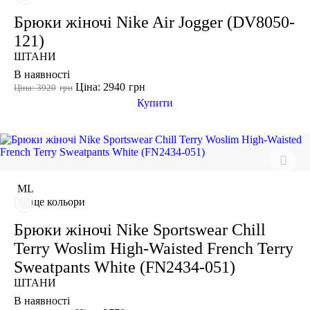
Брюки жіночі Nike Air Jogger (DV8050-
Виробник
121)
Ryderwear
ШТАНИ
Nike
В наявності
Ціна: 2940
грн
Ціна: 3920
грн
Adidas
Купити
Puma
-20%
M
L
ще кольори
Брюки жіночі Nike Sportswear Chill
Terry Woslim High-Waisted French Terry
Sweatpants White (FN2434-051)
ШТАНИ
В наявності