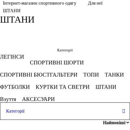
Інтернет-магазин спортивного одягу
Для неї
ШТАНИ
ШТАНИ
Фільтри
Обрано
Категорії
ЛЕГІНСИ
M
Білий
Кобальтово синій
СПОРТИВНІ ШОРТИ
СПОРТИВНІ БЮСТГАЛЬТЕРИ
ТОПИ
ТАНКИ
Смарагдовий
Скасовувати все
ФУТБОЛКИ
КУРТКИ ТА СВЕТРИ
ШТАНИ
Ціна
Взуття
АКСЕСУАРИ
Категорії
ЛЕГІНСИ
грн
-
грн
СПОРТИВНІ ШОРТИ