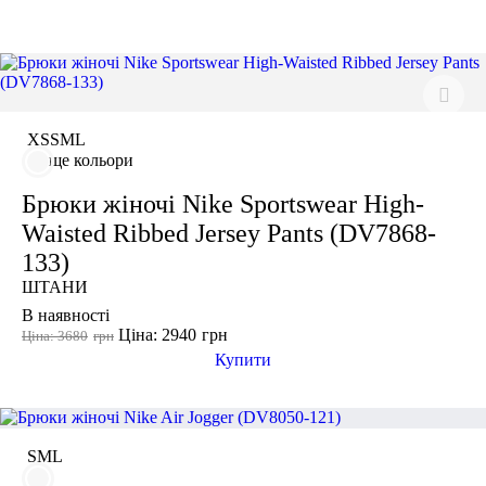
СПОРТИВНІ БЮСТГАЛЬТЕРИ
ТОПИ
ТАНКИ
Розмір одягу
-20%
XS
ФУТБОЛКИ
КУРТКИ ТА СВЕТРИ
ШТАНИ
S
Взуття
АКСЕСУАРИ
XS
S
M
L
M
ще кольори
L
Брюки жіночі Nike Sportswear High-
XL
Waisted Ribbed Jersey Pants (DV7868-
2XL
133)
3XL
ШТАНИ
46
В наявності
Ціна: 2940
грн
Ціна: 3680
грн
Колір
Купити
-25%
Показати більше
S
M
L
Розмір взуття