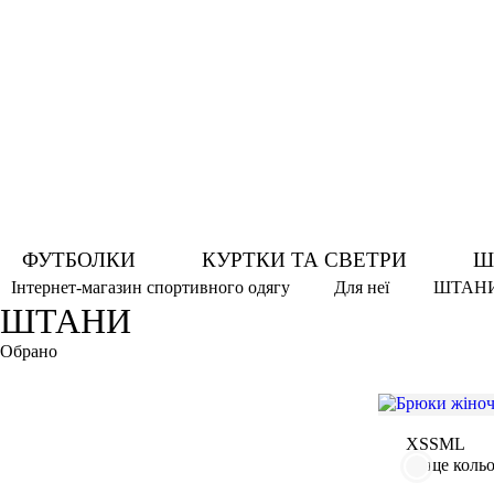
ФУТБОЛКИ
КУРТКИ ТА СВЕТРИ
Ш
ШТАН
Інтернет-магазин спортивного одягу
Для неї
ШТАНИ
Обрано
L
2XL
Білий
Кавун
М'ятний коктейль
XS
S
M
L
ще коль
Рожево камінь