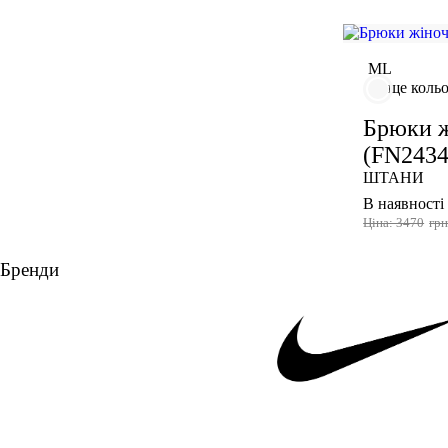
Взуття
АКСЕСУАРИ
M
L
ще коль
Брюки ж
(FN2434
ШТАНИ
В наявності
Ціна: 3470
гр
Бренди