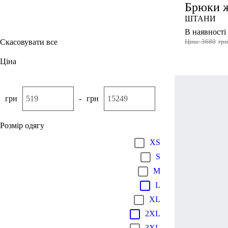
Брюки ж
ШТАНИ
Смарагдовий
В наявності
Скасовувати все
Ціна: 3680
гр
Ціна
грн
-
грн
Розмір одягу
XS
S
M
L
XL
2XL
3XL