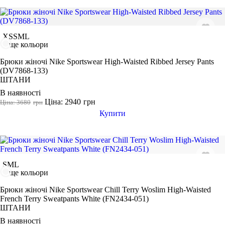
ФУТБОЛКИ
КУРТКИ ТА СВЕТРИ
ШТАНИ
Взуття
Розмір одягу
АКСЕСУАРИ
XS
S
M
L
XS
ще кольори
S
Брюки жіночі Nike Sportswear High-Waisted Ribbed Jersey Pants
M
(DV7868-133)
ШТАНИ
L
В наявності
XL
Ціна: 2940
грн
Ціна: 3680
грн
2XL
Купити
3XL
46
Колір
S
M
L
ще кольори
Брюки жіночі Nike Sportswear Chill Terry Woslim High-Waisted
French Terry Sweatpants White (FN2434-051)
Показати більше
ШТАНИ
Розмір взуття
В наявності