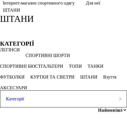
Інтернет-магазин спортивного одягу
Для неї
ШТАНИ
ШТАНИ
Фільтри
Обрано
КАТЕГОРІЇ
ЛЕГІНСИ
Білий
Кавун
М'ятний коктейль
СПОРТИВНІ ШОРТИ
Рожево камінь
Смарагдовий
СПОРТИВНІ БЮСТГАЛЬТЕРИ
ТОПИ
ТАНКИ
ФУТБОЛКИ
КУРТКИ ТА СВЕТРИ
ШТАНИ
Взуття
СКАСОВУВАТИ ВСЕ
АКСЕСУАРИ
Ціна
Категорії
ЛЕГІНСИ
СПОРТИВНІ ШОРТИ
грн
-
грн
СПОРТИВНІ БЮСТГАЛЬТЕРИ
ТОПИ
ТАНКИ