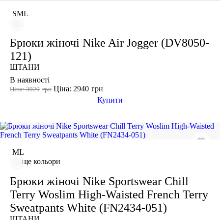
S
M
L
Показати більше
Брюки жіночі Nike Air Jogger (DV8050-
Розмір взуття
121)
ШТАНИ
Виробник
В наявності
Ціна: 2940
грн
Ціна: 3920
грн
Ryderwear
Купити
Nike
Adidas
Puma
M
L
ще кольори
Брюки жіночі Nike Sportswear Chill
Terry Woslim High-Waisted French Terry
Sweatpants White (FN2434-051)
ШТАНИ