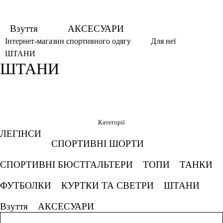
Взуття
АКСЕСУАРИ
Інтернет-магазин спортивного одягу
Для неї
ШТАНИ
ШТАНИ
Фільтри
Обрано
Категорії
ЛЕГІНСИ
L
Білий
Кавун
СПОРТИВНІ ШОРТИ
СПОРТИВНІ БЮСТГАЛЬТЕРИ
ТОПИ
ТАНКИ
М'ятний коктейль
Рожево камінь
ФУТБОЛКИ
КУРТКИ ТА СВЕТРИ
ШТАНИ
Смарагдовий
Взуття
АКСЕСУАРИ
Скасовувати все