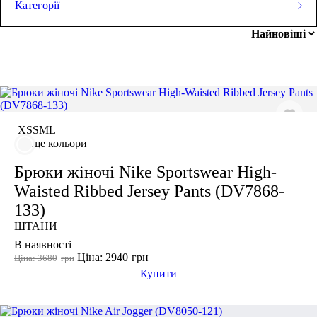
Категорії
Ціна
ЛЕГІНСИ
СПОРТИВНІ ШОРТИ
грн
-
грн
СПОРТИВНІ БЮСТГАЛЬТЕРИ
ТОПИ
ТАНКИ
ФУТБОЛКИ
КУРТКИ ТА СВЕТРИ
ШТАНИ
Розмір одягу
XS
S
M
L
Взуття
АКСЕСУАРИ
XS
ще кольори
S
Брюки жіночі Nike Sportswear High-
M
Waisted Ribbed Jersey Pants (DV7868-
L
133)
XL
ШТАНИ
2XL
В наявності
3XL
Ціна: 2940
грн
Ціна: 3680
грн
Купити
46
Колір