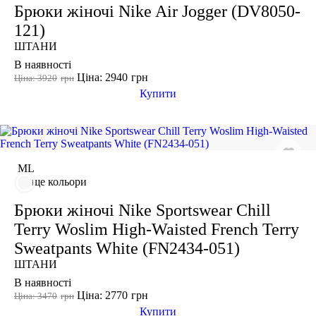
Показати більше
Брюки жіночі Nike Air Jogger (DV8050-
Розмір взуття
121)
ШТАНИ
Виробник
В наявності
Ціна: 2940
грн
Ціна: 3920
грн
Ryderwear
Купити
Nike
Adidas
Puma
M
L
ще кольори
Брюки жіночі Nike Sportswear Chill
Terry Woslim High-Waisted French Terry
Sweatpants White (FN2434-051)
ШТАНИ
В наявності
Ціна: 2770
грн
Ціна: 3470
грн
Купити