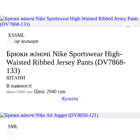
грн
-
грн
СПОРТИВНІ БЮСТГАЛЬТЕРИ
ТОПИ
ТАНКИ
ФУТБОЛКИ
КУРТКИ ТА СВЕТРИ
ШТАНИ
Розмір одягу
XS
S
M
L
Взуття
АКСЕСУАРИ
XS
ще кольори
S
Брюки жіночі Nike Sportswear High-
M
Waisted Ribbed Jersey Pants (DV7868-
L
133)
XL
ШТАНИ
2XL
В наявності
3XL
Ціна: 2940
грн
Ціна: 3680
грн
Купити
46
Колір
S
M
L