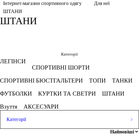
Інтернет-магазин спортивного одягу
Для неї
ШТАНИ
ШТАНИ
Фільтри
Обрано
Категорії
ЛЕГІНСИ
L
Білий
Кавун
СПОРТИВНІ ШОРТИ
СПОРТИВНІ БЮСТГАЛЬТЕРИ
ТОПИ
ТАНКИ
М'ятний коктейль
Оливковий
ФУТБОЛКИ
КУРТКИ ТА СВЕТРИ
ШТАНИ
Рожево камінь
Смарагдовий
Взуття
АКСЕСУАРИ
Скасовувати все
Категорії
Ціна
ЛЕГІНСИ
СПОРТИВНІ ШОРТИ