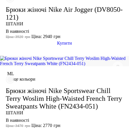
Розмір взуття
Брюки жіночі Nike Air Jogger (DV8050-
121)
Виробник
ШТАНИ
Ryderwear
В наявності
Nike
Ціна: 2940
грн
Ціна: 3920
грн
Купити
Adidas
Puma
M
L
ще кольори
Брюки жіночі Nike Sportswear Chill
Terry Woslim High-Waisted French Terry
Sweatpants White (FN2434-051)
ШТАНИ
В наявності
Ціна: 2770
грн
Ціна: 3470
грн