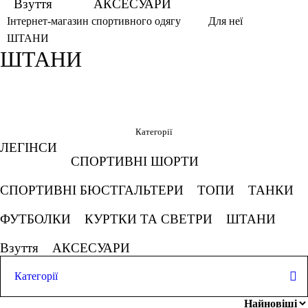
Взуття
АКСЕСУАРИ
Інтернет-магазин спортивного одягу
Для неї
ШТАНИ
ШТАНИ
Фільтри
Обрано
Категорії
ЛЕГІНСИ
M
Білий
Ліловий
СПОРТИВНІ ШОРТИ
СПОРТИВНІ БЮСТГАЛЬТЕРИ
ТОПИ
ТАНКИ
Оранжевий
Хакі
Скасовувати все
ФУТБОЛКИ
КУРТКИ ТА СВЕТРИ
ШТАНИ
Ціна
Взуття
АКСЕСУАРИ
Категорії
ЛЕГІНСИ