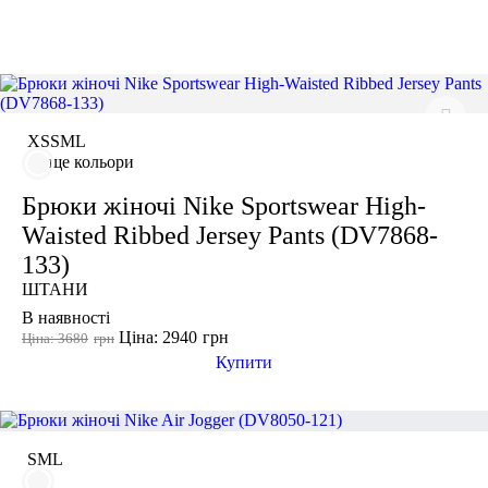
грн
-
грн
СПОРТИВНІ ШОРТИ
СПОРТИВНІ БЮСТГАЛЬТЕРИ
ТОПИ
ТАНКИ
Розмір одягу
XS
ФУТБОЛКИ
КУРТКИ ТА СВЕТРИ
ШТАНИ
S
XS
S
M
L
Взуття
АКСЕСУАРИ
ще кольори
M
L
Брюки жіночі Nike Sportswear High-
XL
Waisted Ribbed Jersey Pants (DV7868-
2XL
133)
3XL
ШТАНИ
46
В наявності
Ціна: 2940
грн
Ціна: 3680
грн
Купити
Колір
S
M
L
Показати більше