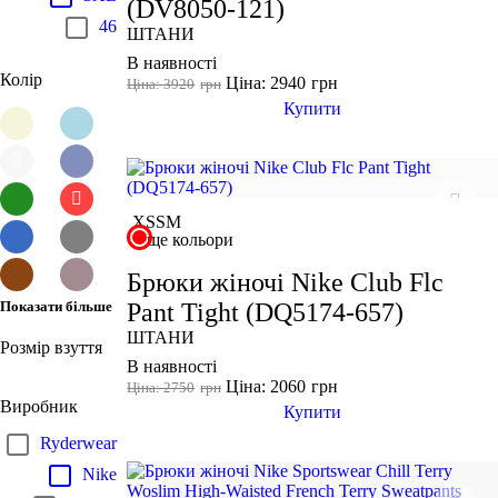
(DV8050-121)
46
ШТАНИ
В наявності
Колір
Ціна: 2940
грн
Ціна: 3920
грн
Купити
XS
S
M
ще кольори
Брюки жіночі Nike Club Flc
Pant Tight (DQ5174-657)
Показати більше
ШТАНИ
Розмір взуття
В наявності
Ціна: 2060
грн
Ціна: 2750
грн
Виробник
Купити
Ryderwear
Nike