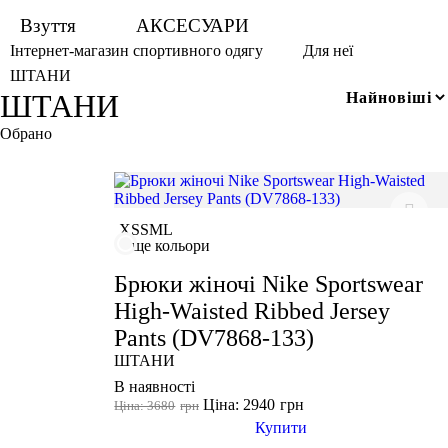
Взуття
АКСЕСУАРИ
Інтернет-магазин спортивного одягу
Для неї
ШТАНИ
ШТАНИ
Обрано
M
3XL
XS
S
M
L
ще кольори
Білий
Брюки жіночі Nike Sportswear
High-Waisted Ribbed Jersey
Кавун
Pants (DV7868-133)
Хакі
ШТАНИ
В наявності
Червоний
Ціна: 2940
грн
Ціна: 3680
грн
Купити
Nike