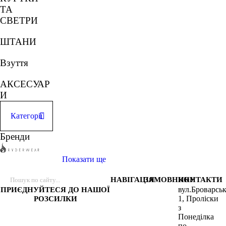
ТА
СВЕТРИ
ШТАНИ
Взуття
АКСЕСУАР
И
Категорії
ЛЕГІНСИ
Бренди
СПОРТИВ
Показати ще
НІ ШОРТИ
НАВІГАЦІЯ
ЗАМОВНИКУ
КОНТАКТИ
СПОРТИВ
вул.Броварськ
ПРИЄДНУЙТЕСЯ ДО НАШОЇ
1, Проліски
РОЗСИЛКИ
НІ
з
БЮСТГАЛ
Понеділка
ЬТЕРИ
по