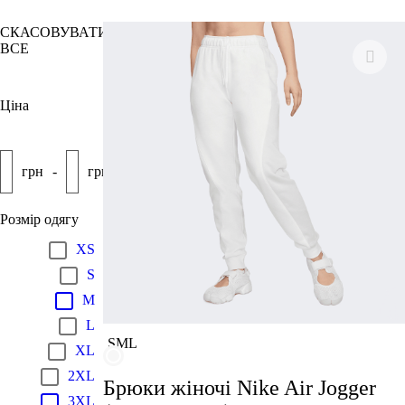
СКАСОВУВАТИ
ВСЕ
Ціна
грн
-
грн
Розмір одягу
XS
S
M
L
S
M
L
XL
2XL
Брюки жіночі Nike Air Jogger
3XL