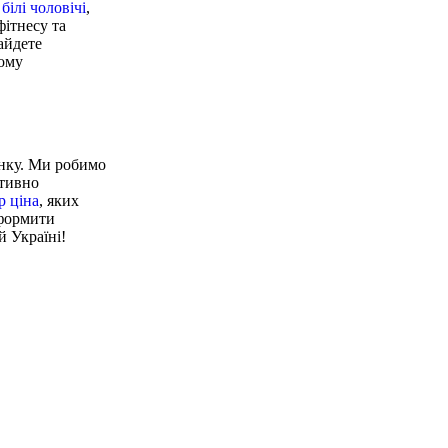
білі чоловічі
,
фітнесу та
найдете
шому
инку. Ми робимо
ативно
р ціна
, яких
оформити
й Україні!