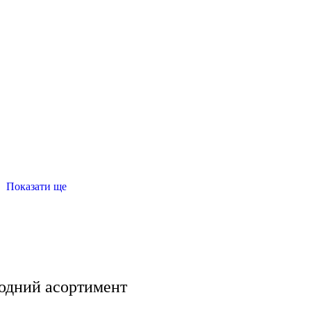
Показати ще
худи чоловічі
купити кросівки чорні жіночі
футболки біл
очі купити
спортивні ліфчики
модний асортимент