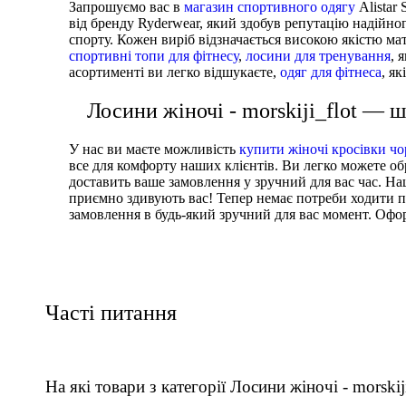
Запрошуємо вас в
магазин спортивного одягу
Alistar
від бренду Ryderwear, який здобув репутацію надійног
спорту. Кожен виріб відзначається високою якістю мат
спортивні топи для фітнесу
,
лосини для тренування
, 
асортименті ви легко відшукаєте,
одяг для фітнеса
, я
Лосини жіночі - morskiji_flot — 
У нас ви маєте можливість
купити жіночі кросівки чо
все для комфорту наших клієнтів. Ви легко можете о
доставить ваше замовлення у зручний для вас час. На
приємно здивують вас! Тепер немає потреби ходити п
замовлення в будь-який зручний для вас момент. Офор
Часті питання
На які товари з категорії Лосини жіночі - morskij