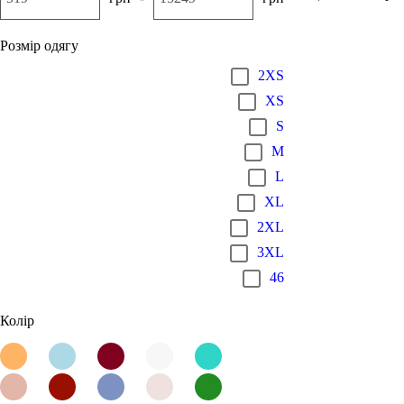
Розмір одягу
2XS
XS
S
M
L
XL
2XL
3XL
46
Колір