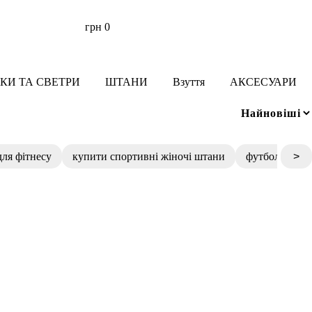
грн
0
КИ ТА СВЕТРИ
ШТАНИ
Взуття
АКСЕСУАРИ
для фітнесу
купити спортивні жіночі штани
футболка біл
>