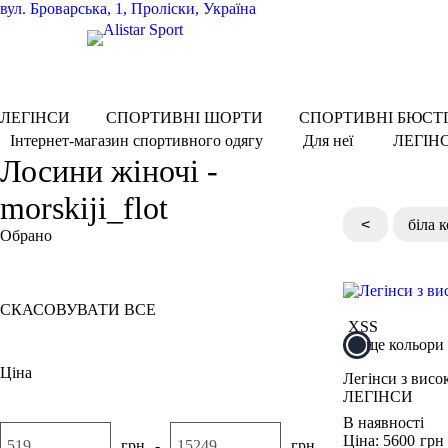
вул.
Броварська, 1, Проліски, Україна
ЛЕГІНСИ
СПОРТИВНІ ШОРТИ
СПОРТИВНІ БЮСТ
ЛЕГІН
Інтернет-магазин спортивного одягу
Для неї
Лосини жіночі -
morskiji_flot
<
біла 
Обрано
Морський флот
СКАСОВУВАТИ ВСЕ
XS
S
ще кольори
Ціна
Легінси з вис
ЛЕГІНСИ
В наявності
Ціна: 5600
грн
грн
-
грн