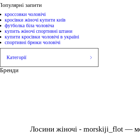
Популярні запити
кроссовки чоловічі
кросівки жіночі купити київ
футболка біла чоловіча
купить жіночі спортивні штани
купити кросівки чоловічі в україні
спортивні брюки чоловічі
Категорії
ЛЕГІНСИ
Бренди
СПОРТИВНІ ШОРТИ
СПОРТИВНІ БЮСТГАЛЬТЕРИ
ТОПИ
спортивний жіночий одяг
спортивна футболка
ТАНКИ
ФУТБОЛКИ
футболки жін
КУРТКИ ТА СВЕТРИ
ШТАНИ
Взуття
АКСЕСУАРИ
Лосини жіночі - morskiji_flot — 