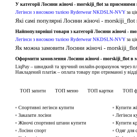
У категорії Лосини жіночі - morskiji_flot за приємними
Легінси з високою талією Ryderwear NKDSLN-NVY
за ц
Які самі популярні Лосини жіночі - morskiji_flot в
Найпопулярніші товари з категорії Лосини жіночі - mors
Легінси з високою талією Ryderwear NKDSLN-NVY
за ц
Як можна замовити Лосини жіночі - morskiji_flo
Оформити замовлення Лосини жіночі - morskiji_flot в м
LiqPay – швидкий та зручний онлайн-розрахунок через пл
Накладений платіж – оплата товару при отриманні у відд
ТОП запити
ТОП меню
ТОП картки
ТОП ф
Спортивні легінси купити
Купити жі
Заказати лосіни
Легінси к
Жіночі спортивні штани купити
Купити кр
Лосіни спорт
Одяг для 