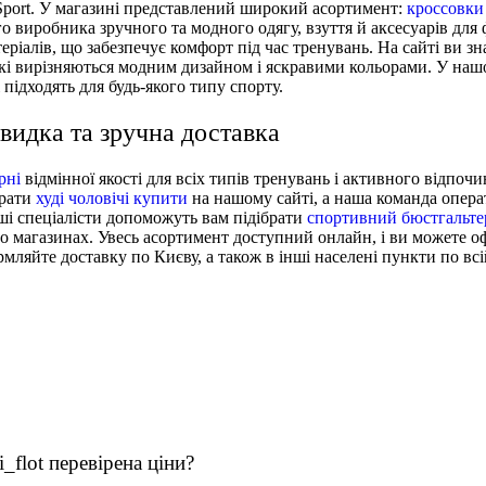
 Sport. У магазині представлений широкий асортимент:
кроссовки 
о виробника зручного та модного одягу, взуття й аксесуарів для 
еріалів, що забезпечує комфорт під час тренувань. На сайті ви з
які вирізняються модним дизайном і яскравими кольорами. У на
кі підходять для будь-якого типу спорту.
швидка та зручна доставка
рні
відмінної якості для всіх типів тренувань і активного відпоч
брати
худі чоловічі купити
на нашому сайті, а наша команда опер
ші спеціалісти допоможуть вам підібрати
спортивний бюстгальте
о магазинах. Увесь асортимент доступний онлайн, і ви можете 
мляйте доставку по Києву, а також в інші населені пункти по всі
i_flot перевірена ціни?