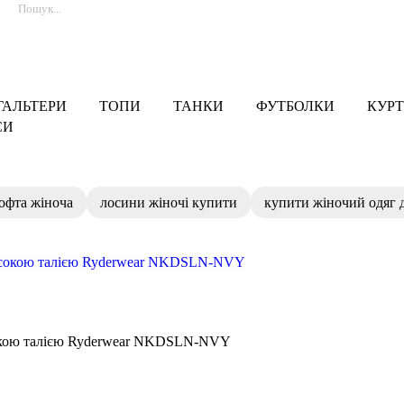
ГАЛЬТЕРИ
ТОПИ
ТАНКИ
ФУТБОЛКИ
КУРТ
СИ
кофта жіноча
лосини жіночі купити
купити жіночий одяг 
окою талією Ryderwear NKDSLN-NVY