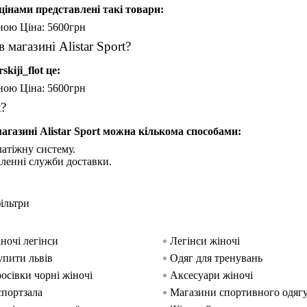
 цінами представлені такі товари:
іною
Ціна: 5600
грн
 магазині Alistar Sport?
kiji_flot це:
іною
Ціна: 5600
грн
t?
агазині Alistar Sport можна кількома способами:
атіжну систему.
іленні служби доставки.
ільтри
ночі легінси
Легінси жіночі
упити львів
Одяг для тренувань
осівки чорні жіночі
Аксесуари жіночі
спортзала
Магазини спортивного одягу