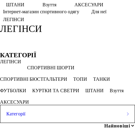
ШТАНИ
Взуття
АКСЕСУАРИ
Інтернет-магазин спортивного одягу
Для неї
ЛЕГІНСИ
ЛЕГІНСИ
Фільтри
Обрано
КАТЕГОРІЇ
ЛЕГІНСИ
Комбінований
Сніжно сірий
СПОРТИВНІ ШОРТИ
Темно-синій
Фіолетовий
СПОРТИВНІ БЮСТГАЛЬТЕРИ
ТОПИ
ТАНКИ
ФУТБОЛКИ
КУРТКИ ТА СВЕТРИ
ШТАНИ
Взуття
СКАСОВУВАТИ ВСЕ
АКСЕСУАРИ
Ціна
Категорії
ЛЕГІНСИ
СПОРТИВНІ ШОРТИ