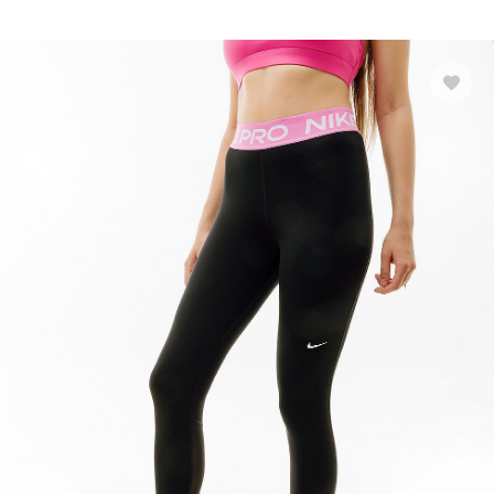
Показати більше
Розмір взуття
Виробник
Ryderwear
Nike
Puma