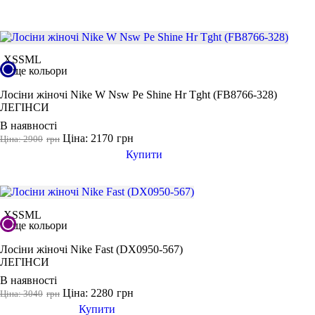
грн
-
грн
СПОРТИВНІ БЮСТГАЛЬТЕРИ
ТОПИ
ТАНКИ
ФУТБОЛКИ
КУРТКИ ТА СВЕТРИ
ШТАНИ
Взуття
Розмір одягу
XS
S
M
L
ще кольори
АКСЕСУАРИ
2XS
XS
Лосіни жіночі Nike W Nsw Pe Shine Hr Tght (FB8766-328)
ЛЕГІНСИ
S
В наявності
M
Ціна: 2170
грн
Ціна: 2900
грн
L
Купити
XL
2XL
3XL
XS
S
M
L
ще кольори
46
Лосіни жіночі Nike Fast (DX0950-567)
ЛЕГІНСИ
Колір
В наявності
Ціна: 2280
грн
Ціна: 3040
грн
Купити