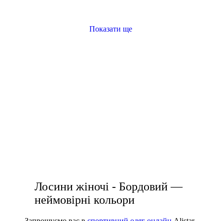
Виробник
Показати ще
Ryderwear
Nike
замовити футболку жіночу
Puma
жіночий спортивний бюстгальтер
лосіни для спорту купити
спортивний одяг чоловічий
кофта жіноча купити
купити білі чоловічі кросівки
жіночі аксесуари купити
Лосини жіночі - Бордовий —
неймовірні кольори
Запрошуємо вас в
спортивний одяг онлайн
Alistar