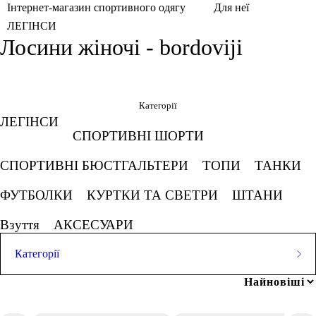
Інтернет-магазин спортивного одягу
Для неї
ЛЕГІНСИ
Лосини жіночі - bordoviji
Фільтри
Обрано
Категорії
ЛЕГІНСИ
Бордовий
СПОРТИВНІ ШОРТИ
СКАСОВУВАТИ ВСЕ
СПОРТИВНІ БЮСТГАЛЬТЕРИ
ТОПИ
ТАНКИ
ФУТБОЛКИ
КУРТКИ ТА СВЕТРИ
ШТАНИ
Ціна
Взуття
АКСЕСУАРИ
Категорії
грн
-
грн
ЛЕГІНСИ
Популярні запити
СПОРТИВНІ ШОРТИ
спортивний одяг для жінок
Розмір одягу