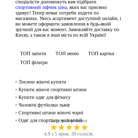
спеціалісти допоможуть вам підібрати
спортивний ліфчик ціна
, яких вас приємно
здивує! Тепер немає потреби ходити по
магазинах. Увесь асортимент доступний онлайн, і
ви можете оформити замовлення в будь-який
зручний для вас момент. Замовляйте доставку по
Києву, а також в інші міста по всій Україні!
ТОП запити
ТОП меню
ТОП картки
ТОП фільтри
Лосини жіночі купити
Спорти
Безшовн
Лосин
жінок
Купити жіночі спортивні штани
Безшо
Спорт
Спорти
Купити одяг для фітнесу
Спортив
Спортив
чоловік
Чоловічі футболки львів
Майк
Спортив
Спортивні штани жіночі чорні
Крос
Лосин
Одяг для спортзалу чоловічий
Спортив
Спорти
Середній рейтинг
★
★
★
★
★
Ліфчик для заняття спортом
Футб
Спорти
4.9 з 5 зірок. 39 голосів.
Купити легінси для спорту
Безшов
Лосин