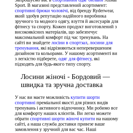
Sport. В магазині представлений асортимент:
спортивні брюки чоловічі
, від бренду Ryderwear,
який здобув репутацію надійного виробника
зручного та модного одягу, взуття й аксесуарів для
фітнесу та спорту. Кожен продукт виготовлений з
високоякісних матеріалів, що забезпечує
максимальний комфорт під час тренувань. На
сайті ви знайдете
лосіни в спортзал
,
лосини для
тренування
, які відрізняються неперевершеним
дизайном та кольорами. У нашому асортименті ви
з легкістю підберете,
одяг для фітнесу
, які
підходять для будь-якого типу спорту.
Лосини жіночі - Бордовий —
швидка та зручна доставка
У нас ви маєте можливість
купити шорти
спортивні
преміальної якості для різних видів
тренувань і активного відпочинку. Ми робимо все
для комфорту наших клієнтів. Ви легко можете
обрати
спортивні шорти жіночі купити
на нашому
сайті, а наша служба доставки привезе ваше
замовлення у зручний для вас час. Наші