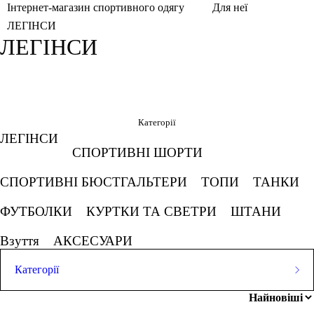
Інтернет-магазин спортивного одягу
Для неї
ЛЕГІНСИ
ЛЕГІНСИ
Фільтри
Обрано
Категорії
ЛЕГІНСИ
Бордовий
Комбінований
СПОРТИВНІ ШОРТИ
СПОРТИВНІ БЮСТГАЛЬТЕРИ
ТОПИ
ТАНКИ
Сніжно сірий
Фіолетовий
Скасовувати все
ФУТБОЛКИ
КУРТКИ ТА СВЕТРИ
ШТАНИ
Ціна
Взуття
АКСЕСУАРИ
Категорії
ЛЕГІНСИ
грн
-
грн
СПОРТИВНІ ШОРТИ