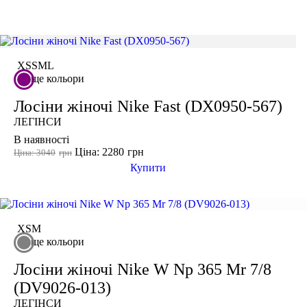
СПОРТИВНІ БЮСТГАЛЬТЕРИ
ТОПИ
ТАНКИ
Розмір одягу
2XS
ФУТБОЛКИ
КУРТКИ ТА СВЕТРИ
ШТАНИ
XS
S
M
L
XS
ще кольори
Взуття
АКСЕСУАРИ
S
Лосіни жіночі Nike Fast (DX0950-567)
M
ЛЕГІНСИ
L
В наявності
XL
Ціна: 2280
грн
Ціна: 3040
грн
2XL
Купити
3XL
46
XS
M
Колір
ще кольори
Лосіни жіночі Nike W Np 365 Mr 7/8
(DV9026-013)
Показати більше
ЛЕГІНСИ