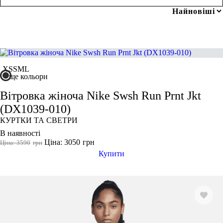
ЛЕГІНСИ
СПОРТИВНІ ШОРТИ
грн
-
грн
СПОРТИВНІ БЮСТГАЛЬТЕРИ
ТОПИ
ТАНКИ
Розмір одягу
ФУТБОЛКИ
КУРТКИ ТА СВЕТРИ
ШТАНИ
XS
S
M
L
2XS
ще кольори
Взуття
АКСЕСУАРИ
XS
Вітровка жіноча Nike Swsh Run Prnt Jkt
S
(DX1039-010)
M
КУРТКИ ТА СВЕТРИ
L
В наявності
Ціна: 3050
грн
XL
Ціна: 3590
грн
Купити
2XL
3XL
46
M/L
Колір