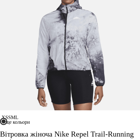
Показати більше
Розмір взуття
Виробник
Ryderwear
Nike
Adidas
Puma
XS
S
M
L
ще кольори
Вітровка жіноча Nike Repel Trail-Running