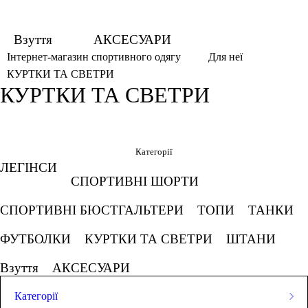
Взуття
АКСЕСУАРИ
Інтернет-магазин спортивного одягу
Для неї
КУРТКИ ТА СВЕТРИ
КУРТКИ ТА СВЕТРИ
Фільтри
Обрано
Категорії
ЛЕГІНСИ
Вівсянка
Пісок
Салатовий
СПОРТИВНІ ШОРТИ
СПОРТИВНІ БЮСТГАЛЬТЕРИ
ТОПИ
ТАНКИ
Чорно-сірий
СКАСОВУВАТИ ВСЕ
ФУТБОЛКИ
КУРТКИ ТА СВЕТРИ
ШТАНИ
Взуття
АКСЕСУАРИ
Ціна
Категорії