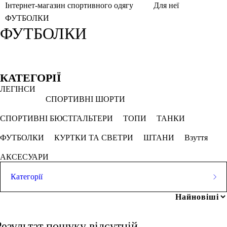
Інтернет-магазин спортивного одягу
Для неї
ФУТБОЛКИ
ФУТБОЛКИ
Фільтри
Обрано
КАТЕГОРІЇ
ЛЕГІНСИ
L
Загартований камінь
СПОРТИВНІ ШОРТИ
СКАСОВУВАТИ ВСЕ
СПОРТИВНІ БЮСТГАЛЬТЕРИ
ТОПИ
ТАНКИ
ФУТБОЛКИ
КУРТКИ ТА СВЕТРИ
ШТАНИ
Взуття
Ціна
АКСЕСУАРИ
Категорії
ЛЕГІНСИ
грн
-
грн
СПОРТИВНІ ШОРТИ
Результат пошуку відсутній.
Розмір одягу
СПОРТИВНІ БЮСТГАЛЬТЕРИ
ТОПИ
ТАНКИ