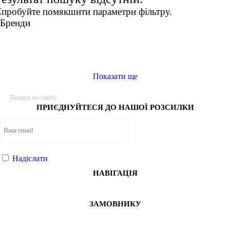
пробуйте помякшити параметри фільтру.
2XS
ФУТБОЛКИ
КУРТКИ ТА СВЕТРИ
ШТАНИ
Взуття
Бренди
XS
АКСЕСУАРИ
S
M
L
Показати ще
XL
46
ПРИЄДНУЙТЕСЯ ДО НАШОЇ РОЗСИЛКИ
Колір
Надіслати
Показати більше
НАВІГАЦІЯ
Розмір взуття
ЗАМОВНИКУ
Виробник