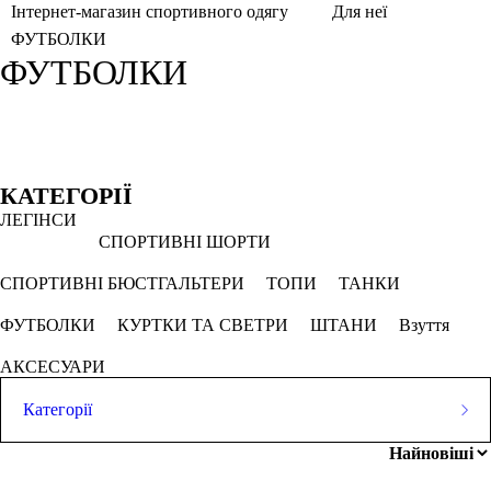
Інтернет-магазин спортивного одягу
Для неї
ФУТБОЛКИ
ФУТБОЛКИ
Фільтри
Обрано
КАТЕГОРІЇ
ЛЕГІНСИ
L
Загартований камінь
Ліловий
СПОРТИВНІ ШОРТИ
Скасовувати все
СПОРТИВНІ БЮСТГАЛЬТЕРИ
ТОПИ
ТАНКИ
Ціна
ФУТБОЛКИ
КУРТКИ ТА СВЕТРИ
ШТАНИ
Взуття
АКСЕСУАРИ
Категорії
грн
-
грн
ЛЕГІНСИ
СПОРТИВНІ ШОРТИ
Розмір одягу