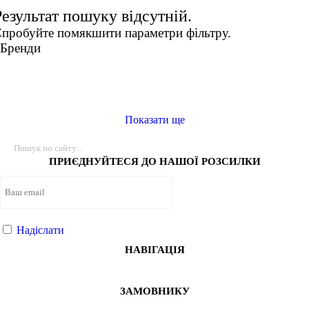
Результат пошуку відсутній.
СПОРТИВНІ БЮСТГАЛЬТЕРИ
ТОПИ
ТАНКИ
2XS
пробуйте помякшити параметри фільтру.
XS
ФУТБОЛКИ
КУРТКИ ТА СВЕТРИ
ШТАНИ
Взуття
Бренди
S
АКСЕСУАРИ
M
L
XL
Показати ще
46
ПРИЄДНУЙТЕСЯ ДО НАШОЇ РОЗСИЛКИ
Колір
Показати більше
Надіслати
НАВІГАЦІЯ
Розмір взуття
Виробник
ЗАМОВНИКУ