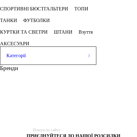
СПОРТИВНІ БЮСТГАЛЬТЕРИ
ТОПИ
ТАНКИ
ФУТБОЛКИ
КУРТКИ ТА СВЕТРИ
ШТАНИ
Взуття
АКСЕСУАРИ
Категорії
ЛЕГІНСИ
Бренди
СПОРТИВНІ ШОРТИ
СПОРТИВНІ БЮСТГАЛЬТЕРИ
ТОПИ
ТАНКИ
ФУТБОЛКИ
КУРТКИ ТА СВЕТРИ
ШТАНИ
Взуття
АКСЕСУАРИ
ПРИЄДНУЙТЕСЯ ДО НАШОЇ РОЗСИЛКИ