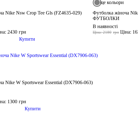
ще кольори
а Nike Nsw Crop Tee Gls (FZ4635-029)
Футболка жіноча Nike
ФУТБОЛКИ
В наявності
на: 2430
грн
Ціна: 16
Ціна: 2180
грн
Купити
а Nike W Sportswear Essential (DX7906-063)
на: 1300
грн
Купити