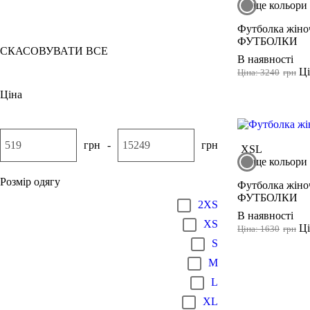
ще кольори
Палево камінний
Сірий
Футболка жіноч
ФУТБОЛКИ
СКАСОВУВАТИ ВСЕ
В наявності
Ці
Ціна: 3240
грн
Ціна
грн
-
грн
XS
L
ще кольори
Розмір одягу
Футболка жіноч
ФУТБОЛКИ
2XS
В наявності
XS
Ці
Ціна: 1630
грн
S
M
L
XL