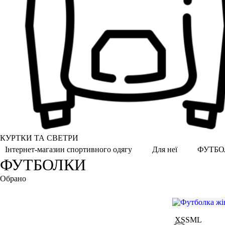
КУРТКИ ТА СВЕТРИ
ФУТБО
Інтернет-магазин спортивного одягу
Для неї
ФУТБОЛКИ
Обрано
Загартований камінь
XS
S
M
L
Кавун
Огірок