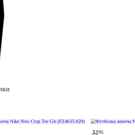
ЛКИ
XS
S
L