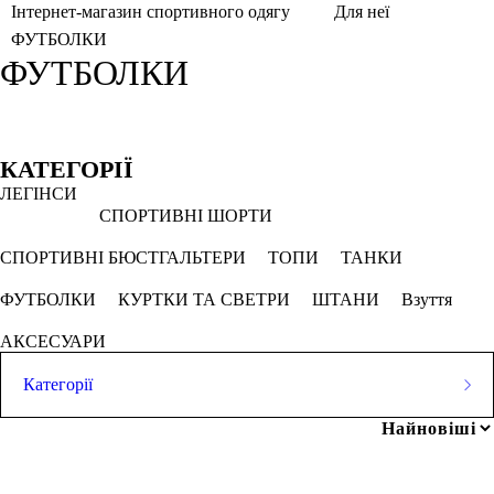
Інтернет-магазин спортивного одягу
Для неї
ФУТБОЛКИ
ФУТБОЛКИ
Фільтри
Обрано
КАТЕГОРІЇ
ЛЕГІНСИ
Загартований камінь
Кавун
Лимон
СПОРТИВНІ ШОРТИ
Огірок
Палево камінний
Сірий
СПОРТИВНІ БЮСТГАЛЬТЕРИ
ТОПИ
ТАНКИ
ФУТБОЛКИ
КУРТКИ ТА СВЕТРИ
ШТАНИ
Взуття
СКАСОВУВАТИ ВСЕ
АКСЕСУАРИ
Ціна
Категорії
ЛЕГІНСИ
СПОРТИВНІ ШОРТИ
грн
-
грн
СПОРТИВНІ БЮСТГАЛЬТЕРИ
ТОПИ
ТАНКИ