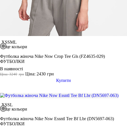
Виробник
Ryderwear
Nike
Puma
XS
S
M
L
ще кольори
Футболка жіноча Nike Nsw Crop Tee Gls (FZ4635-029)
ФУТБОЛКИ
В наявності
Ціна: 2430
грн
Ціна: 3240
грн
Купити
XS
S
L
ще кольори
Футболка жіноча Nike Nsw Essntl Tee Bf Lbr (DN5697-063)
ФУТБОЛКИ