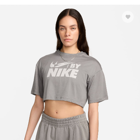
ФУТБОЛКИ
КУРТКИ ТА СВЕТРИ
ШТАНИ
Взуття
Розмір одягу
АКСЕСУАРИ
2XS
XS
S
M
L
XL
46
Колір
Показати більше
Розмір взуття