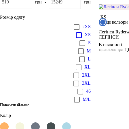
грн
-
грн
XS
Розмір одягу
ще кольори
2XS
Легінси Ryder
XS
ЛЕГІНСИ
S
В наявності
Ці
Ціна: 5200
грн
M
L
XL
2XL
3XL
46
M/L
Показати більше
Колір