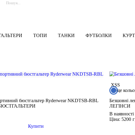
ГАЛЬТЕРИ
ТОПИ
ТАНКИ
ФУТБОЛКИ
КУРТ
XS
S
ще коль
ортивний бюстгальтер Ryderwear NKDTSB-RBL
Безшовні л
БЮСТГАЛЬТЕРИ
ЛЕГІНСИ
В наявності
Ціна: 5200
Купити