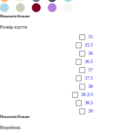
Показати більше
Розмір взуття
35
35.5
36
36.5
37
37.5
38
38 2/3
38.5
39
Показати більше
Виробник