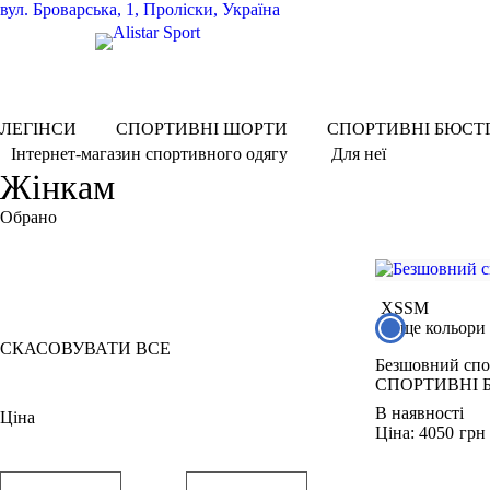
вул.
Броварська, 1, Проліски, Україна
ЛЕГІНСИ
СПОРТИВНІ ШОРТИ
СПОРТИВНІ БЮСТ
Для неї
Інтернет-магазин спортивного одягу
Жінкам
Обрано
XS
Кобальтово синій
XS
S
M
М'ятний коктейль
ще кольори
СКАСОВУВАТИ ВСЕ
Безшовний сп
СПОРТИВНІ 
В наявності
Ціна
Ціна: 4050
грн