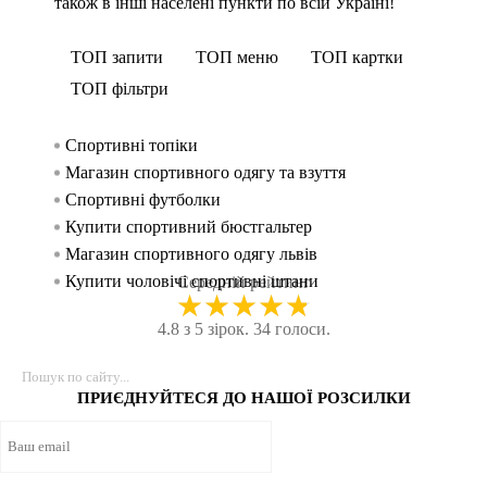
також в інші населені пункти по всій Україні!
ТОП запити
ТОП меню
ТОП картки
ТОП фільтри
Спортивні топіки
Спорти
Трену
Спорт
жінок
Магазин спортивного одягу та взуття
Безшов
Спортив
Спорти
Спортивні футболки
Спортив
Майки
чоловік
Купити спортивний бюстгальтер
Футбо
Аксес
Магазин спортивного одягу львів
Рукав
Спорт
Купити чоловічі спортивні штани
Шорти
Аксесу
Середній рейтинг
★
★
★
★
★
Куртка чоловіча спортивна
Безшовн
Спортив
4.8 з 5 зірок. 34 голоси.
Білі кросівки чоловічі
Спорти
Спортив
Чоловічі кросівки купити
Спортив
Спорти
Білі футболки чоловічі
Куртк
Спорт
ПРИЄДНУЙТЕСЯ ДО НАШОЇ РОЗСИЛКИ
Шорти для фітнесу жіночі
Спорти
Спорт
Спортивний одяг купити онлайн
Легінси
Спорт
Лосіни чорні жіночі
Велосип
Спорт