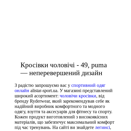
спортивні кросівки жіночі
Розмір взуття
спортивні шорти жіночі
35
спортивний одяг для жінок купити
35.5
36
купити білу жіночу футболку
36 2/3
купити штани спортивні жіночі
36.5
37
Кросівки чоловічі - 49, puma
37 1/3
— неперевершений дизайн
37.5
З радістю запрошуємо вас у
спортивний одяг
38
онлайн
alistar-sport.ua. У магазині представлений
38 2/3
широкий асортимент:
чоловічи кросівки
, від
Показати більше
бренду Ryderwear, який зарекомендував себе як
надійний виробник комфортного та модного
Виробник
одягу, взуття та аксесуарів для фітнесу та спорту.
Кожен продукт виготовлений з високоякісних
Ryderwear
матеріалів, що забезпечує максимальний комфорт
під час тренувань. На сайті ви знайдете
легинсі
,
Nike