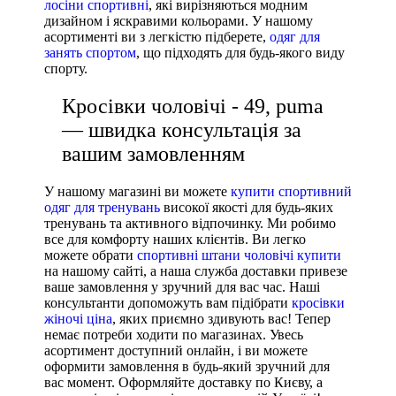
лосіни спортивні
, які вирізняються модним
Under Armour
дизайном і яскравими кольорами. У нашому
асортименті ви з легкістю підберете,
одяг для
Adidas
занять спортом
, що підходять для будь-якого виду
Puma
спорту.
Asics
Кросівки чоловічі - 49, puma
— швидка консультація за
вашим замовленням
У нашому магазині ви можете
купити спортивний
одяг для тренувань
високої якості для будь-яких
тренувань та активного відпочинку. Ми робимо
все для комфорту наших клієнтів. Ви легко
можете обрати
спортивні штани чоловічі купити
на нашому сайті, а наша служба доставки привезе
ваше замовлення у зручний для вас час. Наші
консультанти допоможуть вам підібрати
кросівки
жіночі ціна
, яких приємно здивують вас! Тепер
немає потреби ходити по магазинах. Увесь
асортимент доступний онлайн, і ви можете
оформити замовлення в будь-який зручний для
вас момент. Оформляйте доставку по Києву, а