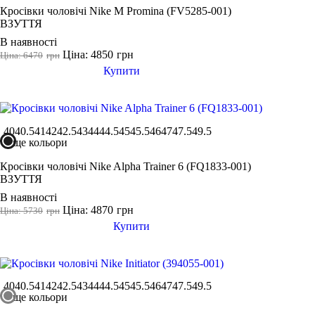
Кросівки чоловічі Nike M Promina (FV5285-001)
ВЗУТТЯ
В наявності
Ціна: 4850
грн
Ціна: 6470
грн
Купити
40
40.5
41
42
42.5
43
44
44.5
45
45.5
46
47
47.5
49.5
ще кольори
Кросівки чоловічі Nike Alpha Trainer 6 (FQ1833-001)
ВЗУТТЯ
В наявності
Ціна: 4870
грн
Ціна: 5730
грн
Купити
40
40.5
41
42
42.5
43
44
44.5
45
45.5
46
47
47.5
49.5
ще кольори