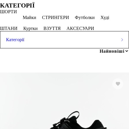
Обрано
КАТЕГОРІЇ
ШОРТИ
40
47
Майки
СТРИНГЕРИ
Футболки
Худі
СКАСОВУВАТИ ВСЕ
ШТАНИ
Куртки
ВЗУТТЯ
АКСЕСУАРИ
Категорії
Ціна
ШОРТИ
Майки
СТРИНГЕРИ
Футболки
Худі
ШТАНИ
Куртки
ВЗУТТЯ
АКСЕСУАРИ
грн
-
грн
Розмір одягу
Колір
Показати більше