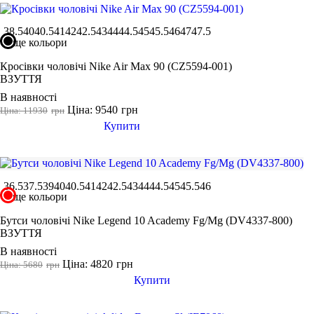
38.5
40
40.5
41
42
42.5
43
44
44.5
45
45.5
46
47
47.5
ще кольори
Кросівки чоловічі Nike Air Max 90 (CZ5594-001)
ВЗУТТЯ
В наявності
Ціна: 9540
грн
Ціна: 11930
грн
Купити
36.5
37.5
39
40
40.5
41
42
42.5
43
44
44.5
45
45.5
46
ще кольори
Бутси чоловічі Nike Legend 10 Academy Fg/Mg (DV4337-800)
ВЗУТТЯ
В наявності
Ціна: 4820
грн
Ціна: 5680
грн
Купити