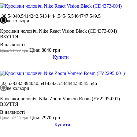
38.5
40
40.5
41
42
42.5
43
44
44.5
45
45.5
46
47
47.5
49.5
ще кольори
Кросівки чоловічі Nike React Vision Black (CD4373-004)
ВЗУТТЯ
В наявності
Ціна: 8840
грн
Ціна: 11790
грн
Купити
37.5
38
38.5
39
40
40.5
41
42
42.5
43
44
44.5
45
45.5
46
ще кольори
Кросівки чоловічі Nike Zoom Vomero Roam (FV2295-001)
ВЗУТТЯ
В наявності
Ціна: 7970
грн
Ціна: 10630
грн
Купити