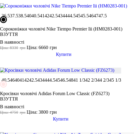
36.5
37.5
38.5
40
40.5
41
42
42.5
43
44
44.5
45
45.5
46
47
47.5
Сороконіжки чоловічі Nike Tiempo Premier Iii (HM0283-001)
ВЗУТТЯ
В наявності
Ціна: 6660
грн
Ціна: 8330
грн
Купити
40.5
46
40
41
42
42.5
43
44
44.5
45
46.5
48
41 1/3
42 2/3
44 2/3
45 1/3
Кросівки чоловічі Adidas Forum Low Classic (FZ6273)
ВЗУТТЯ
В наявності
Ціна: 3800
грн
Ціна: 4750
грн
Купити