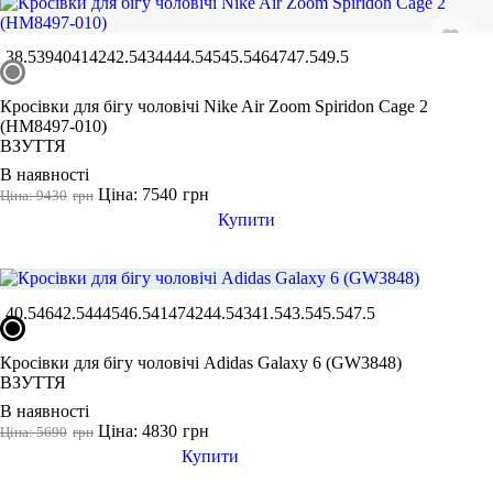
38.5
39
40
41
42
42.5
43
44
44.5
45
45.5
46
47
47.5
49.5
Кросівки для бігу чоловічі Nike Air Zoom Spiridon Cage 2
(HM8497-010)
ВЗУТТЯ
В наявності
Ціна: 7540
грн
Ціна: 9430
грн
Купити
40.5
46
42.5
44
45
46.5
41
47
42
44.5
43
41.5
43.5
45.5
47.5
Кросівки для бігу чоловічі Adidas Galaxy 6 (GW3848)
ВЗУТТЯ
В наявності
Ціна: 4830
грн
Ціна: 5690
грн
Купити