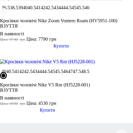
36.5
38.5
39
40
40.5
41
42
42.5
43
44
44.5
45
45.5
46
Кросівки чоловічі Nike Zoom Vomero Roam (HV5951-100)
ВЗУТТЯ
В наявності
Ціна: 7790
грн
Ціна: 9740
грн
Купити
40
40.5
41
42
42.5
43
44
44.5
45
45.5
46
47
47.5
48.5
Кросівки чоловічі Nike V5 Rnr (HJ5228-001)
ВЗУТТЯ
В наявності
Ціна: 4530
грн
Ціна: 6040
грн
Купити