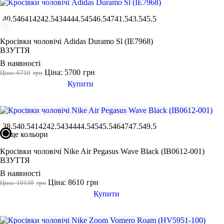
40.5
46
41
42
42.5
43
44
44.5
45
46.5
47
41.5
43.5
45.5
Кросівки чоловічі Adidas Duramo Sl (IE7968)
ВЗУТТЯ
В наявності
Ціна: 5700
грн
Ціна: 6710
грн
Купити
38.5
40.5
41
42
42.5
43
44
44.5
45
45.5
46
47
47.5
49.5
ще кольори
Кросівки чоловічі Nike Air Pegasus Wave Black (IB0612-001)
ВЗУТТЯ
В наявності
Ціна: 8610
грн
Ціна: 10130
грн
Купити