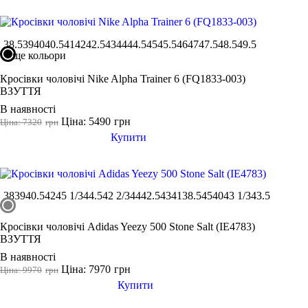
Under Armour
Adidas
38.5
39
40
40.5
41
42
42.5
43
44
44.5
45
45.5
46
47
47.5
48.5
49.5
Puma
ще кольори
Asics
Кросівки чоловічі Nike Alpha Trainer 6 (FQ1833-003)
ВЗУТТЯ
В наявності
Ціна: 5490
грн
Ціна: 7320
грн
Купити
38
39
40.5
42
45 1/3
44.5
42 2/3
44
42.5
43
41
38.5
45
40
43 1/3
43.5
Кросівки чоловічі Adidas Yeezy 500 Stone Salt (IE4783)
ВЗУТТЯ
В наявності
Ціна: 7970
грн
Ціна: 9970
грн
Купити