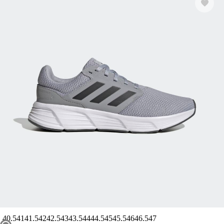
40.5
41
41.5
42
42.5
43
43.5
44
44.5
45
45.5
46
46.5
47