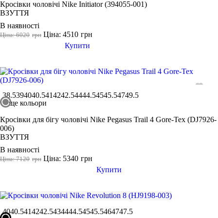
Кросівки чоловічі Nike Initiator (394055-001)
ВЗУТТЯ
В наявності
Ціна: 4510
грн
Ціна: 6020
грн
Купити
38.5
39
40
40.5
41
42
42.5
44
44.5
45
45.5
47
49.5
ще кольори
Кросівки для бігу чоловічі Nike Pegasus Trail 4 Gore-Tex (DJ7926-
006)
ВЗУТТЯ
В наявності
Ціна: 5340
грн
Ціна: 7120
грн
Купити
40
40.5
41
42
42.5
43
44
44.5
45
45.5
46
47
47.5