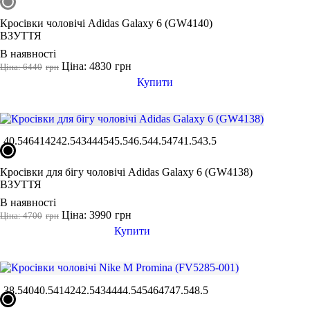
Кросівки чоловічі Adidas Galaxy 6 (GW4140)
ВЗУТТЯ
В наявності
Ціна: 4830
грн
Ціна: 6440
грн
Купити
40.5
46
41
42
42.5
43
44
45
45.5
46.5
44.5
47
41.5
43.5
Кросівки для бігу чоловічі Adidas Galaxy 6 (GW4138)
ВЗУТТЯ
В наявності
Ціна: 3990
грн
Ціна: 4700
грн
Купити
38.5
40
40.5
41
42
42.5
43
44
44.5
45
46
47
47.5
48.5