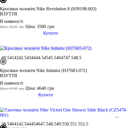
Кросівки чоловічі Nike Revolution 8 (HJ9198-003)
ВЗУТТЯ
В наявності
Ціна: 3580
грн
Ціна: 4220
грн
Купити
40.5
41
42
42.5
43
44
44.5
45
45.5
46
47
47.5
48.5
Кросівки чоловічі Nike Initiator (HJ7683-072)
ВЗУТТЯ
В наявності
Ціна: 4640
грн
Ціна: 6190
грн
Купити
38.5
40
41
42.5
44
45
46
47.5
48.5
49.5
50.5
51.5
52.5