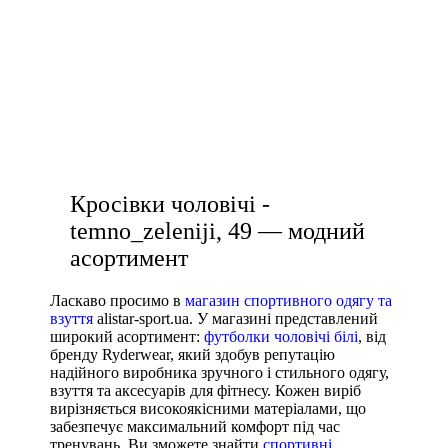
Виробник
спортивний топік
Ryderwear
одяг для спортзалу жіночий
Nike
білі футболки чоловічі
Under Armour
спортивні штани чоловічі ціни
Adidas
жіноча біла футболка
Puma
Asics
Кросівки чоловічі -
temno_zeleniji, 49 — модний
асортимент
Ласкаво просимо в
магазин спортивного одягу та
взуття
alistar-sport.ua. У магазині представлений
широкий асортимент:
футболки чоловічі білі
, від
бренду Ryderwear, який здобув репутацію
надійного виробника зручного і стильного одягу,
взуття та аксесуарів для фітнесу. Кожен виріб
вирізняється високоякісними матеріалами, що
забезпечує максимальний комфорт під час
тренувань. Ви зможете знайти
спортивні