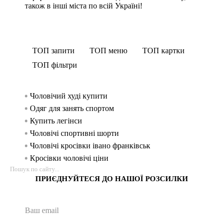
також в інші міста по всій Україні!
ТОП запити
ТОП меню
ТОП картки
ТОП фільтри
Чоловічий худі купити
Спорти
Безшов
Спорт
жінок
Одяг для занять спортом
Легінси
Спорт
Спорти
Купить легінси
Спорти
Спорт
чоловік
Чоловічі спортивні шорти
Безшовн
Спорт
Чоловічі кросівки івано франківськ
Майк
Лосин
Кросівки чоловічі ціни
Легінси
Спорт
Лосіни купити україна
Крос
Лосин
ПРИЄДНУЙТЕСЯ ДО НАШОЇ РОЗСИЛКИ
Кросівки жіночі купити
Світш
Худі 
Футболки для чоловіків
Футбол
Спорти
Кофти жіночі львів
Футбо
Спортивн
Жіночі спортивні лосіни
Безшовн
Спорт