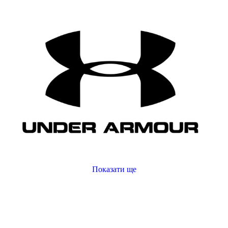
Показати більше
Розмір взуття
35
35.5
36
36 2/3
36.5
37
37 1/3
Показати ще
37.5
38
худі чоловіче купити
38 2/3
Показати більше
ліфчик для спорту купити