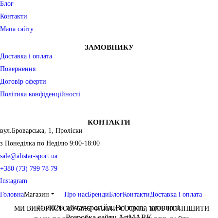
Блог
Контакти
Мапа сайту
ЗАМОВНИКУ
Доставка і оплата
Повернення
Договір оферти
Політика конфіденційності
КОНТАКТИ
вул.Броварська, 1, Проліски
з Понеділка по Неділю 9:00-18:00
sale@alistar-sport.ua
+380 (73) 799 78 79
Instagram
Головна
Магазин
Про нас
Бренди
Блог
Контакти
Доставка і оплата
©
2026
alistar-sport.ua. Всі права захищені.
МИ ВИКОРИСТОВУЄМО ФАЙЛИ COOKIE, ЩОБ ПОЛІПШИТИ
Розробка сайту ArtMARK