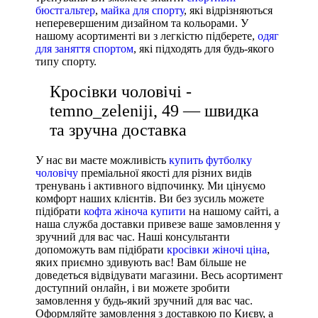
бюстгальтер
,
майка для спорту
, які відрізняються
неперевершеним дизайном та кольорами. У
нашому асортименті ви з легкістю підберете,
одяг
для заняття спортом
, які підходять для будь-якого
типу спорту.
Кросівки чоловічі -
temno_zeleniji, 49 — швидка
та зручна доставка
У нас ви маєте можливість
купить футболку
чоловічу
преміальної якості для різних видів
тренувань і активного відпочинку. Ми цінуємо
комфорт наших клієнтів. Ви без зусиль можете
підібрати
кофта жіноча купити
на нашому сайті, а
наша служба доставки привезе ваше замовлення у
зручний для вас час. Наші консультанти
допоможуть вам підібрати
кросівки жіночі ціна
,
яких приємно здивують вас! Вам більше не
доведеться відвідувати магазини. Весь асортимент
доступний онлайн, і ви можете зробити
замовлення у будь-який зручний для вас час.
Оформляйте замовлення з доставкою по Києву, а