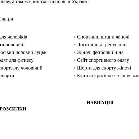
ву, а також в інші міста по всій Україні!
ільтри
для чоловіків
Спортивні штани жіночі
ти чоловічі
Лосини для тренування
осівки чоловічі луцьк
Жіночі футболки ціна
дяг для фітнесу
Сайт спортивного одягу
спортзалу чоловічий
Шорти для спорту жіночі
 шорти
Купити кросівки чоловічі х
ортивні штани чоловічі
Купить лосіни жіночі
я заняття спортом
Замовити кросівки жіночі
НАВІГАЦІЯ
 РОЗСИЛКИ