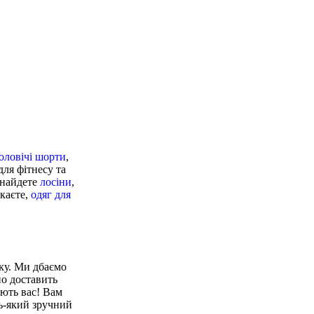
лка
оловічі шорти
,
для фітнесу та
знайдете
лосіни
,
укаєте,
одяг для
нку. Ми дбаємо
но доставить
ують вас! Вам
дь-який зручний