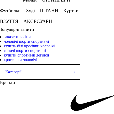
Футболки
Худі
ШТАНИ
Куртки
ВЗУТТЯ
АКСЕСУАРИ
Популярні запити
заказати лосіни
чоловічі шорти спортивні
купить білі кросівки чоловічі
жіночі шорти спортивні
купити спортивні легінси
кроссовки чоловічі
Категорії
ШОРТИ
Бренди
Майки
СТРИНГЕРИ
Футболки
Худі
ШТАНИ
Куртки
ВЗУТТЯ
АКСЕСУАРИ