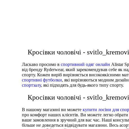
купити жіночий одяг для фітнесу
футболки д
спортивні брюки чоловічі
Кросівки чоловічі - svitlo_kremov
Ласкаво просимо в
спортивний одяг онлайн
Alistar 
від бренду Ryderwear, який зарекомендував себе як на
спорту. Кожен виріб вирізняється високоякісними мат
спортивні футболки
, які вирізняються модним дизай
спортзалу
, які підходять для будь-якого типу спорту.
Кросівки чоловічі - svitlo_kremov
В нашому магазині ви можете
купити лосіни для спо
про комфорт наших клієнтів. Ви можете легко обрат
ваше замовлення в зручний для вас час. Наші консул
більше не доведеться відвідувати магазини. Весь асо