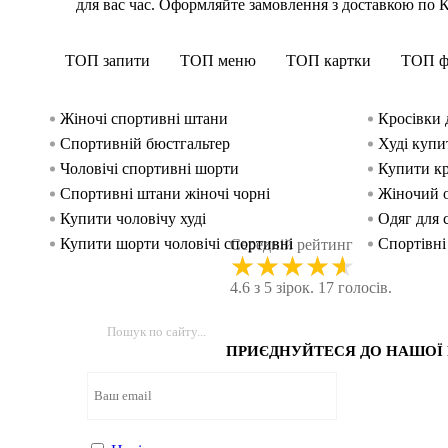
для вас час. Оформляйте замовлення з доставкою по Киє
ТОП запити
ТОП меню
ТОП картки
ТОП ф
Жіночі спортивні штани
Кросівки 
Спортивній бюстгальтер
Худі купи
Чоловічі спортивні шорти
Купити кр
Спортивні штани жіночі чорні
Жіночий о
Купити чоловічу худі
Одяг для 
Купити шорти чоловічі спортивні
Спортівні
Середній рейтинг
★
★
★
★
★
Кросівки чоловічі київ
Купити сп
4.6 з 5 зірок. 17 голосів.
Чоловічі кросівки
Ліфчик дл
ПРИЄДНУЙТЕСЯ ДО НАШОЇ