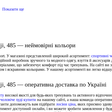
Показати ще
івчачі
купити спортивний бюстгальтер
біла жіноча футбо
спортивний топік
штани жіночі спортивні
iji, 485 — неймовірні кольори
Sport. У магазині представлений широкий асортимент:
спортивні ч
дійний виробник зручного та модного одягу, взуття й аксесуарів 
еріалами, що забезпечує комфорт під час тренувань. На сайті ви 
ном і яскравими кольорами. У нашому асортименті ви легко відш
iji, 485 — оперативна доставка по Україні
рту
високої якості для будь-яких тренувань та активного відпочи
и
чоловіче худі купити
на нашому сайті, а наша команда оператив
ьтанти допоможуть вам підібрати
лосіни ціна
, яких приємно здив
ртимент доступний онлайн, і ви можете зробити замовлення у бу