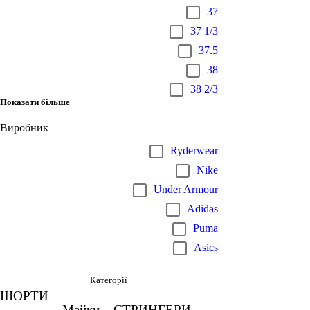
37
37 1/3
37.5
38
38 2/3
Показати більше
Виробник
Ryderwear
Nike
Under Armour
Adidas
Puma
Asics
Категорії
ШОРТИ
Майки
СТРИНГЕРИ