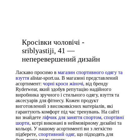
кросівки чорні жіночі
38 2/3
кросівки жіночі рівне
Показати більше
чоловічі худі купити
Виробник
Ryderwear
Кросівки чоловічі -
Nike
sriblyastiji, 41 —
Under Armour
неперевершений дизайн
Adidas
Puma
Ласкаво просимо в
магазин спортивного одягу та
взуття
alistar-sport.ua. В магазині представлений
Asics
асортимент:
чорні кроси жіночі
, від бренду
Ryderwear, який здобув репутацію надійного
виробника зручного і стильного одягу, взуття та
аксесуарів для фітнесу. Кожен продукт
виготовлений з високоякісних матеріалів, які
гарантують комфорт під час тренувань. На сайті
ви знайдете
ліфчик для заняття спортом
,
спортівні
шорти
, котрі виконані в неймовірному дизайні та
кольорі. У нашому асортименті ви з легкістю
підберете,
спортивний одяг
, що підходять для
будь-якого виду спорту.