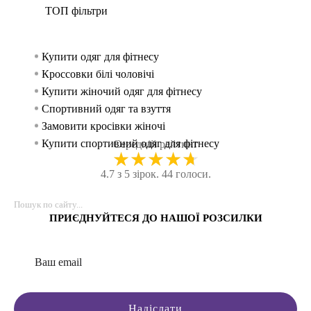
ТОП фільтри
Купити одяг для фітнесу
Спорти
Спортив
Майки
жінок
Кроссовки білі чоловічі
Рукав
Спорти
Спорти
Купити жіночий одяг для фітнесу
Легінс
Худі 
чоловік
Спортивний одяг та взуття
Кросі
Спортив
Замовити кросівки жіночі
Футбо
Спорт
Купити спортивний одяг для фітнесу
Шорт
Спорти
Середній рейтинг
★
★
★
★
★
Спортивні лосини жіночі
Велосип
Спорти
4.7 з 5 зірок. 44 голоси.
Купити білі чоловічі кросівки
Майка
Спорт
Жіночі кросівки чорні
Безшовн
Спорт
Одяг для залу жіночий
Світш
Майки
ПРИЄДНУЙТЕСЯ ДО НАШОЇ РОЗСИЛКИ
Жіноча кофта
Крос
Спорти
Спортивні ліфчики
Безшов
Спорти
Спортивні кофти жіночі купити
Безшов
Спорт
Спорт штани чоловічі
Куртк
Спорт
Одяг в зал
Танк
Шорти 
Надіслати