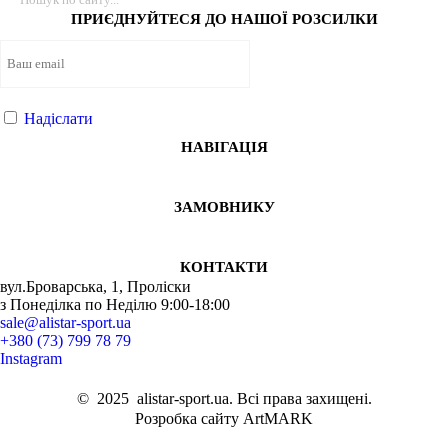
Лосіни купити
Безшовни
Спорт
ПРИЄДНУЙТЕСЯ ДО НАШОЇ РОЗСИЛКИ
Жіночі спортивні кофти
Легінс
Спортив
Спортивні куртки чоловічі
Спорти
Спорт
Купити легінси для фітнесу
Безшовн
Спорт
Худі чоловічі чорні
Безшов
Спорти
Надіслати
Чоловічі кросівки білі
Безшовни
Спорт
НАВІГАЦІЯ
Кросівки жіночі львів
Спорт
Спортив
Купити білі кросівки чоловічі
Світш
Спортив
ЗАМОВНИКУ
Купити футболку жіночу
Шорти 
Аксес
Жіночі аксесуари купити
Безшов
Худі 
Топік спортивний
Спортив
Аксес
КОНТАКТИ
вул.Броварська, 1, Проліски
Шорти чоловічі спортивні купити
Легінс
Чорні
з Понеділка по Неділю 9:00-18:00
Купити чоловічі худі
Куртк
Спорт
sale@alistar-sport.ua
Купити білі кроси чоловічі
Кросі
Майки
+380 (73) 799 78 79
Instagram
Купить лосіни жіночі
Безшовний
Худі 
©
2025
alistar-sport.ua. Всі права захищені.
Розробка сайту ArtMARK