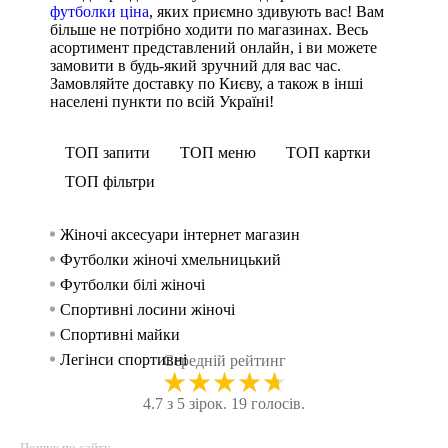
футболки ціна
, яких приємно здивують вас! Вам
більше не потрібно ходити по магазинах. Весь
асортимент представлений онлайн, і ви можете
замовити в будь-який зручний для вас час.
Замовляйте доставку по Києву, а також в інші
населені пункти по всій Україні!
ТОП запити
ТОП меню
ТОП картки
ТОП фільтри
Жіночі аксесуари інтернет магазин
Спорти
Безшов
Спорт
жінок
Футболки жіночі хмельницький
Спортив
Спорти
Спорти
Футболки білі жіночі
Шорти
Спорти
чоловік
Спортивні лосини жіночі
Спортив
Спорт
Спортивні майки
Легінси
Худі 
Легінси спортивні
Безшов
Спорт
Середній рейтинг
★
★
★
★
★
Купити кросівки чоловічі в україні
Майк
Спорти
4.7 з 5 зірок. 19 голосів.
Купити жіночу футболку київ
Спортив
Спорти
Чоловічі кросівки україна
Трену
Спорт