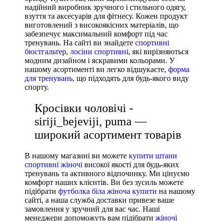
надійний виробник зручного і стильного одягу,
Nike
взуття та аксесуарів для фітнесу. Кожен продукт
виготовлений з високоякісних матеріалів, що
Under Armour
забезпечує максимальний комфорт під час
Adidas
тренувань. На сайті ви знайдете
спортивні
бюстгальтер
,
лосіни спортивні
, які вирізняються
Puma
модним дизайном і яскравими кольорами. У
Asics
нашому асортименті ви легко відшукаєте,
форма
для тренувань
, що підходять для будь-якого виду
спорту.
Кросівки чоловічі -
siriji_bejeviji, puma —
широкий асортимент товарів
В нашому магазині ви можете
купити штани
спортивні жіночі
високої якості для будь-яких
тренувань та активного відпочинку. Ми цінуємо
комфорт наших клієнтів. Ви без зусиль можете
підібрати
футболка біла жіноча купити
на нашому
сайті, а наша служба доставки привезе ваше
замовлення у зручний для вас час. Наші
менеджери допоможуть вам підібрати
жіночі