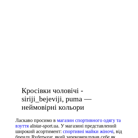
топ для спорту
Показати більше
чоловічі білі кросівки купити
Розмір взуття
спортивна майка жіноча
35
чоловічий одяг для тренувань
35.5
36
легінси спортивні купити
36 2/3
спортивні шорти жіночі
36.5
взуття кросівки жіночі
37
37 1/3
Кросівки чоловічі -
37.5
siriji_bejeviji, puma —
38
неймовірні кольори
38 2/3
Показати більше
Ласкаво просимо в
магазин спортивного одягу та
взуття
alistar-sport.ua. У магазині представлений
Виробник
широкий асортимент:
спортивні майки жіночі
, від
бренду Ryderwear, який зарекомендував себе як
Ryderwear