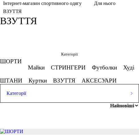
Інтернет-магазин спортивного одягу
Для нього
ВЗУТТЯ
ВЗУТТЯ
Фільтри
Обрано
Категорії
ШОРТИ
Сірий, Бежевий
Червоно-білий
Майки
СТРИНГЕРИ
Футболки
Худі
Скасовувати все
ШТАНИ
Куртки
ВЗУТТЯ
АКСЕСУАРИ
Ціна
Категорії
ШОРТИ
Майки
СТРИНГЕРИ
Футболки
Худі
грн
-
грн
ШТАНИ
Куртки
ВЗУТТЯ
АКСЕСУАРИ
-20%
Розмір одягу