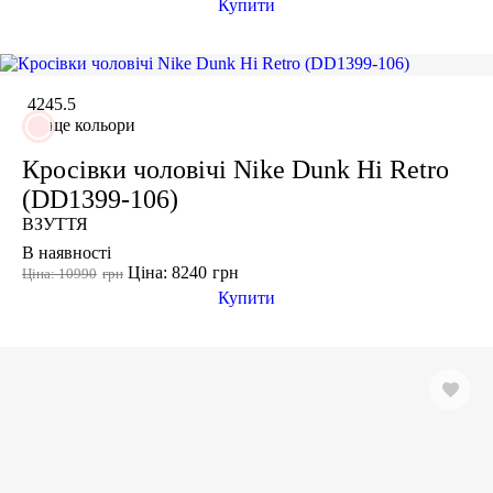
Купити
38 2/3
Показати більше
-25%
Виробник
42
45.5
Ryderwear
ще кольори
Nike
Кросівки чоловічі Nike Dunk Hi Retro
Under Armour
(DD1399-106)
Adidas
ВЗУТТЯ
Puma
В наявності
Asics
Ціна: 8240
грн
Ціна: 10990
грн
Купити
-25%