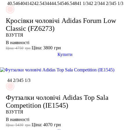
40.5
46
40
41
42
42.5
43
44
44.5
45
46.5
48
41 1/3
42 2/3
44 2/3
45 1/3
Колір
Кросівки чоловічі Adidas Forum Low
Classic (FZ6273)
ВЗУТТЯ
Показати більше
В наявності
Ціна: 3800
грн
Ціна: 4750
грн
Розмір взуття
Купити
35
35.5
-25%
36
44 2/3
45 1/3
36 2/3
36.5
Футзалки чоловічі Adidas Top Sala
37
Competition (IE1545)
37 1/3
ВЗУТТЯ
37.5
В наявності
38
Ціна: 4070
грн
Ціна: 5430
грн