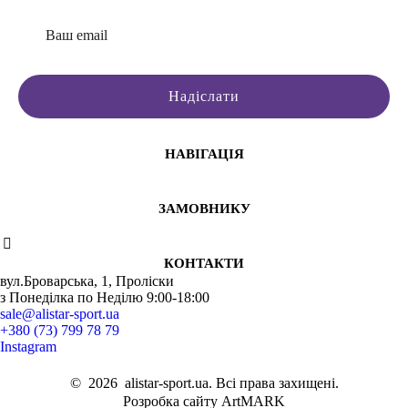
Надіслати
В наявності
В наявності
В наявності
В наявності
Ціна: 8160
Ціна: 8160
Ціна: 7310
Ціна: 10240
грн
грн
грн
грн
Ціна: 9600
Ціна: 9600
Ціна: 8600
Ціна: 12050
грн
грн
грн
грн
Купити
Купити
Купити
Купити
НАВІГАЦІЯ
ЗАМОВНИКУ
КОНТАКТИ
вул.Броварська, 1, Проліски
з Понеділка по Неділю 9:00-18:00
sale@alistar-sport.ua
+380 (73) 799 78 79
Instagram
©
2026
alistar-sport.ua. Всі права захищені.
Розробка сайту ArtMARK