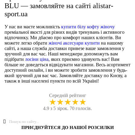
BLU — замовляйте на сайті alistar-
sport.ua
У нас ви маєте можливість
купити білу кофту жіночу
преміальної якості для різних видів тренувань і активного
відпочинку. Ми дбаємо про комфорт наших клієнтів. Ви
можете легко обрати
жіночі аксесуари купити
на нашому
сайті, а наша служба доставки привезе ваше замовлення у
зручний для вас час. Наші менеджери допоможуть вам
підібрати
лосіни ціна
, яких приємно здивують вас! Вам
більше не доведеться відвідувати магазини. Весь асортимент
доступний онлайн, і ви можете зробити замовлення у будь-
який зручний для вас час. Замовляйте доставку по Києву, а
також в інші населені пункти по всій Україні!
Середній рейтинг
★
★
★
★
★
4.9 з 5 зірок. 70 голосів.
ПРИЄДНУЙТЕСЯ ДО НАШОЇ РОЗСИЛКИ