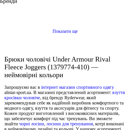
Бренди
ще кольори
ще кольори
Спортивні штани Ryderwear MCLTRP-BK2
ШТАНИ
Спортивні штани Ryderwear MCLTRP-SNM
ШТАНИ
Спортивні штани Ryderwear Uniseх UNITRP-SNM
ШТАНИ
Брюки чоловічі Under Armour Essential Fleece Jogger (1373882-001)
ШТАНИ
Показати ще
Брюки чоловічі Under Armour Rival
Fleece Joggers (1379774-410) —
неймовірні кольори
Запрошуємо вас в
інтернет магазин спортивного одягу
alistar-sport.ua. В магазині представлений асортимент:
взуття
кросівки чоловіче
, від бренду Ryderwear, який
зарекомендував себе як надійний виробник комфортного та
модного одягу, взуття та аксесуарів для фітнесу та спорту.
Кожен продукт виготовлений з високоякісних матеріалів,
що забезпечує комфорт під час тренувань. Ви зможете
знайти
чорні лосіни
,
лосини для тренування
, котрі виконані
в неймовірному дизайні та кольорі. У нашому асортименті