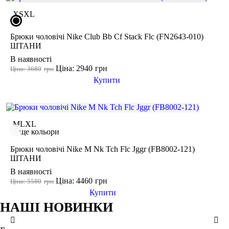
XS
XL
Брюки чоловічі Nike Club Bb Cf Stack Flc (FN2643-010)
ШТАНИ
В наявності
Ціна: 2940
грн
Ціна: 3680
грн
Купити
M
L
XL
ще кольори
Брюки чоловічі Nike M Nk Tch Flc Jggr (FB8002-121)
ШТАНИ
В наявності
Ціна: 4460
грн
Ціна: 5580
грн
Купити
НАШІ НОВИНКИ
M
L
XS
S
L
XL
2XL
LG
MD
SM