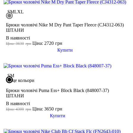
поверненню
товар не використовувався і зберігся в тому вигляді, в якому
S
M
L
XL
його купували
минуло менше двох тижнів з моменту придбання товару
є касовий або товарний чек
Брюки чоловічі Nike M Dry Pant Taper Fleece (CJ4312-063)
ШТАНИ
В наявності
Ціна: 2720
грн
Ціна: 3630
грн
Купити
S
M
ще кольори
Брюки чоловічі Puma Ess+ Block Black (848007-37)
ШТАНИ
В наявності
Ціна: 3650
грн
Ціна: 4300
грн
Купити