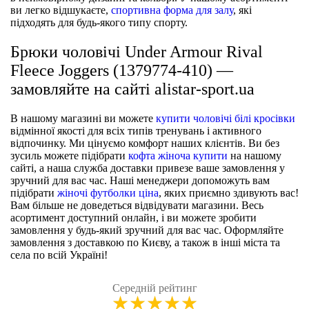
ви легко відшукаєте,
спортивна форма для залу
, які
підходять для будь-якого типу спорту.
Брюки чоловічі Under Armour Rival
Fleece Joggers (1379774-410) —
замовляйте на сайті alistar-sport.ua
В нашому магазині ви можете
купити чоловічі білі кросівки
відмінної якості для всіх типів тренувань і активного
відпочинку. Ми цінуємо комфорт наших клієнтів. Ви без
зусиль можете підібрати
кофта жіноча купити
на нашому
сайті, а наша служба доставки привезе ваше замовлення у
зручний для вас час. Наші менеджери допоможуть вам
підібрати
жіночі футболки ціна
, яких приємно здивують вас!
Вам більше не доведеться відвідувати магазини. Весь
асортимент доступний онлайн, і ви можете зробити
замовлення у будь-який зручний для вас час. Оформляйте
замовлення з доставкою по Києву, а також в інші міста та
села по всій Україні!
Середній рейтинг
★
★
★
★
★