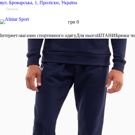
вул.
Броварська, 1, Проліски, Україна
грн
0
Інтернет-магазин спортивного одягу
Для нього
ШТАНИ
Брюки чол