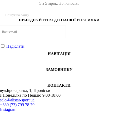
5 з 5 зірок. 35 голосів.
ПРИЄДНУЙТЕСЯ ДО НАШОЇ РОЗСИЛКИ
Надіслати
НАВІГАЦІЯ
В наявності
В наявності
В наявності
В наявності
Ціна: 5600
Ціна: 5600
Ціна: 5000
грн
грн
грн
Ціна: 4880
грн
Ціна: 6100
грн
Купити
Купити
Купити
Купити
ЗАМОВНИКУ
КОНТАКТИ
вул.Броварська, 1, Проліски
з Понеділка по Неділю 9:00-18:00
sale@alistar-sport.ua
+380 (73) 799 78 79
Instagram