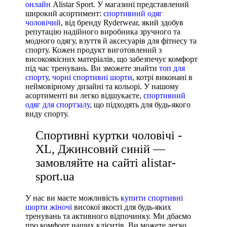
онлайн
Alistar Sport. У магазині представлений
широкий асортимент:
спортивний одяг
Nike
чоловічий
, від бренду Ryderwear, який здобув
Adidas
репутацію надійного виробника зручного та
модного одягу, взуття й аксесуарів для фітнесу та
Puma
спорту. Кожен продукт виготовлений з
високоякісних матеріалів, що забезпечує комфорт
під час тренувань. Ви зможете знайти
топ для
спорту
,
чорні спортивні шорти
, котрі виконані в
неймовірному дизайні та кольорі. У нашому
асортименті ви легко відшукаєте,
спортивний
одяг для спортзалу
, що підходять для будь-якого
виду спорту.
Спортивні куртки чоловічі -
XL, Джинсовий синій —
замовляйте на сайті alistar-
sport.ua
У нас ви маєте можливість
купити спортивні
шорти жіночі
високої якості для будь-яких
тренувань та активного відпочинку. Ми дбаємо
про комфорт наших клієнтів. Ви можете легко