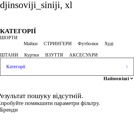
djinsoviji_siniji, xl
Фільтри
Обрано
КАТЕГОРІЇ
ШОРТИ
XL
Джинсовий синій
Майки
СТРИНГЕРИ
Футболки
Худі
СКАСОВУВАТИ ВСЕ
ШТАНИ
Куртки
ВЗУТТЯ
АКСЕСУАРИ
Категорії
Ціна
ШОРТИ
Популярні запити
Майки
СТРИНГЕРИ
Футболки
Худі
біла жіноча футболка
Результат пошуку відсутній.
ШТАНИ
Куртки
ВЗУТТЯ
АКСЕСУАРИ
чоловічі аксесуари інтернет магазин
чоловічі кросівки купити
грн
-
грн
пробуйте помякшити параметри фільтру.
футболки для чоловіків
Бренди
спортивні штани для жінок
спортивний одяг для тренувань жіночий
Розмір одягу
XS