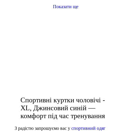
S
Показати ще
M
L
кросівки білі чоловічі
XL
лосини жіночі спортивні
2XL
купить футболку чоловічу
3XL
L-T
спорт штани жіночі
M-T
купити білу футболку жіночу
S-T
білі футболки чоловічі
Колір
купити жіночі кросівки чорні
Спортивні куртки чоловічі -
Показати більше
XL, Джинсовий синій —
Розмір взуття
комфорт під час тренування
З радістю запрошуємо вас у
спортивний одяг
Виробник