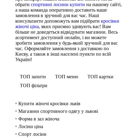
обрати
спортивні лосини купити
на нашому сайті,
а наша команда оперативно доставить ваше
замовлення в зручний для вас час. Наші
консультанти допоможуть вам підібрати
кросівки
жіночі ціна
, яких приємно здивують вас! Вам
більше не доведеться відвідувати магазини. Весь
асортимент доступний онлайн, і ви можете
зробити замовлення у будь-який зручний для вас
час. Оформляйте замовлення з доставкою по
Києву, а також в інші населені пункти по всій
Україні!
ТОП запити
ТОП меню
ТОП картки
ТОП фільтри
Купити жіночі кросівки львів
Спорти
Безшо
Спорти
жінок
Магазини спортивного одягу у львові
Безшовни
Спорти
Спорти
Форма в зал жіноча
Безшов
Спорти
чоловік
Лосіни ціна
Безшовни
Спорти
Спорт лосіни
Шорт
Спорт