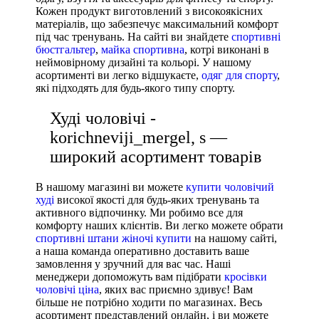
Кожен продукт виготовлений з високоякісних
Nike
матеріалів, що забезпечує максимальний комфорт
під час тренувань. На сайті ви знайдете
спортивні
Under Armour
бюстгальтер
,
майка спортивна
, котрі виконані в
Adidas
неймовірному дизайні та кольорі. У нашому
асортименті ви легко відшукаєте,
одяг для спорту
,
Puma
які підходять для будь-якого типу спорту.
Худі чоловічі -
korichneviji_mergel, s —
широкий асортимент товарів
В нашому магазині ви можете
купити чоловічий
худі
високої якості для будь-яких тренувань та
активного відпочинку. Ми робимо все для
комфорту наших клієнтів. Ви легко можете обрати
спортивні штани жіночі купити
на нашому сайті,
а наша команда оперативно доставить ваше
замовлення у зручний для вас час. Наші
менеджери допоможуть вам підібрати
кросівки
чоловічі ціна
, яких вас приємно здивує! Вам
більше не потрібно ходити по магазинах. Весь
асортимент представлений онлайн, і ви можете