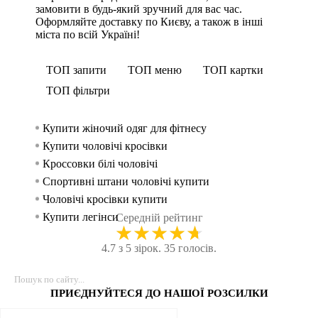
замовити в будь-який зручний для вас час.
Оформляйте доставку по Києву, а також в інші
міста по всій Україні!
ТОП запити
ТОП меню
ТОП картки
ТОП фільтри
Купити жіночий одяг для фітнесу
Спорти
Рукав
Лосин
жінок
Купити чоловічі кросівки
Безшов
Спорти
Спорти
Кроссовки білі чоловічі
Шорт
Спорти
чоловік
Спортивні штани чоловічі купити
Шорти 
Спорти
Чоловічі кросівки купити
Легінси
Майки
Купити легінси
Безшовн
Шорти ч
Середній рейтинг
★
★
★
★
★
Каталог спортивного одягу
Спорти
Лосин
4.7 з 5 зірок. 35 голосів.
Футболка для спорта
Трену
Майки
Жіноча біла футболка
Шорт
Спорти
Спортивний одяг івано франківськ
Флісов
Лосин
ПРИЄДНУЙТЕСЯ ДО НАШОЇ РОЗСИЛКИ
Купити чоловічі кросівки львів
Спортив
Спорти