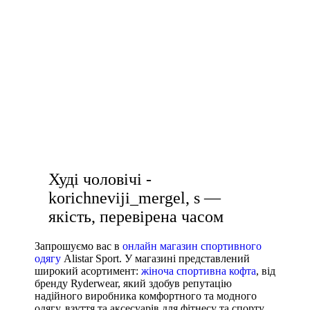
L
лосіни жіночі чорні
XL
шорти жіночі спортивні
2XL
кросівки чорні жіночі
футболка жіноча
3XL
36
купити штани спортивні
LG
магазин чоловічих аксесуарів
MD
футболки купити чоловічі
Показати більше
Колір
Худі чоловічі -
korichneviji_mergel, s —
якість, перевірена часом
Показати більше
Запрошуємо вас в
онлайн магазин спортивного
Розмір взуття
одягу
Alistar Sport. У магазині представлений
широкий асортимент:
жіноча спортивна кофта
, від
бренду Ryderwear, який здобув репутацію
Виробник
надійного виробника комфортного та модного
одягу, взуття та аксесуарів для фітнесу та спорту.
Ryderwear