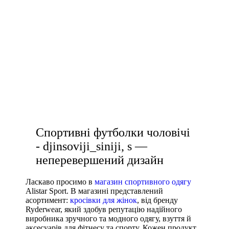
M
спортивні футболки
майка спортивна
L
купить жіночу футболку
XL
штани спортивні чоловічі
2XL
3XL
шорти чоловічі спортивні купити
4XL
купити білу футболку жіночу
122 CM
чорне худі чоловіче
Показати більше
Колір
Спортивні футболки чоловічі
- djinsoviji_siniji, s —
неперевершений дизайн
Показати більше
Ласкаво просимо в
магазин спортивного одягу
Розмір взуття
Alistar Sport. В магазині представлений
асортимент:
кросівки для жінок
, від бренду
Ryderwear, який здобув репутацію надійного
Виробник
виробника зручного та модного одягу, взуття й
аксесуарів для фітнесу та спорту. Кожен продукт
Ryderwear