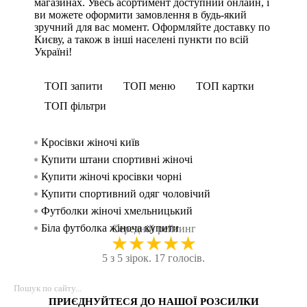
магазинах. Увесь асортимент доступний онлайн, і
ви можете оформити замовлення в будь-який
зручний для вас момент. Оформляйте доставку по
Києву, а також в інші населені пункти по всій
Україні!
ТОП запити
ТОП меню
ТОП картки
ТОП фільтри
Кросівки жіночі київ
Спорти
Безшов
Спортив
жінок
Купити штани спортивні жіночі
Безшов
Спорти
Спорти
Купити жіночі кросівки чорні
Танка 
Спорт
чоловік
Купити спортивний одяг чоловічий
Безшовн
Лосин
Футболки жіночі хмельницький
Шорт
Спортив
Біла футболка жіноча купити
Спортив
Спорти
Середній рейтинг
★
★
★
★
★
Одяг для залу чоловічий
КРОС
Спорт
5 з 5 зірок. 17 голосів.
Спортивні шорти чоловічі
Безшов
Спорти
Лосіни жіночі чорні
Рукав
Спорти
Купити білу чоловічу футболку
Шорт
Спорт
ПРИЄДНУЙТЕСЯ ДО НАШОЇ РОЗСИЛКИ