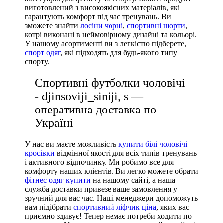
виготовлений з високоякісних матеріалів, які
Nike
гарантують комфорт під час тренувань. Ви
зможете знайти
лосіни чорні
,
спортивні шорти
,
Under Armour
котрі виконані в неймовірному дизайні та кольорі.
Adidas
У нашому асортименті ви з легкістю підберете,
спорт одяг
, які підходять для будь-якого типу
Puma
спорту.
Спортивні футболки чоловічі
- djinsoviji_siniji, s —
оперативна доставка по
Україні
У нас ви маєте можливість
купити білі чоловічі
кросівки
відмінної якості для всіх типів тренувань
і активного відпочинку. Ми робимо все для
комфорту наших клієнтів. Ви легко можете обрати
фітнес одяг купити
на нашому сайті, а наша
служба доставки привезе ваше замовлення у
зручний для вас час. Наші менеджери допоможуть
вам підібрати
спортивний ліфчик ціна
, яких вас
приємно здивує! Тепер немає потреби ходити по