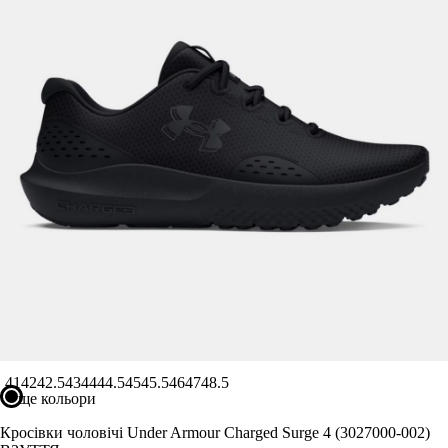
36 2/3
36.5
37
37 1/3
37.5
38
38 2/3
Показати більше
Виробник
Ryderwear
Nike
Under Armour
Adidas
Puma
41
42
42.5
43
44
44.5
45
45.5
46
47
48.5
ще кольори
Asics
Кросівки чоловічі Under Armour Charged Surge 4 (3027000-002)