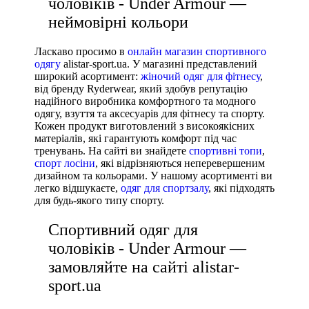
чоловіків - Under Armour —
неймовірні кольори
Ласкаво просимо в
онлайн магазин спортивного
одягу
alistar-sport.ua. У магазині представлений
широкий асортимент:
жіночий одяг для фітнесу
,
від бренду Ryderwear, який здобув репутацію
надійного виробника комфортного та модного
одягу, взуття та аксесуарів для фітнесу та спорту.
Кожен продукт виготовлений з високоякісних
матеріалів, які гарантують комфорт під час
тренувань. На сайті ви знайдете
спортивні топи
,
спорт лосіни
, які відрізняються неперевершеним
дизайном та кольорами. У нашому асортименті ви
легко відшукаєте,
одяг для спортзалу
, які підходять
для будь-якого типу спорту.
Спортивний одяг для
чоловіків - Under Armour —
замовляйте на сайті alistar-
sport.ua