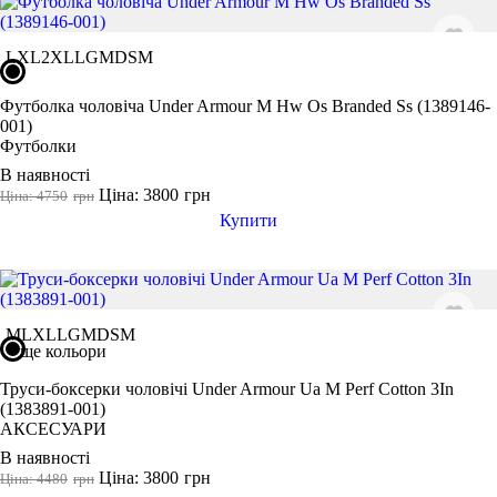
L
XL
2XL
LG
MD
SM
Футболка чоловіча Under Armour M Hw Os Branded Ss (1389146-
001)
Футболки
В наявності
Ціна: 3800
грн
Ціна: 4750
грн
Купити
M
L
XL
LG
MD
SM
ще кольори
Труси-боксерки чоловічі Under Armour Ua M Perf Cotton 3In
(1383891-001)
АКСЕСУАРИ
В наявності
Ціна: 3800
грн
Ціна: 4480
грн