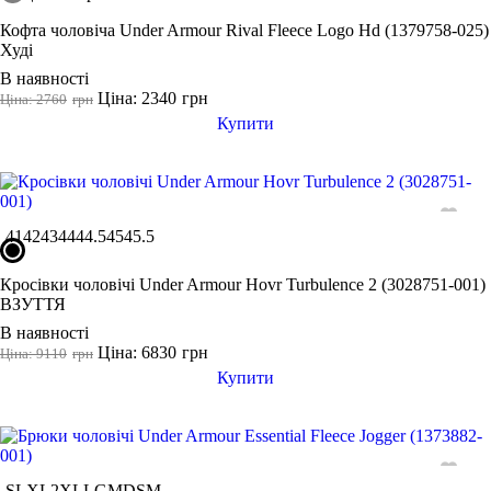
Кофта чоловіча Under Armour Rival Fleece Logo Hd (1379758-025)
Худі
В наявності
Ціна: 2340
грн
Ціна: 2760
грн
Купити
41
42
43
44
44.5
45
45.5
Кросівки чоловічі Under Armour Hovr Turbulence 2 (3028751-001)
ВЗУТТЯ
В наявності
Ціна: 6830
грн
Ціна: 9110
грн
Купити
S
L
XL
2XL
LG
MD
SM