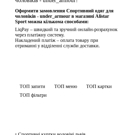
чоловіків - under_armour?
Оформити замовлення Спортивний одяг для
чоловіків - under_armour в магазині Alistar
Sport можна кількома способами:
LiqPay – швидкий та зручний онлайн-розрахунок
через платіжну систему.
Накладений платіж – оплата товару при
отриманні у відділенні служби доставки.
ТОП запити
ТОП меню
ТОП картки
ТОП фільтри
Спортивні куртки чоловічі львів
Спорти
Безшо
Спортив