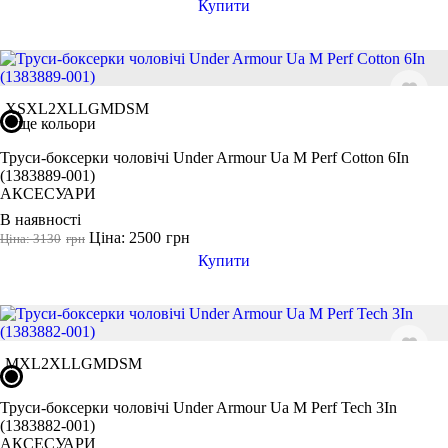
Купити
XS
XL
2XL
LG
MD
SM
ще кольори
Труси-боксерки чоловічі Under Armour Ua M Perf Cotton 6In
(1383889-001)
АКСЕСУАРИ
В наявності
Ціна: 2500
грн
Ціна: 3130
грн
Купити
M
XL
2XL
LG
MD
SM
Труси-боксерки чоловічі Under Armour Ua M Perf Tech 3In
(1383882-001)
АКСЕСУАРИ