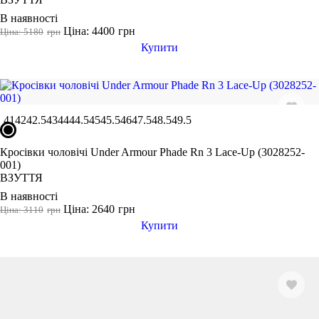
L
В наявності
Ціна: 4400
грн
XL
Ціна: 5180
грн
Купити
2XL
3XL
4XL
122 CM
41
42
42.5
43
44
44.5
45
45.5
46
47.5
48.5
49.5
Показати більше
Колір
Кросівки чоловічі Under Armour Phade Rn 3 Lace-Up (3028252-
001)
ВЗУТТЯ
В наявності
Ціна: 2640
грн
Ціна: 3110
грн
Показати більше
Купити
Розмір взуття
35
35.5
36