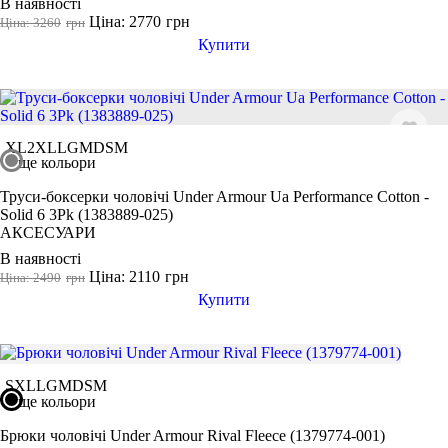
В наявності
Ціна: 2770
грн
Ціна: 3260
грн
Купити
XL
2XL
LG
MD
SM
ще кольори
Труси-боксерки чоловічі Under Armour Ua Performance Cotton -
Solid 6 3Pk (1383889-025)
АКСЕСУАРИ
В наявності
Ціна: 2110
грн
Ціна: 2490
грн
Купити
S
XL
LG
MD
SM
ще кольори
Брюки чоловічі Under Armour Rival Fleece (1379774-001)