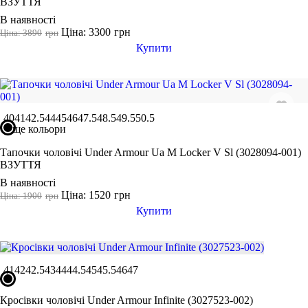
ВЗУТТЯ
В наявності
Ціна: 3300
грн
Ціна: 3890
грн
Купити
40
41
42.5
44
45
46
47.5
48.5
49.5
50.5
ще кольори
Тапочки чоловічі Under Armour Ua M Locker V Sl (3028094-001)
ВЗУТТЯ
В наявності
Ціна: 1520
грн
Ціна: 1900
грн
Купити
41
42
42.5
43
44
44.5
45
45.5
46
47
Кросівки чоловічі Under Armour Infinite (3027523-002)