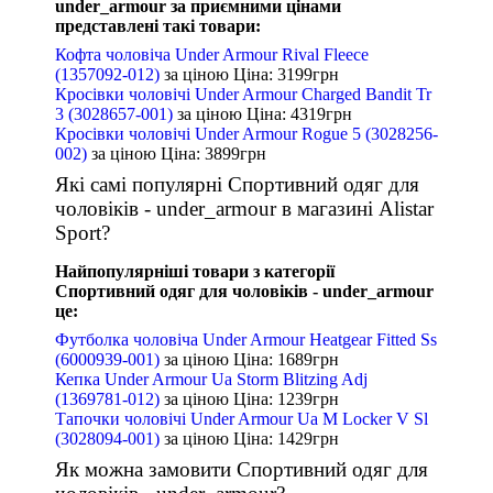
under_armour за приємними цінами
представлені такі товари:
Кофта чоловіча Under Armour Rival Fleece
(1357092-012)
за ціною
Ціна: 3199
грн
Кросівки чоловічі Under Armour Charged Bandit Tr
3 (3028657-001)
за ціною
Ціна: 4319
грн
Кросівки чоловічі Under Armour Rogue 5 (3028256-
002)
за ціною
Ціна: 3899
грн
Які самі популярні Спортивний одяг для
чоловіків - under_armour в магазині Alistar
Sport?
Найпопулярніші товари з категорії
Спортивний одяг для чоловіків - under_armour
це:
Футболка чоловіча Under Armour Heatgear Fitted Ss
(6000939-001)
за ціною
Ціна: 1689
грн
Кепка Under Armour Ua Storm Blitzing Adj
(1369781-012)
за ціною
Ціна: 1239
грн
Тапочки чоловічі Under Armour Ua M Locker V Sl
(3028094-001)
за ціною
Ціна: 1429
грн
Як можна замовити Спортивний одяг для