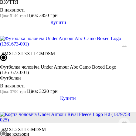
ВЗУТТЯ
В наявності
Ціна: 3850
грн
Ціна: 5140
грн
Купити
S
M
XL
2XL
3XL
LG
MD
SM
Футболка чоловіча Under Armour Abc Camo Boxed Logo
(1361673-001)
Футболки
В наявності
Ціна: 3220
грн
Ціна: 3790
грн
Купити
S
M
XL
2XL
LG
MD
SM
ще кольори