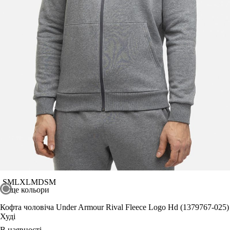
S
M
L
XL
MD
SM
ще кольори
Кофта чоловіча Under Armour Rival Fleece Logo Hd (1379767-025)
Худі
В наявності