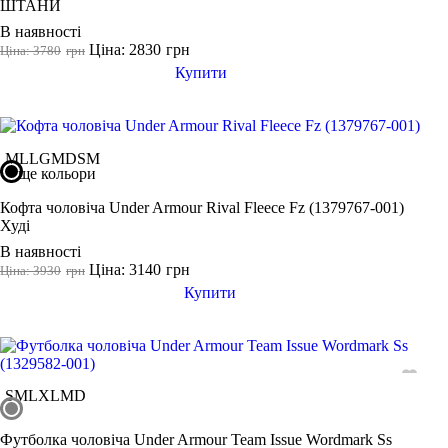
ШТАНИ
В наявності
Ціна: 2830
грн
Ціна: 3780
грн
Купити
M
L
LG
MD
SM
ще кольори
Кофта чоловіча Under Armour Rival Fleece Fz (1379767-001)
Худі
В наявності
Ціна: 3140
грн
Ціна: 3930
грн
Купити
S
M
L
XL
MD
Футболка чоловіча Under Armour Team Issue Wordmark Ss