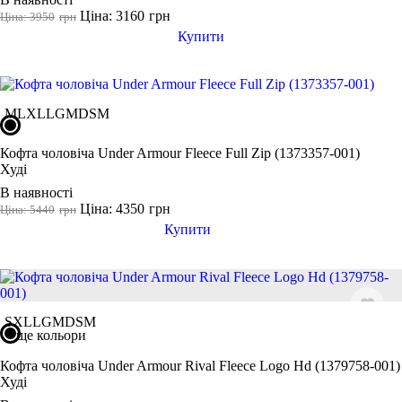
Ціна: 3160
грн
Ціна: 3950
грн
Купити
M
L
XL
LG
MD
SM
Кофта чоловіча Under Armour Fleece Full Zip (1373357-001)
Худі
В наявності
Ціна: 4350
грн
Ціна: 5440
грн
Купити
S
XL
LG
MD
SM
ще кольори
Кофта чоловіча Under Armour Rival Fleece Logo Hd (1379758-001)
Худі