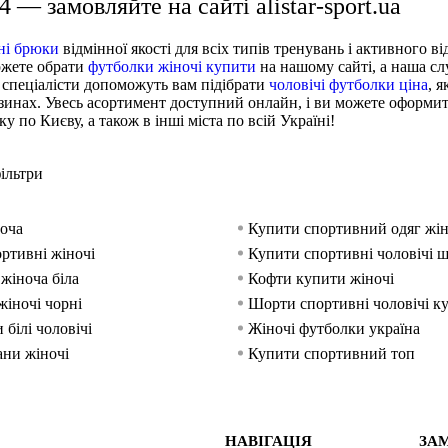
 — замовляйте на сайті alistar-sport.ua
ні брюки
відмінної якості для всіх типів тренувань і активного в
ожете обрати
футболки жіночі купити
на нашому сайті, а наша с
 спеціалісти допоможуть вам підібрати
чоловічі футболки ціна
, 
зинах. Увесь асортимент доступний онлайн, і ви можете оформи
 по Києву, а також в інші міста по всій Україні!
ільтри
оча
Купити спортивний одяг жі
ртивні жіночі
Купити спортивні чоловічі 
жіноча біла
Кофти купити жіночі
жіночі чорні
Шорти спортивні чоловічі к
 білі чоловічі
Жіночі футболки україна
ни жіночі
Купити спортивний топ
агазин спортивного одягу львів
Жіночі спортивні лосіни
сівки жіночі
Жіночі кофти
НАВІГАЦІЯ
ЗА