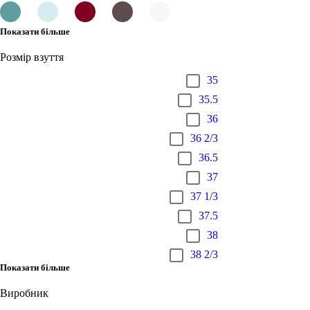
Показати більше
Розмір взуття
35
35.5
36
36 2/3
36.5
37
37 1/3
37.5
38
38 2/3
Показати більше
Виробник