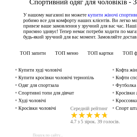
Спортивний одяг для чоловіків - 34
У нашому магазині ви можете
купити жіночі спортив
робимо все для комфорту наших клієнтів. Ви легко м
привезе ваше замовлення у зручний для вас час. Наші
приємно здивує! Тепер немає потреби ходити по мага
будь-який зручний для вас момент. Замовляйте доставку
ТОП запити
ТОП меню
ТОП картки
ТОП ф
Купити худі чоловічі
Кофта жін
Купити кросівки чоловічі тернопіль
Кофти спо
Одяг для спортзала
Футболка 
Спортивні топи для дівчат
Кросівки 
Худі чоловічі
Кроссовки
Кросівки чоловічі
Спорт шта
Середній рейтинг
★
★
★
★
★
Футболки для чоловіків
Інтернет м
4.7 з 5 зірок. 39 голосів.
Одяг для фітнесу купити
Чорні кро