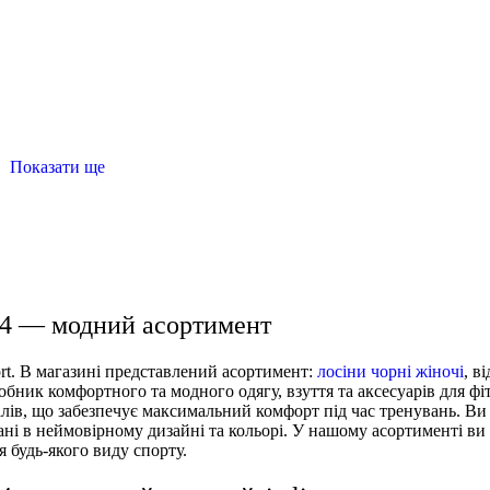
Показати ще
ча
купити спортивні шорти чоловічі
жіночі спортивні топ
портивна майка
спортивні шорти жіночі
 34 — модний асортимент
ort. В магазині представлений асортимент:
лосіни чорні жіночі
, в
бник комфортного та модного одягу, взуття та аксесуарів для фіт
лів, що забезпечує максимальний комфорт під час тренувань. Ви
нані в неймовірному дизайні та кольорі. У нашому асортименті ви 
я будь-якого виду спорту.