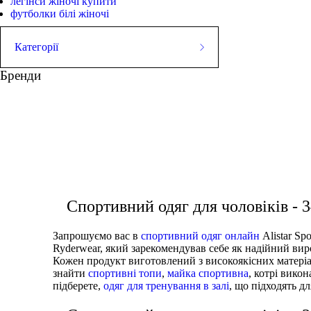
легінси жіночі купити
футболки білі жіночі
Категорії
ШОРТИ
Бренди
Майки
СТРИНГЕРИ
Футболки
Худі
ШТАНИ
Куртки
спортивний одяг для чоловіків
кофта жіно
ВЗУТТЯ
АКСЕСУАРИ
аксесуари чоловічі
с
Спортивний одяг для чоловіків -
Запрошуємо вас в
спортивний одяг онлайн
Alistar Sp
Ryderwear, який зарекомендував себе як надійний виро
Кожен продукт виготовлений з високоякісних матеріа
знайти
спортивні топи
,
майка спортивна
, котрі вико
підберете,
одяг для тренування в залі
, що підходять дл