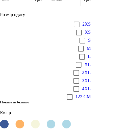
Розмір одягу
2XS
XS
S
M
L
XL
2XL
3XL
4XL
122 CM
Показати більше
Колір