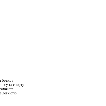
и
ід бренду
несу та спорту.
 зможете
з легкістю