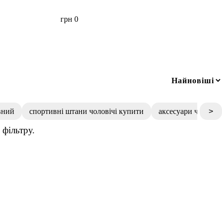
грн
0
вний
спортивні штани чоловічі купити
аксесуари чоловіч
>
фільтру.