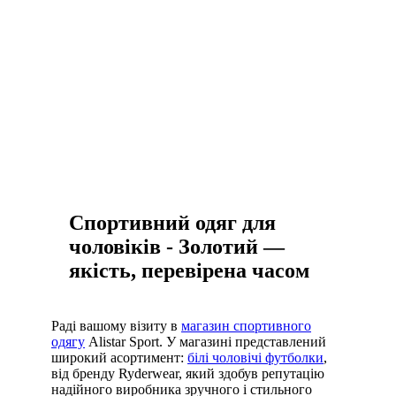
кросівки чорні жіночі
спортивний жіночий одяг
магазин чоловічих аксесуарів
купити білі кросівки чоловічі
легінси чорні
Спортивний одяг для
чоловіків - Золотий —
якість, перевірена часом
Раді вашому візиту в
магазин спортивного
одягу
Alistar Sport. У магазині представлений
широкий асортимент:
білі чоловічі футболки
,
від бренду Ryderwear, який здобув репутацію
надійного виробника зручного і стильного