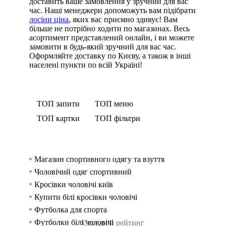
доставить ваше замовлення у зручний для вас
час. Наші менеджери допоможуть вам підібрати
лосіни ціна
, яких вас приємно здивує! Вам
більше не потрібно ходити по магазинах. Весь
асортимент представлений онлайн, і ви можете
замовити в будь-який зручний для вас час.
Оформляйте доставку по Києву, а також в інші
населені пункти по всій Україні!
ТОП запити
ТОП меню
ТОП картки
ТОП фільтри
Магазин спортивного одягу та взуття
Спортив
Шорти Ry
Аксесуа
жінок
Чоловічий одяг спортивний
Спортив
Спортивн
Спортив
Кросівки чоловічі київ
Футболк
Спортив
чоловікі
Купити білі кросівки чоловічі
Спортивн
Спортивни
Футболка для спорта
Безшовний 
Спортив
Футболки білі чоловічі
Спортивни
Спортив
Середній рейтинг