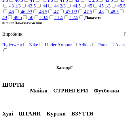
2/3
40.5
41
41 1/3
41.5
42
42 2/3
42.5
43
43 1/3
43.5
44
44 2/3
44.5
45
45 1/3
45.5
46
46 2/3
46.5
47
47 1/3
47.5
48
48.5
49
49.5
50
50.5
51.5
52.5
Показати
більше
Показати менше
Виробник
Ryderwear
Nike
Under Armour
Adidas
Puma
Asics
Категорії
ШОРТИ
Майки
СТРИНГЕРИ
Футболки
Худі
ШТАНИ
Куртки
ВЗУТТЯ