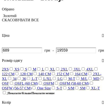
Обрано
Золотий
СКАСОВУВАТИ ВСЕ
Ціна
грн
-
грн
Розмір одягу
2XS
XS
S
M
L
XL
2XL
3XL
4XL
122 CM
128 CM
140 CM
152 CM
164 CM
2XL-
XL
34
36
L-T
L/XL
LG
M-T
M/L
MD
OSF
OSFL (60 СM)
OSFM
OSFM (58-60 СM)
OSFW (56-57 СM)
One Size
S-T
S/M
SM
XL-T
Показати більше
Показати менше
Колір