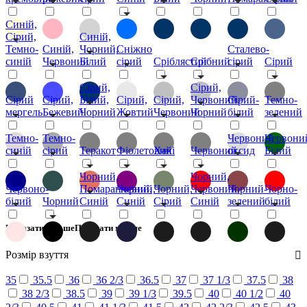
Синій,
Сірий,
Синій,
Темно-
Синій,
Чорний,
Сніжно
Сталево-
синій
Червоний
Білий
сірий
Сріблястий
Срібний
сірий
Сірий
Сірий,
Сірий,
Сірий
Сірий,
Білий,
Сірий,
Сірий,
Червоний,
Сірий-
Темно-
мергель
Бежевий
Чорний
Жовтий
Червоний
Чорний
білий
зелений
Темно-
Темно-
Червоний
Червони
синій
сірий
Теракот
Фіолетовий
Хакі
Червоний
оксид
Білий
Чорний,
Чорний,
Червоно-
Помаранчевий,
Чорний,
Чорний,
Червоний,
Чорний-
Чорно-
білий
Чорний
Синій
Синій
Сірий
Синій
зелений
білий
Показати більше
Показати менше
Розмір взуття
35
35.5
36
36 2/3
36.5
37
37 1/3
37.5
38
38 2/3
38.5
39
39 1/3
39.5
40
40 1/2
40