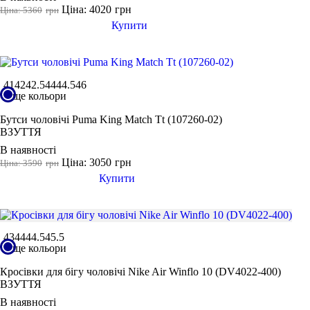
Ціна: 4020
грн
Ціна: 5360
грн
L
Купити
XL
2XL
3XL
41
42
42.5
44
44.5
46
4XL
ще кольори
122 CM
Бутси чоловічі Puma King Match Tt (107260-02)
Показати більше
ВЗУТТЯ
Колір
В наявності
Ціна: 3050
грн
Ціна: 3590
грн
Купити
Показати більше
Розмір взуття
43
44
44.5
45.5
ще кольори
35
Кросівки для бігу чоловічі Nike Air Winflo 10 (DV4022-400)
35.5
ВЗУТТЯ
36
В наявності