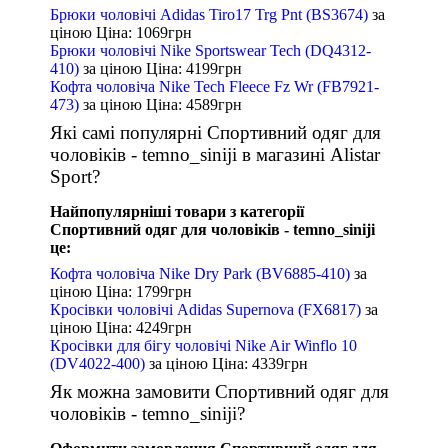
Брюки чоловічі Adidas Tiro17 Trg Pnt (BS3674)
за
ціною
Ціна: 1069
грн
Брюки чоловічі Nike Sportswear Tech (DQ4312-
410)
за ціною
Ціна: 4199
грн
Кофта чоловіча Nike Tech Fleece Fz Wr (FB7921-
473)
за ціною
Ціна: 4589
грн
Які самі популярні Спортивний одяг для
чоловіків - temno_siniji в магазині Alistar
Sport?
Найпопулярніші товари з категорії
Спортивний одяг для чоловіків - temno_siniji
це:
Кофта чоловіча Nike Dry Park (BV6885-410)
за
ціною
Ціна: 1799
грн
Кросівки чоловічі Adidas Supernova (FX6817)
за
ціною
Ціна: 4249
грн
Кросівки для бігу чоловічі Nike Air Winflo 10
(DV4022-400)
за ціною
Ціна: 4339
грн
Як можна замовити Спортивний одяг для
чоловіків - temno_siniji?