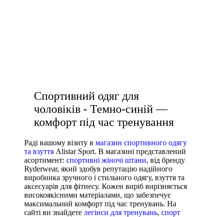
спортивні шорти жіночі
купити білу футболку жіночу
спортивні футболки жіночі
жіночі кросівки
Спортивний одяг для
чоловіків - Темно-синій —
комфорт під час тренування
Раді вашому візиту в
магазин спортивного одягу
та взуття
Alistar Sport. В магазині представлений
асортимент:
спортивні жіночі штани
, від бренду
Ryderwear, який здобув репутацію надійного
виробника зручного і стильного одягу, взуття та
аксесуарів для фітнесу. Кожен виріб вирізняється
високоякісними матеріалами, що забезпечує
максимальний комфорт під час тренувань. На
сайті ви знайдете
легінси для тренувань
,
спорт