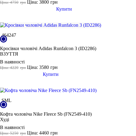
36 2/3
Ціна: 3800
грн
Ціна: 4750
грн
Купити
36.5
37
37 1/3
46
42
47
37.5
38
Кросівки чоловічі Adidas Runfalcon 3 (ID2286)
38 2/3
ВЗУТТЯ
Показати більше
В наявності
Ціна: 3580
грн
Ціна: 4220
грн
Виробник
Купити
Ryderwear
Nike
Under Armour
S
M
L
Adidas
Puma
Кофта чоловіча Nike Fleece Sb (FN2549-410)
Худі
Asics
В наявності
Ціна: 4460
грн
Ціна: 5250
грн