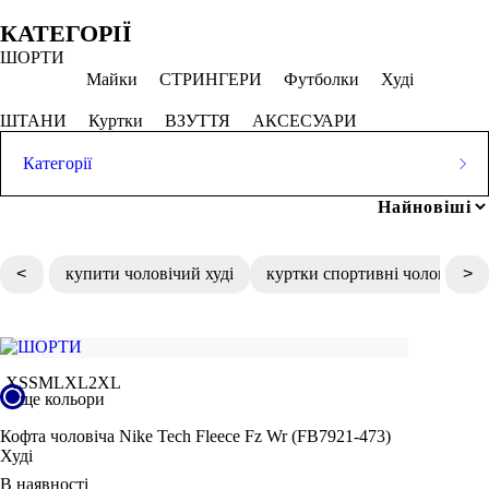
Обрано
КАТЕГОРІЇ
ШОРТИ
Темно-синій
Майки
СТРИНГЕРИ
Футболки
Худі
СКАСОВУВАТИ ВСЕ
ШТАНИ
Куртки
ВЗУТТЯ
АКСЕСУАРИ
Категорії
Ціна
ШОРТИ
Популярні запити
Майки
СТРИНГЕРИ
Футболки
Худі
топ жіночий спортивний
ШТАНИ
Куртки
ВЗУТТЯ
АКСЕСУАРИ
чоловічи кросівки
<
купити чоловічий худі
куртки спортивні чоловічі
>
кофти жіночі львів
грн
-
грн
жіночі футболки львів
купити легінси жіночі
штани жіночі спортивні
Розмір одягу
XS
S
M
L
XL
2XL
2XS
ще кольори
XS
Кофта чоловіча Nike Tech Fleece Fz Wr (FB7921-473)
S
Худі
M
В наявності