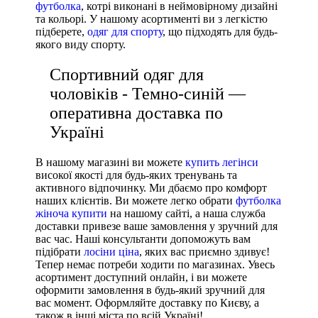
футболка
, котрі виконані в неймовірному дизайні
та кольорі. У нашому асортименті ви з легкістю
підберете,
одяг для спорту
, що підходять для будь-
якого виду спорту.
Спортивний одяг для
чоловіків - Темно-синій —
оперативна доставка по
Україні
В нашому магазині ви можете
купить легінси
високої якості для будь-яких тренувань та
активного відпочинку. Ми дбаємо про комфорт
наших клієнтів. Ви можете легко обрати
футболка
жіноча купити
на нашому сайті, а наша служба
доставки привезе ваше замовлення у зручний для
вас час. Наші консультанти допоможуть вам
підібрати
лосіни ціна
, яких вас приємно здивує!
Тепер немає потреби ходити по магазинах. Увесь
асортимент доступний онлайн, і ви можете
оформити замовлення в будь-який зручний для
вас момент. Оформляйте доставку по Києву, а
також в інші міста по всій Україні!