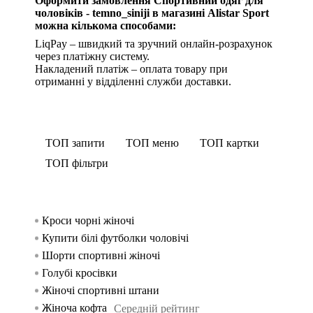
Оформити замовлення Спортивний одяг для
чоловіків - temno_siniji в магазині Alistar Sport
можна кількома способами:
LiqPay – швидкий та зручний онлайн-розрахунок
через платіжну систему.
Накладений платіж – оплата товару при
отриманні у відділенні служби доставки.
ТОП запити
ТОП меню
ТОП картки
ТОП фільтри
Кроси чорні жіночі
Спорти
Шорти 
Шорти
жінок
Купити білі футболки чоловічі
Спортив
Спортив
Спорти
Шорти спортивні жіночі
Безшовни
Спорт
чоловік
Голубі кросівки
Безшовни
Спортив
Жіночі спортивні штани
Безшовн
Шорти ч
Жіноча кофта
Кросі
Худі 
Середній рейтинг