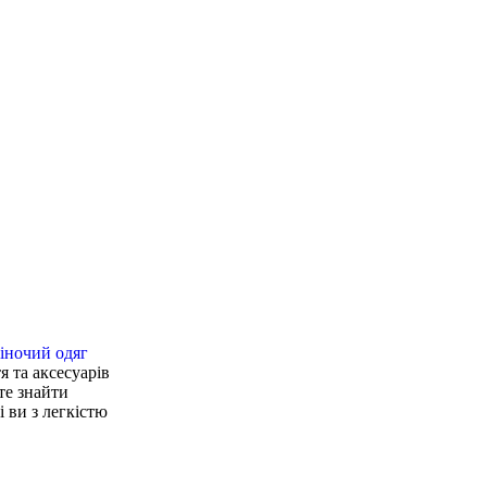
іночий одяг
я та аксесуарів
те знайти
 ви з легкістю