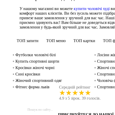
У нашому магазині ви можете
купити чоловічі худі
ви
комфорт наших клієнтів. Ви без зусиль можете підіб
привезе ваше замовлення у зручний для вас час. Наш
приємно здивують вас! Вам більше не доведеться від
замовлення у будь-який зручний для вас час. Замовляйт
ТОП запити
ТОП меню
ТОП картки
ТОП ф
Футболки чоловічі білі
Лосіни жі
Купить спортивні шорти
Спортивн
Кросівки жіночі чорні
Жіночі сп
Сині кросівки
Спортивні
Жіночий спортивний одяг
Чоловіча 
Фітнес форма львів
Спортивні
Середній рейтинг
★
★
★
★
★
Купити чорні кросівки жіночі
Купити кр
4.9 з 5 зірок. 39 голосів.
Купити спортивні чоловічі штани
Кросівки б
ПРИЄДНУЙТЕСЯ ДО НАШОЇ