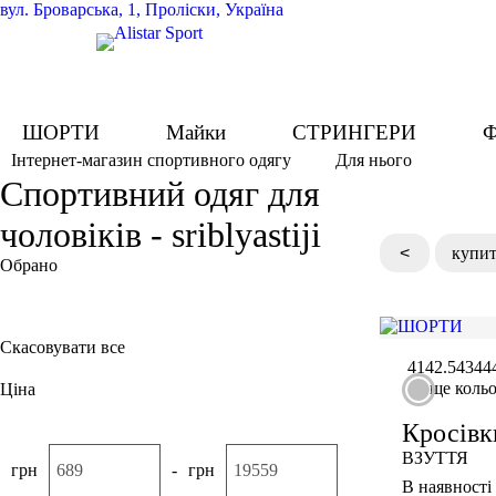
вул.
Броварська, 1, Проліски, Україна
ШОРТИ
Майки
СТРИНГЕРИ
Ф
Для нього
Інтернет-магазин спортивного одягу
Спортивний одяг для
чоловіків - sriblyastiji
<
купит
Обрано
Сріблястий
Скасовувати все
41
42.5
43
44
ще коль
Ціна
Кросівк
ВЗУТТЯ
грн
-
грн
В наявності