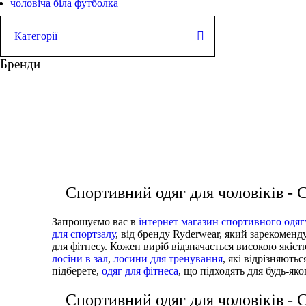
чоловіча біла футболка
Категорії
ШОРТИ
Бренди
Майки
СТРИНГЕРИ
Футболки
Худі
ШТАНИ
Куртки
кросівки жіночі купити
одяг для спор
ВЗУТТЯ
АКСЕСУАРИ
купити жіночий одяг для фітнесу
Спортивний одяг для чоловіків -
Запрошуємо вас в
інтернет магазин спортивного одяг
для спортзалу
, від бренду Ryderwear, який зарекоменд
для фітнесу. Кожен виріб відзначається високою якіст
лосіни в зал
,
лосини для тренування
, які відрізняют
підберете,
одяг для фітнеса
, що підходять для будь-яко
Спортивний одяг для чоловіків - 