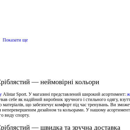
Показати ще
ту чоловічий
лосіни для фітнеса
білі чоловічі футболки
футболки купити жіночі
купить футболку чоловічу
 Сріблястий — неймовірні кольори
у
Alistar Sport. У магазині представлений широкий асортимент:
ж
ував себе як надійний виробник зручного і стильного одягу, взутт
ю матеріалів, що забезпечує комфорт під час тренувань. Ви зможе
ься неперевершеним дизайном та кольорами. У нашому асортименті
го виду спорту.
Сріблястий — швидка та зручна доставка