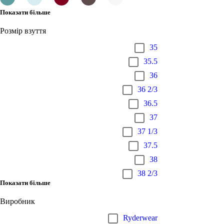
Показати більше
Розмір взуття
35
35.5
36
36 2/3
36.5
37
37 1/3
37.5
38
38 2/3
Показати більше
Виробник
Ryderwear