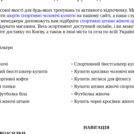
сокої якості для будь-яких тренувань та активного відпочинку. 
рати
шорти спортивні чоловічі купити
на нашому сайті, а наша сл
і менеджери допоможуть вам підібрати
спортивні штани жіночі ц
відувати магазини. Весь асортимент доступний онлайн, і ви може
е доставку по Києву, а також в інші міста та села по всій Україні
ільтри
ночі
Спортивний бюстгальтер куп
ий бюстгальтер купити
Купити кросівки чоловічі ві
ортивні кофти
Купити легінси для фітнесу
 топіки
Купити штани жіночі спорти
футболка біла
Футболка жіноча
 жіночі штани
Купить чорні кросівки жіноч
осівки жіночі в україні
Лосини жіночі купити
ілі чоловічі
Інтернет магазин спортивного одягу іван
НАВІГАЦІЯ
 РОЗСИЛКИ