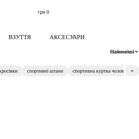
грн
0
ВЗУТТЯ
АКСЕСУАРИ
 кросівки
спортивні штани
спортивна куртка чоловіча
>