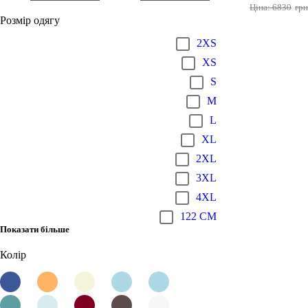
Ціна: 6830
гр
Розмір одягу
2XS
XS
S
M
L
XL
2XL
3XL
4XL
122 CM
Показати більше
Колір