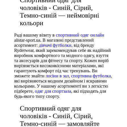
чоловіків - Синій, Сірий,
Темно-синій — неймовірні
кольори
Раді вашому візиту в
спортивний одяг онлайн
alistar-sport.ua. В магазині представлений
асортимент:
дівчачі футболки
, від бренду
Ryderwear, який зарекомендував себе як надійний
виробник комфортного та модного одягу, взуття
та аксесуарів для фітнесу та спорту. Кожен виріб
вирізняється високоякісними матеріалами, які
гарантують комфорт під час тренувань. Ви
зможете знайти
лосіни в зал
,
спортивна футболка
,
які вирізняються модним дизайном і яскравими
кольорами. У нашому асортименті ви з легкістю
підберете,
одяг для спортзала
, які підходять для
будь-якого типу спорту.
Спортивний одяг для
чоловіків - Синій, Сірий,
Темно-синій — замовляйте