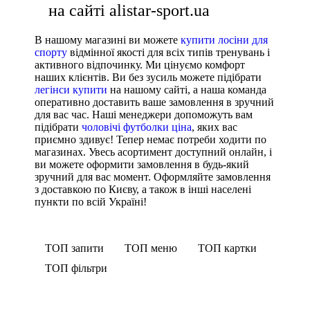
на сайті alistar-sport.ua
В нашому магазині ви можете
купити лосіни для
спорту
відмінної якості для всіх типів тренувань і
активного відпочинку. Ми цінуємо комфорт
наших клієнтів. Ви без зусиль можете підібрати
легінси купити
на нашому сайті, а наша команда
оперативно доставить ваше замовлення в зручний
для вас час. Наші менеджери допоможуть вам
підібрати
чоловічі футболки ціна
, яких вас
приємно здивує! Тепер немає потреби ходити по
магазинах. Увесь асортимент доступний онлайн, і
ви можете оформити замовлення в будь-який
зручний для вас момент. Оформляйте замовлення
з доставкою по Києву, а також в інші населені
пункти по всій Україні!
ТОП запити
ТОП меню
ТОП картки
ТОП фільтри