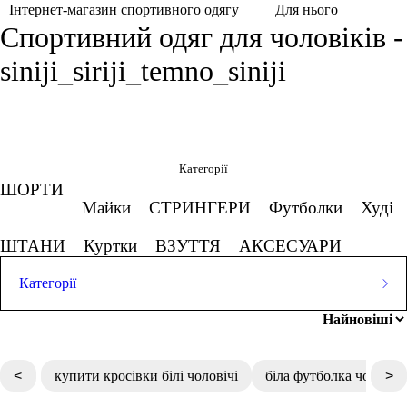
Для нього
Інтернет-магазин спортивного одягу
Спортивний одяг для чоловіків -
siniji_siriji_temno_siniji
Фільтри
Обрано
Категорії
ШОРТИ
Синій, Сірий, Темно-синій
Майки
СТРИНГЕРИ
Футболки
Худі
Скасовувати все
ШТАНИ
Куртки
ВЗУТТЯ
АКСЕСУАРИ
Ціна
Категорії
ШОРТИ
Популярні запити
Майки
СТРИНГЕРИ
Футболки
Худі
спортивні легінси купити
грн
-
грн
замовити кросівки чоловічі
ШТАНИ
Куртки
ВЗУТТЯ
АКСЕСУАРИ
<
купити кросівки білі чоловічі
біла футболка чоловіч
>
жіночий одяг для фітнесу
кросівки чоловічі тернопіль