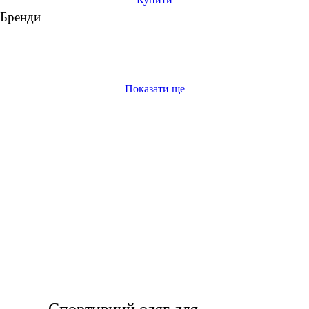
Under Armour
Бренди
Adidas
Puma
Asics
Показати ще
купити білі футболки жіночі
жіночий спортивний бюстгальтер
купити футболки жіночі
лосини для тренування
спортивні чоловічі штани
білі чоловічі футболки
кросівки купити чоловічі
Спортивний одяг для