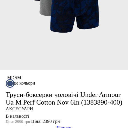
Розмір взуття
35
35.5
36
36 2/3
36.5
37
37 1/3
37.5
MD
SM
38
ще кольори
38 2/3
Труси-боксерки чоловічі Under Armour
Показати більше
Ua M Perf Cotton Nov 6In (1383890-400)
Виробник
АКСЕСУАРИ
Ryderwear
В наявності
Nike
Ціна: 2390
грн
Ціна: 2990
грн
Купити