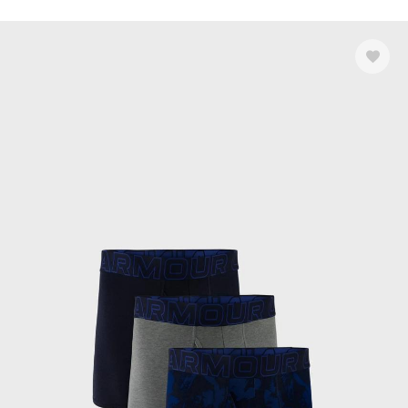
Розмір одягу
кросівки чоловічі акція
кросівки чоловічі купити україна
2XS
XS
S
M
L
XL
2XL
3XL
4XL
122 CM
Показати більше
Колір
Показати більше