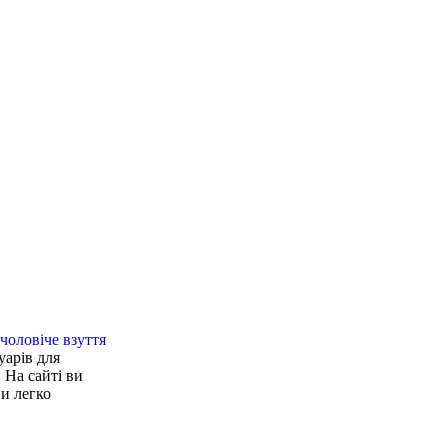
и жіночі
:
чоловіче взуття
уарів для
 На сайті ви
ви легко