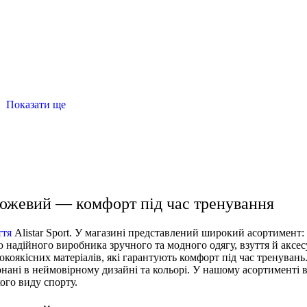
Показати ще
чий
топи спортивні
кросівки для чоловіків
спорт штан
егінси
одяг в спортзал чоловічий
 Рожевий — комфорт під час тренування
ття
Alistar Sport. У магазині представлений широкий асортимент
ю надійного виробника зручного та модного одягу, взуття й аксес
коякісних матеріалів, які гарантують комфорт під час тренувань.
конані в неймовірному дизайні та кольорі. У нашому асортименті 
кого виду спорту.