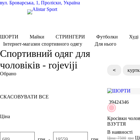
вул.
Броварська, 1, Проліски, Україна
ШОРТИ
Майки
СТРИНГЕРИ
Футболки
Худі
Для нього
Інтернет-магазин спортивного одягу
Спортивний одяг для
чоловіків - rojeviji
<
куртк
Обрано
Рожевий
СКАСОВУВАТИ ВСЕ
39
42
43
46
Ціна
Кросівки чолов
ВЗУТТЯ
В наявності
Ці
Ціна: 7500
грн
грн
-
грн