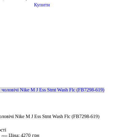
Купити
ловічі Nike M J Ess Stmt Wash Flc (FB7298-619)
И
сті
Ціна: 4270
грн
0
грн