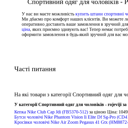
Спортивний одяг для чоловіків -
У нас ви маєте можливість
купить штани спортивні ч
Ми дбаємо про комфорт наших клієнтів. Ви можете л
оперативно доставить ваше замовлення в зручний для
ціна
, яких приємно здивують вас! Тепер немає потре
оформити замовлення в будь-який зручний для вас моме
Часті питання
На які товари з категорії Спортивний одяг для чол
У категорії Спортивний одяг для чоловіків - rojeviji 
Кепка Nike Club Cap Jdi (FB5370-512)
за ціною
Ціна: 1049
Бутси чоловічі Nike Phantom Vision Ii Elite Df Sg-Pro (CD
Кросівки чоловічі Nike Air Zoom Pegasus 41 Gtx (HM8872