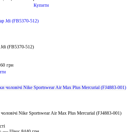
Купити
 Jdi (FB5370-512)
160
грн
ити
чоловічі Nike Sportswear Air Max Plus Mercurial (FJ4883-001)
сті
Ціна: 8440
грн
0
грн