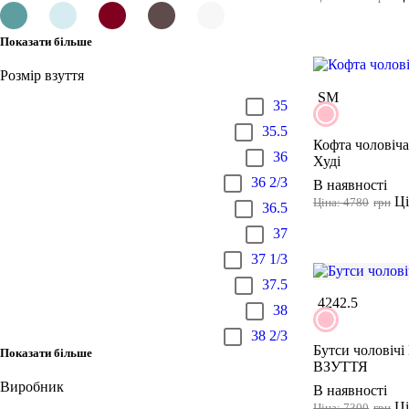
Показати більше
Розмір взуття
S
M
35
35.5
Кофта чоловіча
36
Худі
36 2/3
В наявності
Ці
Ціна: 4780
грн
36.5
37
37 1/3
37.5
42
42.5
38
38 2/3
Бутси чоловічі 
Показати більше
ВЗУТТЯ
Виробник
В наявності
Ці
Ціна: 7300
грн