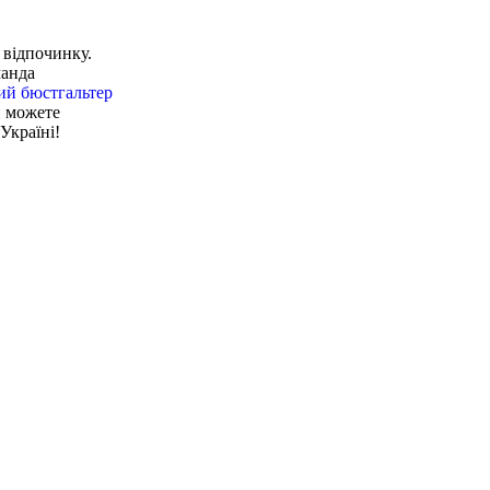
 відпочинку.
манда
ий бюстгальтер
и можете
Україні!