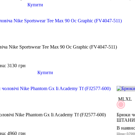
Купити
іча Nike Sportswear Tee Max 90 Oc Graphic (FV4047-511)
на: 3130
грн
Купити
M
L
XL
ловічі Nike Phantom Gx Ii Academy Tf (FJ2577-600)
Брюки чо
ШТАН
В наявно
на: 4960
грн
Ціна: 570