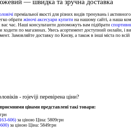
 Рожевий — швидка та зручна доставка
оловічі
преміальної якості для різних видів тренувань і активного
егко обрати
жіночі аксесуари купити
на нашому сайті, а наша ко
 вас час. Наші консультанти допоможуть вам підібрати
спортивн
би ходити по магазинах. Увесь асортимент доступний онлайн, і в
нт. Замовляйте доставку по Києву, а також в інші міста по всій 
овіків - rojeviji перевірена ціни?
за приємними цінами представлені такі товари:
грн
4163-606)
за ціною
Ціна: 5809
грн
-600)
за ціною
Ціна: 5849
грн