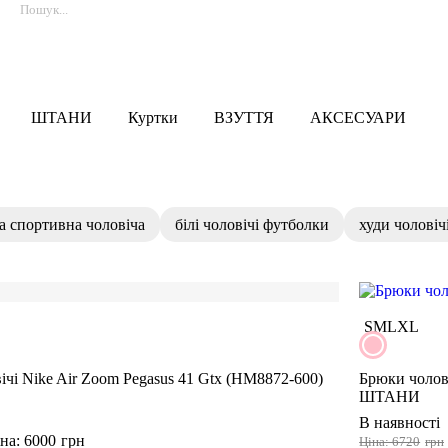
ШТАНИ
Куртки
ВЗУТТЯ
АКСЕСУАРИ
а спортивна чоловіча
білі чоловічі футболки
худи чоловіч
S
M
L
XL
ічі Nike Air Zoom Pegasus 41 Gtx (HM8872-600)
Брюки чолові
ШТАНИ
В наявності
на: 6000
грн
Ціна: 6720
грн