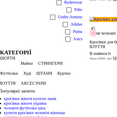
Ryderwear
Nike
Under Armour
Adidas
45
Puma
ще кольори
Asics
Кросівки для б
ВЗУТТЯ
КАТЕГОРІЇ
В наявності
Ці
ШОРТИ
Ціна: 6680
грн
Майки
СТРИНГЕРИ
Футболки
Худі
ШТАНИ
Куртки
ВЗУТТЯ
АКСЕСУАРИ
Популярні запити
кросівки жіночі купити львів
кросівки жіночі україна
чоловічі футболки ціна
купити кросівки чоловічі вінниця