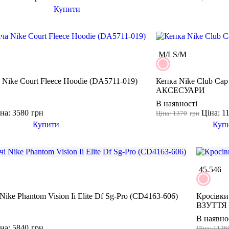
Купити
M/L
S/M
 Nike Court Fleece Hoodie (DA5711-019)
Кепка Nike Club Cap
АКСЕСУАРИ
В наявності
на: 3580
грн
Ціна: 1
Ціна: 1370
грн
Купити
Куп
45.5
46
Nike Phantom Vision Ii Elite Df Sg-Pro (CD4163-606)
Кросівки 
ВЗУТТЯ
В наявно
на: 5840
грн
Ціна: 1126