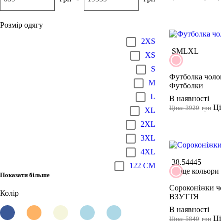
Розмір одягу
2XS
S
M
L
XL
XS
S
Футболка чолов
M
Футболки
L
В наявності
Ці
Ціна: 3920
грн
XL
2XL
3XL
4XL
38.5
44
45
122 CM
ще кольори
Показати більше
Сороконіжки чо
Колір
ВЗУТТЯ
В наявності
Ці
Ціна: 5840
грн