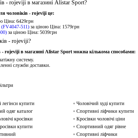
- rojeviji в магазині Alistar Sport?
чоловіків - rojeviji це:
ою
Ціна: 6429
грн
c (FV4047-511)
за ціною
Ціна: 1579
грн
600)
за ціною
Ціна: 5039
грн
 - rojeviji?
rojeviji в магазині Alistar Sport можна кількома способами:
атіжну систему.
іленні служби доставки.
ільтри
 легінси купити
Чоловічий худі купити
й одяг каталог
Спортивні ліфчики купити
ловічі кросівки
Кросівки чоловічі ціни
кросівки купити
Спортивний одяг рівне
ртивний
Спортивні ліфчики