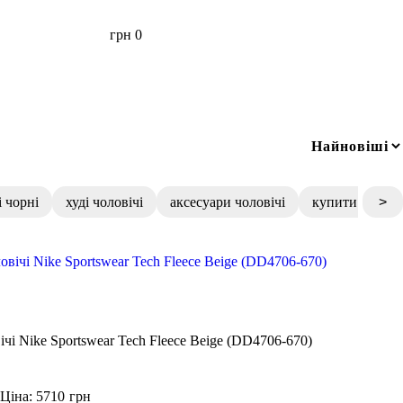
грн
0
і чорні
худі чоловічі
аксесуари чоловічі
купити чоловіч
>
чі Nike Sportswear Tech Fleece Beige (DD4706-670)
Ціна: 5710
грн