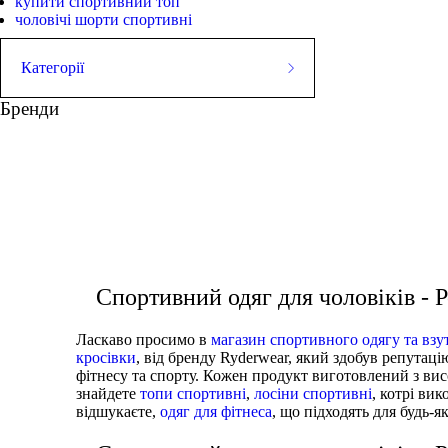
купити спортивний топ
чоловічі шорти спортивні
Категорії
ШОРТИ
Бренди
Майки
СТРИНГЕРИ
Футболки
Худі
ШТАНИ
Куртки
футболка біла чоловіча купити
одяг для залу жіно
ВЗУТТЯ
АКСЕСУАРИ
купити лосіни л
Спортивний одяг для чоловіків -
Ласкаво просимо в
магазин спортивного одягу та взу
кросівки
, від бренду Ryderwear, який здобув репутаці
фітнесу та спорту. Кожен продукт виготовлений з висо
знайдете
топи спортивні
,
лосіни спортивні
, котрі ви
відшукаєте,
одяг для фітнеса
, що підходять для будь-я