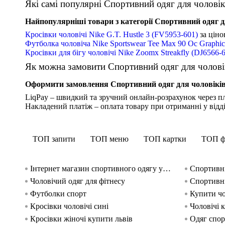
Які самі популярні Спортивний одяг для чоловіків 
Найпопулярніші товари з категорії Спортивний одяг для 
Кросівки чоловічі Nike G.T. Hustle 3 (FV5953-601)
за цін
Футболка чоловіча Nike Sportswear Tee Max 90 Oc Graphi
Кросівки для бігу чоловічі Nike Zoomx Streakfly (DJ6566-
Як можна замовити Спортивний одяг для чоловіків
Оформити замовлення Спортивний одяг для чоловіків - 
LiqPay – швидкий та зручний онлайн-розрахунок через пл
Накладений платіж – оплата товару при отриманні у відд
ТОП запити
ТОП меню
ТОП картки
ТОП ф
Інтернет магазин спортивного одягу україна
Спортивні
Чоловічий одяг для фітнесу
Спортивни
Футболки спорт
Купити чо
Кросівки чоловічі сині
Чоловічі 
Кросівки жіночі купити львів
Одяг спо