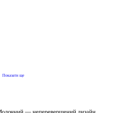
Показати ще
чоловічий
шорти спортивні чоловічі
магазин чоловічих ак
жіночі кофти
купити спортивні жіночі штани
- Молочний — неперевершений дизайн