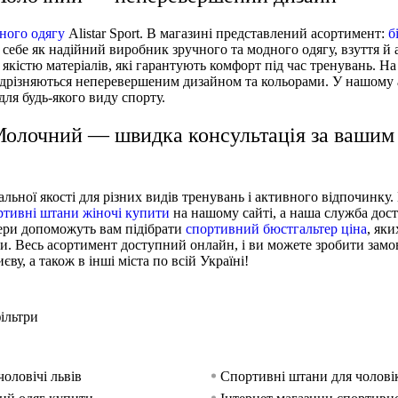
ного одягу
Alistar Sport. В магазині представлений асортимент:
б
 себе як надійний виробник зручного та модного одягу, взуття й 
 якістю матеріалів, які гарантують комфорт під час тренувань. На
 відрізняються неперевершеним дизайном та кольорами. У нашому
 для будь-якого виду спорту.
 Молочний — швидка консультація за вашим
льної якості для різних видів тренувань і активного відпочинку
ртивні штани жіночі купити
на нашому сайті, а наша служба дос
жери допоможуть вам підібрати
спортивний бюстгальтер ціна
, як
ни. Весь асортимент доступний онлайн, і ви можете зробити замо
ву, а також в інші міста по всій Україні!
ільтри
чоловічі львів
Спортивні штани для чолові