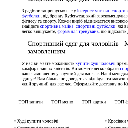
З радістю запрошуємо вас у
інтернет магазин спортив
футболки
, від бренду Ryderwear, який зарекомендував
фітнесу та спорту. Кожен виріб відзначається високою
знайдете
спортивна майка
,
спортивні футболки
, які
легко відшукаєте,
форма для тренувань
, що підходять
Спортивний одяг для чоловіків -
замовленням
У нас ви маєте можливість
купити худі чоловічі
преміа
комфорт наших клієнтів. Ви можете легко обрати
спо
ваше замовлення у зручний для вас час. Наші менед
здивує! Вам більше не доведеться відвідувати магази
який зручний для вас час. Оформляйте доставку по Киє
ТОП запити
ТОП меню
ТОП картки
ТОП ф
Худі купити чоловічі
Кросівки 