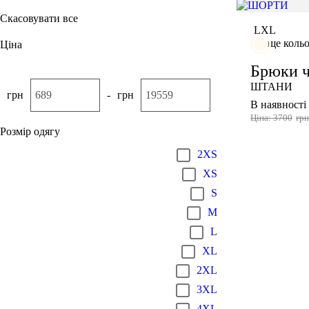
Скасовувати все
L
XL
ще коль
Ціна
Брюки ч
ШТАНИ
грн
-
грн
В наявності
Ціна: 3700
гр
Розмір одягу
2XS
XS
S
M
L
XL
2XL
3XL
4XL