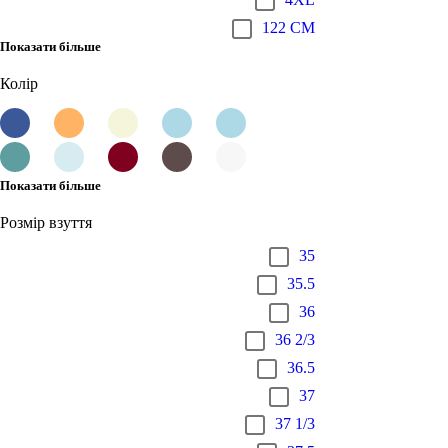
122 CM
Показати більше
Колір
Показати більше
Розмір взуття
35
35.5
36
36 2/3
36.5
37
37 1/3