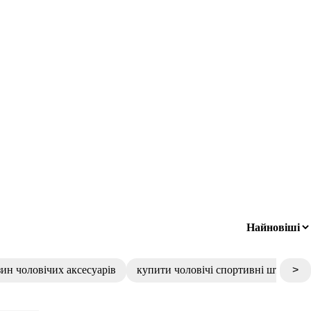
зин чоловічих аксесуарів
купити чоловічі спортивні штани
>