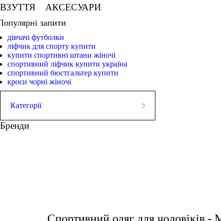
ВЗУТТЯ
АКСЕСУАРИ
Популярні запити
дівчачі футболки
ліфчик для спорту купити
купити спортивні штани жіночі
спортивний ліфчик купити україна
спортивний бюстгальтер купити
кроси чорні жіночі
Категорії
ШОРТИ
Бренди
Майки
СТРИНГЕРИ
Футболки
Худі
ШТАНИ
Куртки
жіночі спортивні лосіни
купити спортивний одяг 
ВЗУТТЯ
АКСЕСУАРИ
спортивні штани чоловічі
Спортивний одяг для чоловіків 