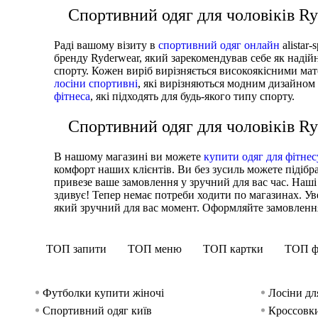
Спортивний одяг для чоловіків R
Раді вашому візиту в
спортивний одяг онлайн
alistar
бренду Ryderwear, який зарекомендував себе як надійн
спорту. Кожен виріб вирізняється високоякісними мат
лосіни спортивні
, які вирізняються модним дизайном
фітнеса
, які підходять для будь-якого типу спорту.
Спортивний одяг для чоловіків R
В нашому магазині ви можете
купити одяг для фітнес
комфорт наших клієнтів. Ви без зусиль можете підіб
привезе ваше замовлення у зручний для вас час. Наш
здивує! Тепер немає потреби ходити по магазинах. У
який зручний для вас момент. Оформляйте замовлення з
ТОП запити
ТОП меню
ТОП картки
ТОП ф
Футболки купити жіночі
Лосіни дл
Спортивний одяг київ
Кроссовки