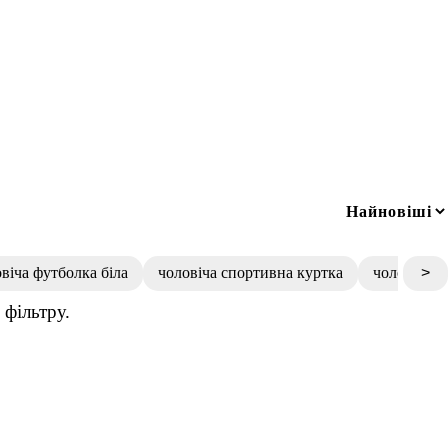
віча футболка біла
чоловіча спортивна куртка
чоловічі а
>
фільтру.