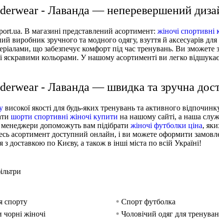
yderwear - Лаванда — неперевершений диза
-sport.ua. В магазині представлений асортимент:
жіночі спортивні 
ий виробник зручного та модного одягу, взуття й аксесуарів для 
еріалами, що забезпечує комфорт під час тренувань. Ви зможете
 і яскравими кольорами. У нашому асортименті ви легко відшука
yderwear - Лаванда — швидка та зручна дос
у
високої якості для будь-яких тренувань та активного відпочинк
рати
шорти спортивні жіночі купити
на нашому сайті, а наша слу
і менеджери допоможуть вам підібрати
жіночі футболки ціна
, як
весь асортимент доступний онлайн, і ви можете оформити замовле
 доставкою по Києву, а також в інші міста по всій Україні!
ільтри
я спорту
Спорт футболка
 чорні жіночі
Чоловічий одяг для тренуван