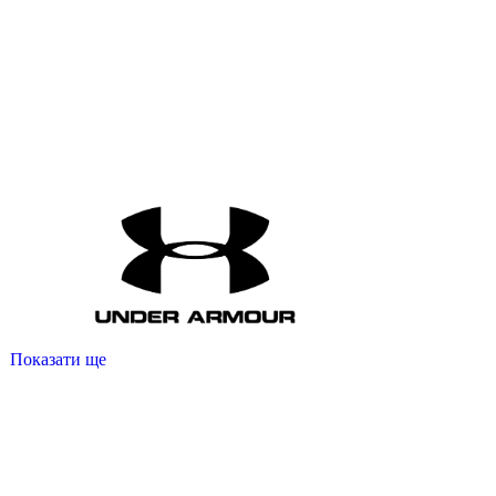
Показати ще
енувань жіночий
лосіни для спорта
футболка спортивна
білі кофти жіночі
жіноча кофта купити