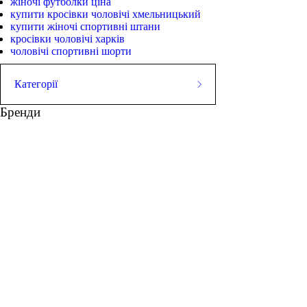
жіночі футболки ціна
купити кросівки чоловічі хмельницький
купити жіночі спортивні штани
кросівки чоловічі харків
чоловічі спортивні шорти
Категорії
ШОРТИ
Бренди
Майки
СТРИНГЕРИ
Футболки
Худі
ШТАНИ
Куртки
ВЗУТТЯ
АКСЕСУАРИ
голубі кросівки
спортивний одяг для тр
купити чоловічу худі