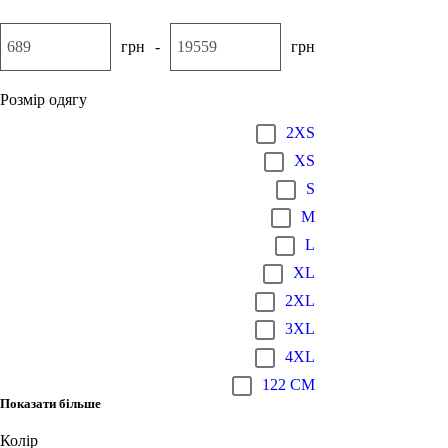
грн
-
грн
Розмір одягу
2XS
XS
S
M
L
XL
2XL
3XL
4XL
122 CM
Показати більше
Колір