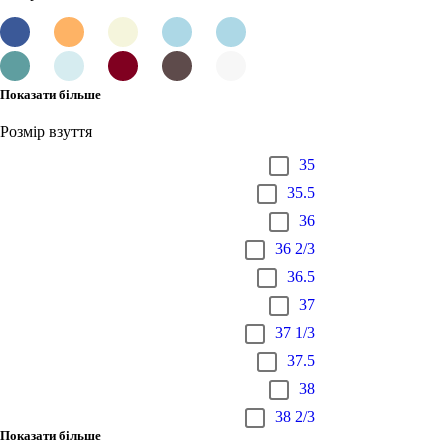
Показати більше
Розмір взуття
35
35.5
36
36 2/3
36.5
37
37 1/3
37.5
38
38 2/3
Показати більше