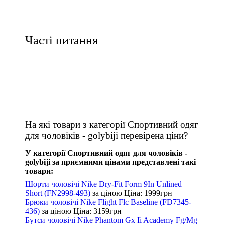
Часті питання
На які товари з категорії Спортивний одяг
для чоловіків - golybiji перевірена ціни?
У категорії Спортивний одяг для чоловіків -
golybiji за приємними цінами представлені такі
товари:
Шорти чоловічі Nike Dry-Fit Form 9In Unlined
Short (FN2998-493)
за ціною
Ціна: 1999
грн
Брюки чоловічі Nike Flight Flc Baseline (FD7345-
436)
за ціною
Ціна: 3159
грн
Бутси чоловічі Nike Phantom Gx Ii Academy Fg/Mg