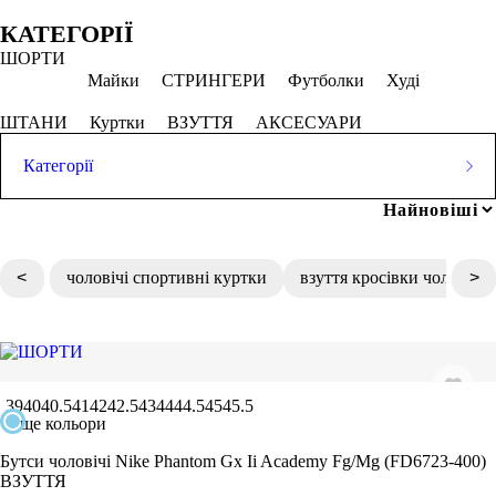
Обрано
КАТЕГОРІЇ
ШОРТИ
Голубий
Майки
СТРИНГЕРИ
Футболки
Худі
СКАСОВУВАТИ ВСЕ
ШТАНИ
Куртки
ВЗУТТЯ
АКСЕСУАРИ
Категорії
Ціна
ШОРТИ
Популярні запити
Майки
СТРИНГЕРИ
Футболки
Худі
майка спортивна
ШТАНИ
Куртки
ВЗУТТЯ
АКСЕСУАРИ
одяг для залу жіночий
<
чоловічі спортивні куртки
взуття кросівки чоловіче
>
футболки купити чоловічі
грн
-
грн
легінси купити
штани жіночі спортивні
кросівки білі чоловічі
Розмір одягу
2XS
39
40
40.5
41
42
42.5
43
44
44.5
45
45.5
XS
ще кольори
S
Бутси чоловічі Nike Phantom Gx Ii Academy Fg/Mg (FD6723-400)
ВЗУТТЯ
M