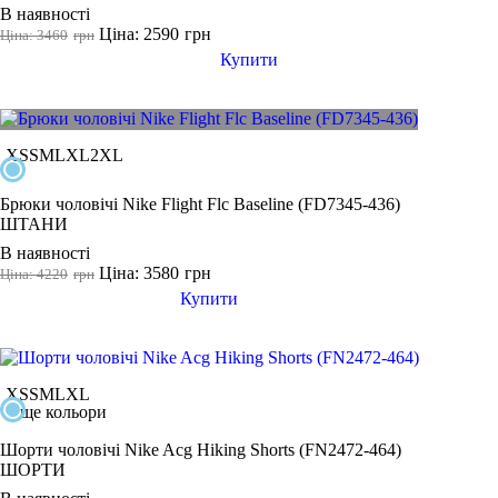
В наявності
L
Ціна: 2590
грн
Ціна: 3460
грн
XL
Купити
2XL
3XL
4XL
XS
S
M
L
XL
2XL
122 CM
Показати більше
Брюки чоловічі Nike Flight Flc Baseline (FD7345-436)
ШТАНИ
Колір
В наявності
Ціна: 3580
грн
Ціна: 4220
грн
Купити
Показати більше
Розмір взуття
XS
S
M
L
XL
35
ще кольори
35.5
Шорти чоловічі Nike Acg Hiking Shorts (FN2472-464)
ШОРТИ
36