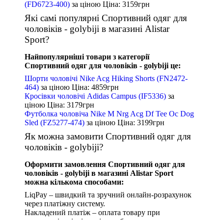
(FD6723-400)
за ціною
Ціна: 3159
грн
Які самі популярні Спортивний одяг для
чоловіків - golybiji в магазині Alistar
Sport?
Найпопулярніші товари з категорії
Спортивний одяг для чоловіків - golybiji це:
Шорти чоловічі Nike Acg Hiking Shorts (FN2472-
464)
за ціною
Ціна: 4859
грн
Кросівки чоловічі Adidas Campus (IF5336)
за
ціною
Ціна: 3179
грн
Футболка чоловіча Nike M Nrg Acg Df Tee Oc Dog
Sled (FZ5277-474)
за ціною
Ціна: 3199
грн
Як можна замовити Спортивний одяг для
чоловіків - golybiji?
Оформити замовлення Спортивний одяг для
чоловіків - golybiji в магазині Alistar Sport
можна кількома способами:
LiqPay – швидкий та зручний онлайн-розрахунок
через платіжну систему.
Накладений платіж – оплата товару при