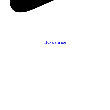
Показати ще
купити спортивну майку
жіноча кофта купити
кросівки купити жіночі
одяг для спортзалу жіночий
кросівки для чоловіків
купити шорти спортивні
купити спортивні шорти жіночі