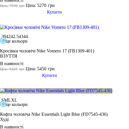
В наявності
36 2/3
Ціна: 5270
грн
Ціна: 7030
грн
36.5
Купити
37
37 1/3
37.5
39
42
42.5
43
44
ще кольори
38
38 2/3
Кросівки чоловічі Nike Vomero 17 (FB1309-401)
Показати більше
ВЗУТТЯ
В наявності
Виробник
Ціна: 5450
грн
Ціна: 6420
грн
Ryderwear
Купити
Nike
Under Armour
Adidas
S
M
L
XL
ще кольори
Puma
Кофта чоловіча Nike Essentials Light Blue (FD7545-436)
Asics
Худі
В наявності