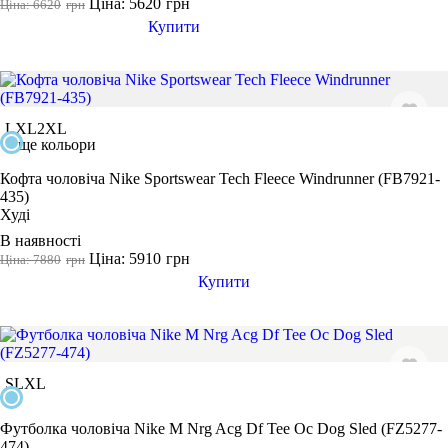
Ціна: 5620
грн
Ціна: 6620
грн
Купити
L
XL
2XL
ще кольори
Кофта чоловіча Nike Sportswear Tech Fleece Windrunner (FB7921-
435)
Худі
В наявності
Ціна: 5910
грн
Ціна: 7880
грн
Купити
S
L
XL
Футболка чоловіча Nike M Nrg Acg Df Tee Oc Dog Sled (FZ5277-
474)