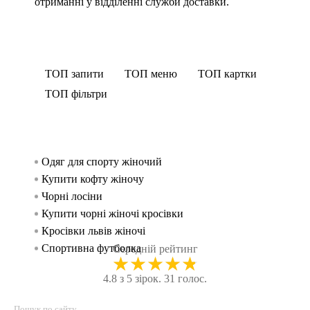
отриманні у відділенні служби доставки.
ТОП запити
ТОП меню
ТОП картки
ТОП фільтри
Одяг для спорту жіночий
Спорти
Футбо
Спорти
жінок
Купити кофту жіночу
Безшов
Спорт
Спорти
Чорні лосіни
Спортив
Спорти
чоловік
Купити чорні жіночі кросівки
Безшов
Спорт
Кросівки львів жіночі
Легінс
Спорт
Спортивна футболка
Свет
Спорти
Середній рейтинг
★
★
★
★
★
Легінси жіночі купити
Футбол
Майки
4.8 з 5 зірок. 31 голос.
Футболки жіночі
Спорти
Спорти
Чоловіча футболка біла
Спортив
Худі 