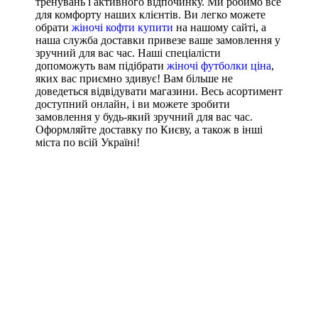
тренувань і активного відпочинку. Ми робимо все
для комфорту наших клієнтів. Ви легко можете
обрати
жіночі кофти купити
на нашому сайті, а
наша служба доставки привезе ваше замовлення у
зручний для вас час. Наші спеціалісти
допоможуть вам підібрати
жіночі футболки ціна
,
яких вас приємно здивує! Вам більше не
доведеться відвідувати магазини. Весь асортимент
доступний онлайн, і ви можете зробити
замовлення у будь-який зручний для вас час.
Оформляйте доставку по Києву, а також в інші
міста по всій Україні!