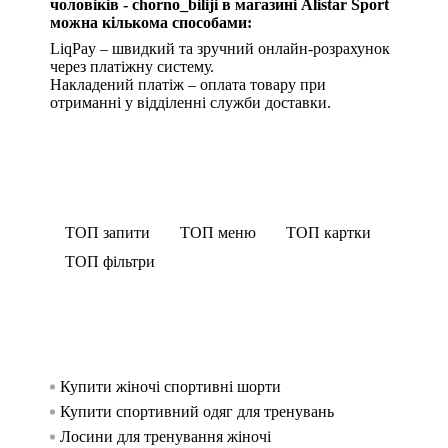
чоловіків - chorno_biliji в магазині Alistar Sport
можна кількома способами:
LiqPay – швидкий та зручний онлайн-розрахунок
через платіжну систему.
Накладений платіж – оплата товару при
отриманні у відділенні служби доставки.
ТОП запити
ТОП меню
ТОП картки
ТОП фільтри
Купити жіночі спортивні шорти
Спорти
Футбо
Спорт
жінок
Купити спортивний одяг для тренувань
Футбол
Спорти
Спорти
Лосини для тренування жіночі
Безшов
Чолові