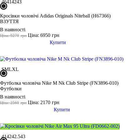
46
41
42
43
Кросівки чоловічі Adidas Originals Niteball (H67366)
ВЗУТТЯ
В наявності
Ціна: 6950
грн
Ціна: 9270
грн
Купити
S
M
L
XL
Футболка чоловіча Nike M Nk Club Stripe (FN3896-010)
Футболки
В наявності
Ціна: 2170
грн
Ціна: 2560
грн
Купити
41
42
42.5
43