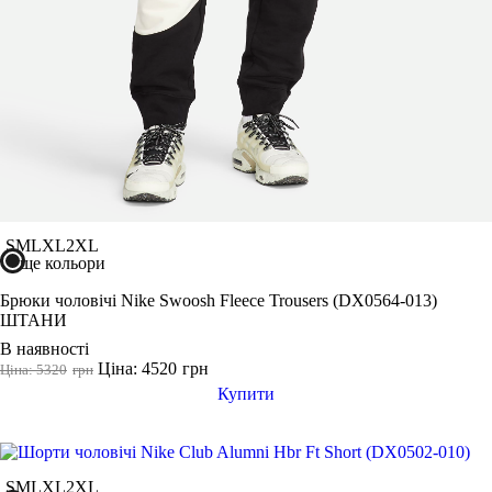
S
M
L
XL
2XL
ще кольори
Брюки чоловічі Nike Swoosh Fleece Trousers (DX0564-013)
ШТАНИ
В наявності
Ціна: 4520
грн
Ціна: 5320
грн
Купити
S
M
L
XL
2XL