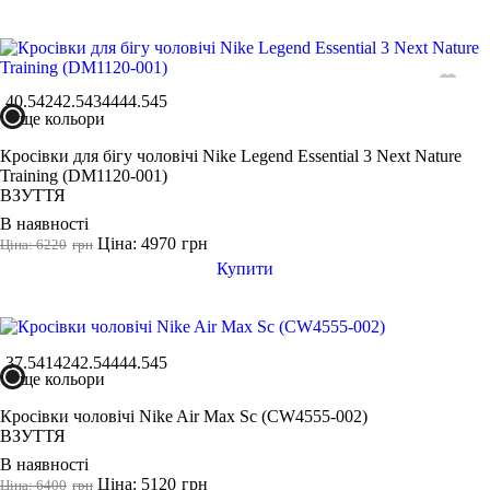
40.5
42
42.5
43
44
44.5
45
ще кольори
Кросівки для бігу чоловічі Nike Legend Essential 3 Next Nature
Training (DM1120-001)
ВЗУТТЯ
В наявності
Ціна: 4970
грн
Ціна: 6220
грн
Купити
37.5
41
42
42.5
44
44.5
45
ще кольори
Кросівки чоловічі Nike Air Max Sc (CW4555-002)
ВЗУТТЯ
В наявності
Ціна: 5120
грн
Ціна: 6400
грн