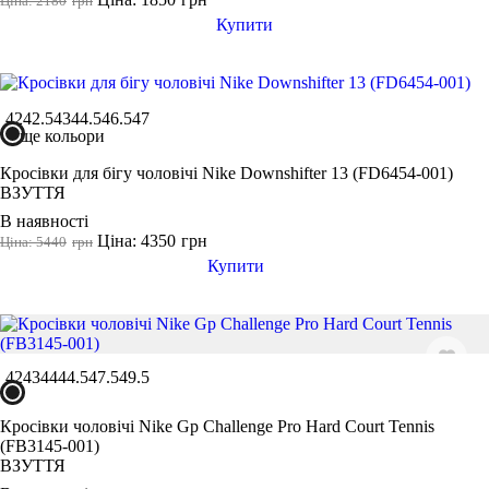
Ціна: 2180
грн
Купити
42
42.5
43
44.5
46.5
47
ще кольори
Кросівки для бігу чоловічі Nike Downshifter 13 (FD6454-001)
ВЗУТТЯ
В наявності
Ціна: 4350
грн
Ціна: 5440
грн
Купити
42
43
44
44.5
47.5
49.5
Кросівки чоловічі Nike Gp Challenge Pro Hard Court Tennis
(FB3145-001)
ВЗУТТЯ