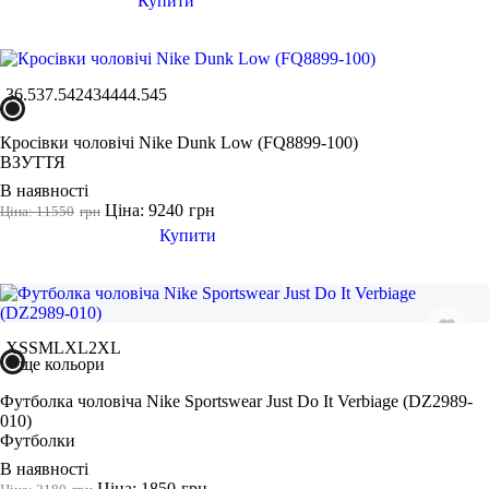
Купити
36.5
37.5
42
43
44
44.5
45
Кросівки чоловічі Nike Dunk Low (FQ8899-100)
ВЗУТТЯ
В наявності
Ціна: 9240
грн
Ціна: 11550
грн
Купити
XS
S
M
L
XL
2XL
ще кольори
Футболка чоловіча Nike Sportswear Just Do It Verbiage (DZ2989-
010)
Футболки
В наявності
Ціна: 1850
грн