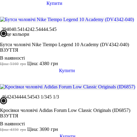
Купити
39
40
40.5
41
42
42.5
44
44.5
45
ще кольори
Бутси чоловічі Nike Tiempo Legend 10 Academy (DV4342-040)
ВЗУТТЯ
В наявності
Ціна: 4380
грн
Ціна: 5160
грн
Купити
46
42
43
44
44.5
45
43 1/3
45 1/3
Кросівки чоловічі Adidas Forum Low Classic Originals (ID6857)
ВЗУТТЯ
В наявності
Ціна: 3690
грн
Ціна: 4350
грн
Купити