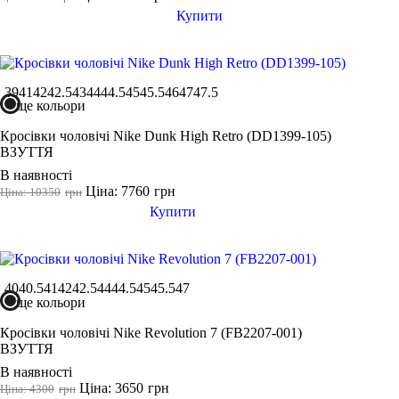
36 2/3
Купити
36.5
37
37 1/3
39
41
42
42.5
43
44
44.5
45
45.5
46
47
47.5
37.5
ще кольори
38
Кросівки чоловічі Nike Dunk High Retro (DD1399-105)
ВЗУТТЯ
38 2/3
Показати більше
В наявності
Ціна: 7760
грн
Ціна: 10350
грн
Виробник
Купити
Ryderwear
Nike
Under Armour
40
40.5
41
42
42.5
44
44.5
45
45.5
47
ще кольори
Adidas
Puma
Кросівки чоловічі Nike Revolution 7 (FB2207-001)
ВЗУТТЯ
Asics
В наявності
Ціна: 3650
грн
Ціна: 4300
грн