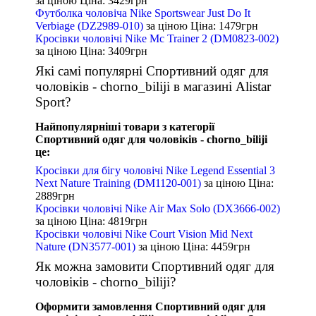
за ціною
Ціна: 3429
грн
Футболка чоловіча Nike Sportswear Just Do It
Verbiage (DZ2989-010)
за ціною
Ціна: 1479
грн
Кросівки чоловічі Nike Mc Trainer 2 (DM0823-002)
за ціною
Ціна: 3409
грн
Які самі популярні Спортивний одяг для
чоловіків - chorno_biliji в магазині Alistar
Sport?
Найпопулярніші товари з категорії
Спортивний одяг для чоловіків - chorno_biliji
це:
Кросівки для бігу чоловічі Nike Legend Essential 3
Next Nature Training (DM1120-001)
за ціною
Ціна:
2889
грн
Кросівки чоловічі Nike Air Max Solo (DX3666-002)
за ціною
Ціна: 4819
грн
Кросівки чоловічі Nike Court Vision Mid Next
Nature (DN3577-001)
за ціною
Ціна: 4459
грн
Як можна замовити Спортивний одяг для
чоловіків - chorno_biliji?
Оформити замовлення Спортивний одяг для