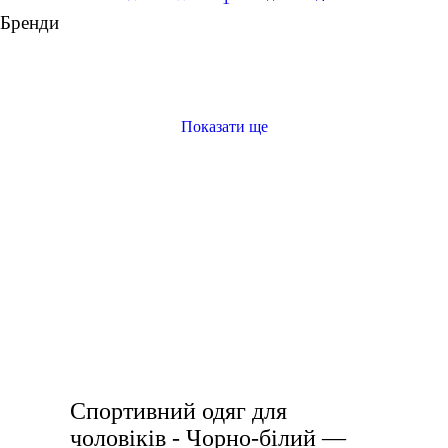
Бренди
Показати ще
ліфчик для спорту купити
спортивні чоловічі шорти
кросівки львів жіночі
жіночий одяг для фітнесу
чорні кроси жіночі
дівчачі футболки
білі кроси чоловічі
Спортивний одяг для
чоловіків - Чорно-білий —