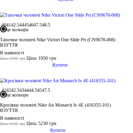
40
41
42.5
44
45
46
47.5
48.5
ще кольори
Тапочки чоловічі Nike Victori One Slide Pri (CN9678-008)
ВЗУТТЯ
В наявності
Ціна: 1950
грн
Ціна: 2300
грн
Купити
41
42
42.5
43
44
44.5
45
47.5
ще кольори
Кросівки чоловічі Nike Air Monarch Iv 4E (416355-101)
ВЗУТТЯ
В наявності
Ціна: 5230
грн
Ціна: 6160
грн
Купити