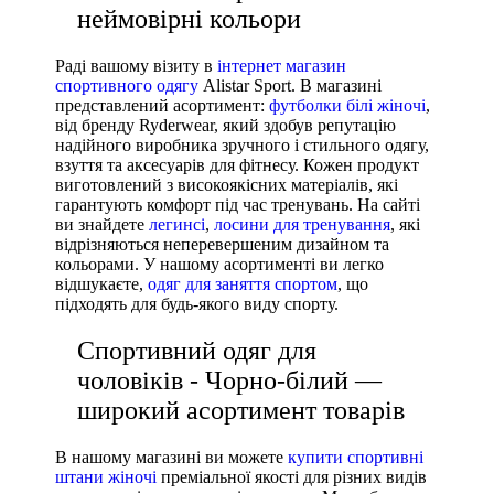
неймовірні кольори
Раді вашому візиту в
інтернет магазин
спортивного одягу
Alistar Sport. В магазині
представлений асортимент:
футболки білі жіночі
,
від бренду Ryderwear, який здобув репутацію
надійного виробника зручного і стильного одягу,
взуття та аксесуарів для фітнесу. Кожен продукт
виготовлений з високоякісних матеріалів, які
гарантують комфорт під час тренувань. На сайті
ви знайдете
легинсі
,
лосини для тренування
, які
відрізняються неперевершеним дизайном та
кольорами. У нашому асортименті ви легко
відшукаєте,
одяг для заняття спортом
, що
підходять для будь-якого виду спорту.
Спортивний одяг для
чоловіків - Чорно-білий —
широкий асортимент товарів
В нашому магазині ви можете
купити спортивні
штани жіночі
преміальної якості для різних видів