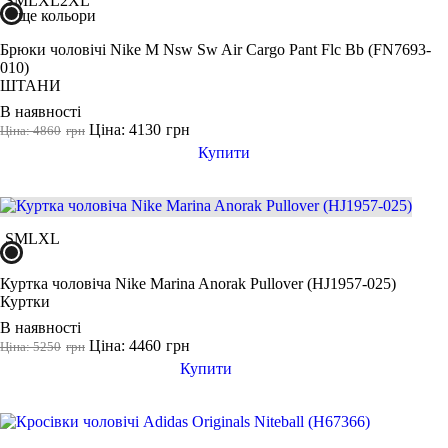
S
M
L
XL
2XL
ще кольори
Брюки чоловічі Nike M Nsw Sw Air Cargo Pant Flc Bb (FN7693-
010)
ШТАНИ
В наявності
Ціна: 4130
грн
Ціна: 4860
грн
Купити
S
M
L
XL
Куртка чоловіча Nike Marina Anorak Pullover (HJ1957-025)
Куртки
В наявності
Ціна: 4460
грн
Ціна: 5250
грн
Купити