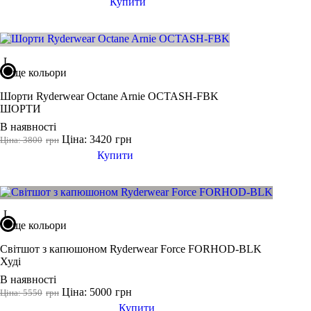
M
Купити
L
XL
2XL
L
ще кольори
3XL
Шорти Ryderwear Octane Arnie OCTASH-FBK
4XL
ШОРТИ
122 CM
В наявності
Показати більше
Ціна: 3420
грн
Ціна: 3800
грн
Купити
Колір
L
Показати більше
ще кольори
Розмір взуття
Світшот з капюшоном Ryderwear Force FORHOD-BLK
Худі
35
В наявності
35.5
Ціна: 5000
грн
Ціна: 5550
грн
36
Купити