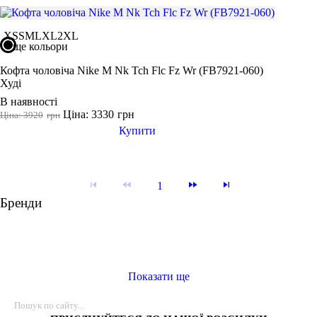
XS
S
M
L
XL
2XL
ще кольори
Кофта чоловіча Nike M Nk Tch Flc Fz Wr (FB7921-060)
Худі
В наявності
Ціна: 3330
грн
Ціна: 3920
грн
Купити
1
Бренди
Показати ще