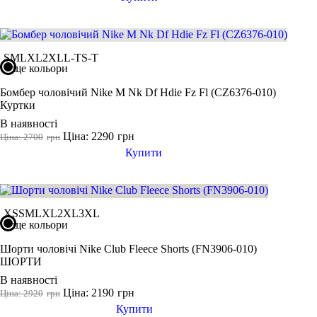
36 2/3
36.5
37
S
M
L
XL
2XL
L-T
S-T
ще кольори
37 1/3
37.5
Бомбер чоловічий Nike M Nk Df Hdie Fz Fl (CZ6376-010)
Куртки
38
В наявності
38 2/3
Ціна: 2290
грн
Ціна: 2700
грн
Показати більше
Купити
Виробник
Ryderwear
Nike
XS
S
M
L
XL
2XL
3XL
ще кольори
Under Armour
Шорти чоловічі Nike Club Fleece Shorts (FN3906-010)
Adidas
ШОРТИ
Puma
В наявності
Asics
Ціна: 2190
грн
Ціна: 2920
грн
Купити