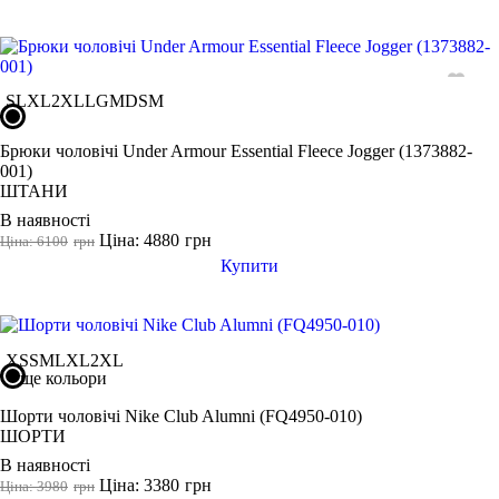
S
L
XL
2XL
LG
MD
SM
Брюки чоловічі Under Armour Essential Fleece Jogger (1373882-
001)
ШТАНИ
В наявності
Ціна: 4880
грн
Ціна: 6100
грн
Купити
XS
S
M
L
XL
2XL
ще кольори
Шорти чоловічі Nike Club Alumni (FQ4950-010)
ШОРТИ
В наявності
Ціна: 3380
грн
Ціна: 3980
грн