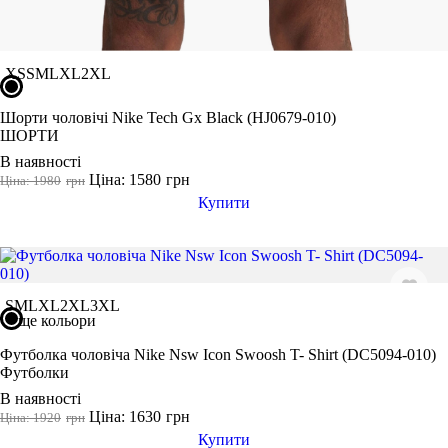
XS
S
M
L
XL
2XL
Шорти чоловічі Nike Tech Gx Black (HJ0679-010)
ШОРТИ
В наявності
Ціна: 1580
грн
Ціна: 1980
грн
Купити
S
M
L
XL
2XL
3XL
ще кольори
Футболка чоловіча Nike Nsw Icon Swoosh T- Shirt (DC5094-010)
Футболки
В наявності
Ціна: 1630
грн
Ціна: 1920
грн
Купити