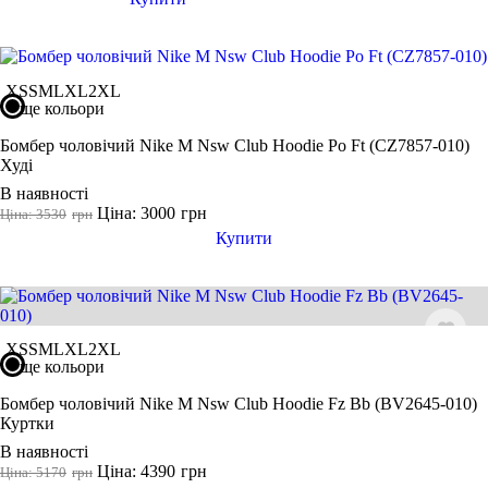
XS
S
M
L
XL
2XL
ще кольори
Бомбер чоловічий Nike M Nsw Club Hoodie Po Ft (CZ7857-010)
Худі
В наявності
Ціна: 3000
грн
Ціна: 3530
грн
Купити
XS
S
M
L
XL
2XL
ще кольори
Бомбер чоловічий Nike M Nsw Club Hoodie Fz Bb (BV2645-010)
Куртки
В наявності
Ціна: 4390
грн
Ціна: 5170
грн