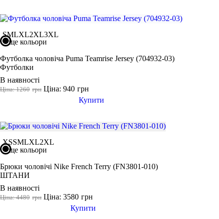
S
M
L
XL
2XL
3XL
ще кольори
Футболка чоловіча Puma Teamrise Jersey (704932-03)
Футболки
В наявності
Ціна: 940
грн
Ціна: 1260
грн
Купити
XS
S
M
L
XL
2XL
ще кольори
Брюки чоловічі Nike French Terry (FN3801-010)
ШТАНИ
В наявності
Ціна: 3580
грн
Ціна: 4480
грн
Купити