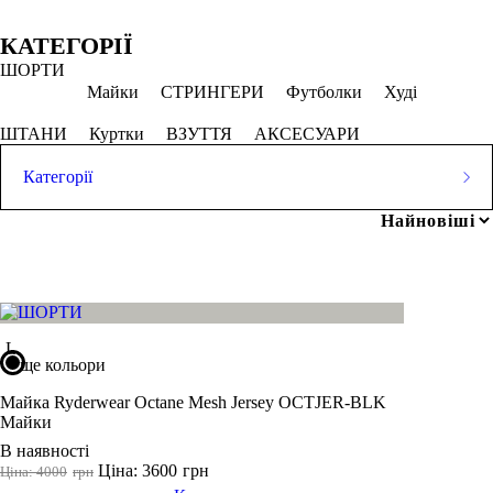
Фільтри
Обрано
КАТЕГОРІЇ
ШОРТИ
L
Коричневий мергель
Чорний
Майки
СТРИНГЕРИ
Футболки
Худі
СКАСОВУВАТИ ВСЕ
ШТАНИ
Куртки
ВЗУТТЯ
АКСЕСУАРИ
Категорії
Ціна
ШОРТИ
Майки
СТРИНГЕРИ
Футболки
Худі
ШТАНИ
Куртки
ВЗУТТЯ
АКСЕСУАРИ
грн
-
грн
L
Розмір одягу
ще кольори
2XS
Майка Ryderwear Octane Mesh Jersey OCTJER-BLK
Майки
XS
В наявності
S
Ціна: 3600
грн
Ціна: 4000
грн