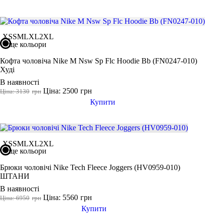
XS
S
M
L
XL
2XL
ще кольори
Кофта чоловіча Nike M Nsw Sp Flc Hoodie Bb (FN0247-010)
Худі
В наявності
Ціна: 2500
грн
Ціна: 3130
грн
Купити
XS
S
M
L
XL
2XL
ще кольори
Брюки чоловічі Nike Tech Fleece Joggers (HV0959-010)
ШТАНИ
В наявності
Ціна: 5560
грн
Ціна: 6950
грн
Купити