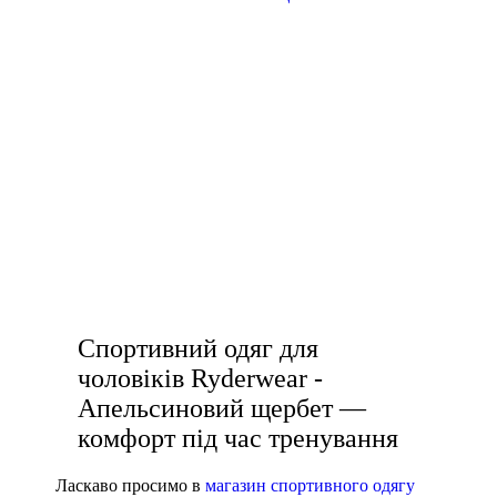
L
спортивні штани чоловічі
XL
2XL
кросівки купити чоловічі
3XL
жіночі футболки ціна
4XL
спортивний топ купити
122 CM
Показати більше
білі футболки жіночі купити
Колір
купити спортивні жіночі штани
купити жіночий одяг для фітнесу
Показати більше
Спортивний одяг для
Розмір взуття
чоловіків Ryderwear -
Апельсиновий щербет —
35
комфорт під час тренування
35.5
36
Ласкаво просимо в
магазин спортивного одягу