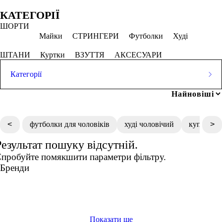
Обрано
КАТЕГОРІЇ
ШОРТИ
Апельсиновий щербет
Майки
СТРИНГЕРИ
Футболки
Худі
СКАСОВУВАТИ ВСЕ
ШТАНИ
Куртки
ВЗУТТЯ
АКСЕСУАРИ
Категорії
Ціна
ШОРТИ
Популярні запити
Майки
СТРИНГЕРИ
Футболки
Худі
спортивна жіноча футболка
ШТАНИ
Куртки
ВЗУТТЯ
АКСЕСУАРИ
кофта жіноча купити
<
футболки для чоловіків
худі чоловічий
купити ч
>
спортивні жіночі футболки
грн
-
грн
спортивні кросівки чоловічі
Результат пошуку відсутній.
спортивні шорти
пробуйте помякшити параметри фільтру.
кросівки львів чоловічі
Розмір одягу
Бренди
2XS
XS
S
M
Показати ще