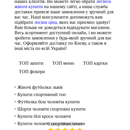
наших клієнтів. Ви можете легко обрати
легінси
жіночі купити
на нашому сайті, а наша служба
доставки привезе ваше замовлення у зручний для
вас час. Наші консультанти допоможуть вам
підібрати
лосіни ціна
, яких вас приємно здивує!
Вам більше не доведеться відвідувати магазини.
Весь асортимент доступний онлайн, і ви можете
зробити замовлення у будь-який зручний для вас
час. Оформляйте доставку по Києву, а також в
інші міста по всій Україні!
ТОП запити
ТОП меню
ТОП картки
ТОП фільтри
Жіночі футболки львів
Спорти
Безшов
Худі 
жінок
Купити спортивний топ
Безшовн
Худі 
Спорти
Футболка біла чоловіча купити
Легінс
Спорти
чоловік
Шорти чоловічі спортивні купити
Майк
Спорти
Купити білі кроси чоловічі
Безшовн
Спорт
Купити чоловічі спортивні штани
Кросі
Спорт
Середній рейтинг