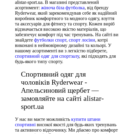
36 2/3
alistar-sport.ua. В магазині представлений
асортимент:
жіноча біла футболка
, від бренду
36.5
Ryderwear, який зарекомендував себе як надійний
37
виробник комфортного та модного одягу, взуття
та аксесуарів для фітнесу та спорту. Кожен виріб
37 1/3
відзначається високою якістю матеріалів, що
забезпечує комфорт під час тренувань. На сайті ви
37.5
знайдете
футболки спорт
,
спорт лосіни
, котрі
38
виконані в неймовірному дизайні та кольорі. У
нашому асортименті ви з легкістю підберете,
38 2/3
спортивний одяг для спортзалу
, які підходять для
Показати більше
будь-якого типу спорту.
Виробник
Спортивний одяг для
Ryderwear
чоловіків Ryderwear -
Nike
Апельсиновий щербет —
Under Armour
замовляйте на сайті alistar-
Adidas
sport.ua
Puma
У нас ви маєте можливість
купити штани
Asics
спортивні
високої якості для будь-яких тренувань
та активного відпочинку. Ми дбаємо про комфорт